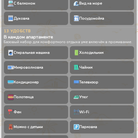
С балконом
Вид на море
Духовка
Посудомойка
13 УДОБСТВ
В каждом апартаменте
Базовый набор для комфортного отдыха уже включён в проживание.
Стиральная машина
Холодильник
Микроволновка
Чайник
Кондиционер
Телевизор
Полотенца
Утюг
Фен
Wi-Fi
Можно с детьми
Парковка