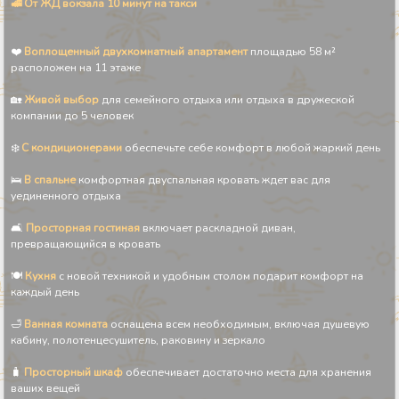
🚅 От ЖД вокзала 10 минут на такси
❤️
Воплощенный двухкомнатный апартамент
площадью 58 м²
расположен на 11 этаже
🏡
Живой выбор
для семейного отдыха или отдыха в дружеской
компании до 5 человек
❄️
С кондиционерами
обеспечьте себе комфорт в любой жаркий день
🛌
В спальне
комфортная двуспальная кровать ждет вас для
уединенного отдыха
🛋️
Просторная гостиная
включает раскладной диван,
превращающийся в кровать
🍽️
Кухня
с новой техникой и удобным столом подарит комфорт на
каждый день
🛁
Ванная комната
оснащена всем необходимым, включая душевую
кабину, полотенцесушитель, раковину и зеркало
🧳
Просторный шкаф
обеспечивает достаточно места для хранения
ваших вещей