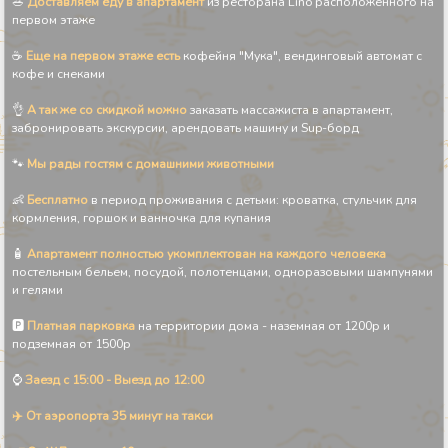
🥗
Доставляем еду в апартамент
из ресторана Lino расположенного на
первом этаже
☕
Еще на первом этаже есть
кофейня "Мука", вендинговый автомат с
кофе и снеками
👌
А так же со скидкой можно
заказать массажиста в апартамент,
забронировать экскурсии, арендовать машину и Sup-борд
🐾
Мы рады гостям с домашними животными
👶
Бесплатно
в период проживания с детьми: кроватка, стульчик для
кормления, горшок и ванночка для купания
🧴️
Апартамент полностью укомплектован на каждого человека
постельным бельем, посудой, полотенцами, одноразовыми шампунями
и гелями
🅿
Платная парковка
на территории дома - наземная от 1200р и
подземная от 1500р
⌚
Заезд с 15:00 - Выезд до 12:00
✈️ От аэропорта 35 минут на такси