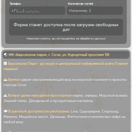
Телефон
Количество гостей
Форма станет доступна после загрузки свободных дат
Форма станет доступна после загрузки свободных
дат
Нажимая кнопку, вы соглашаетесь на обработку данных
🌏
ЖК «Барселона-парк», г. Сочи, ул. Курортный проспект 59
🏢
Барселона Парк - до моря и центральной набережной всего 5 минут
пешком!
🌅
Балкон
дарит завораживающий вид на морской горизонт и красоты
города Сочи
🌊
Вокруг дома находятся просторные
парки, скверы, Морской вокзал,
Зимний театр, Дендрарий и продуктовые магазины
🍽
В шаговой доступности рестораны
: Lino, Сыроварня, Старград,
Мамино, Мидийное место, Дельмар, Феттуччине и множество кафе на
любой вкус