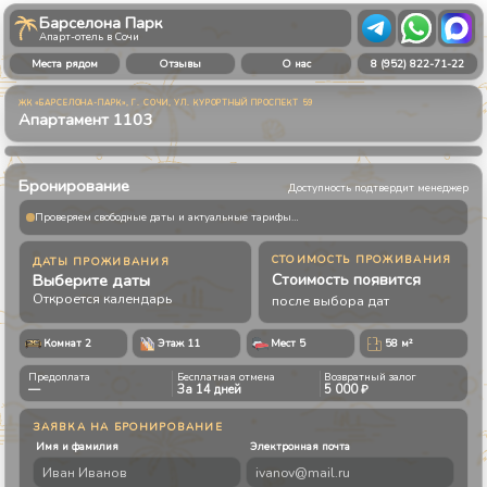
Барселона Парк
Апарт-отель в Сочи
Места рядом
Отзывы
О нас
8 (952) 822-71-22
ЖК «БАРСЕЛОНА-ПАРК», Г. СОЧИ, УЛ. КУРОРТНЫЙ ПРОСПЕКТ 59
Апартамент
1103
1
/
8
Бронирование
Доступность подтвердит менеджер
Проверяем свободные даты и актуальные тарифы…
СТОИМОСТЬ ПРОЖИВАНИЯ
ДАТЫ ПРОЖИВАНИЯ
Выберите даты
Стоимость появится
Откроется календарь
после выбора дат
Комнат 2
Этаж
11
Мест
5
58
м²
Предоплата
Бесплатная отмена
Возвратный залог
—
За 14 дней
5 000 ₽
ЗАЯВКА НА БРОНИРОВАНИЕ
Имя и фамилия
Электронная почта