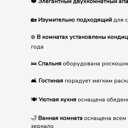
❤️
Элегантный двухкомнатный ап
🏡
Изумительно подходящий
для с
❄️
В комнатах установлены конди
года
🛌
Спальня
оборудована роскошно
🛋️
Гостиная
порадует мягким раск
🍽️
Уютная кухня
оснащена обеденн
🛁
Ванная комната
оснащена всем 
зеркало