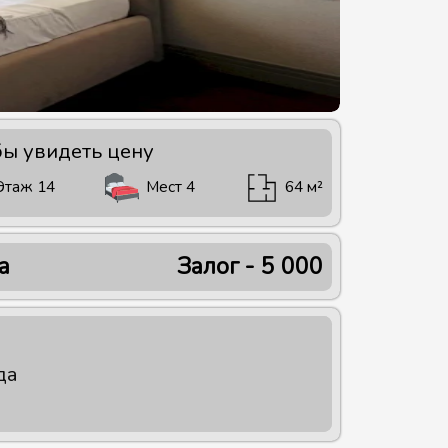
бы увидеть цену
Этаж
14
Мест
4
64
м²
а
Залог - 5 000
да
бронировать