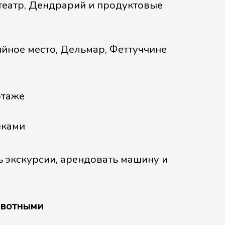
 театр, Дендрарий и продуктовые
ийное место, Дельмар, Феттуччине
этаже
еками
ь экскурсии, арендовать машину и
ивотными