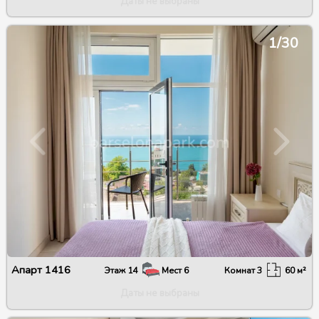
Даты не выбраны
1/30
Апарт
1416
Этаж
14
Мест
6
Комнат
3
60
м²
Даты не выбраны