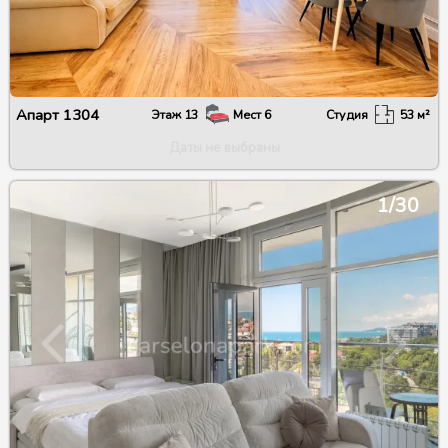
Апарт
1304
Этаж
13
Мест
6
Студия
53
м²
Даты не выбраны
1/30