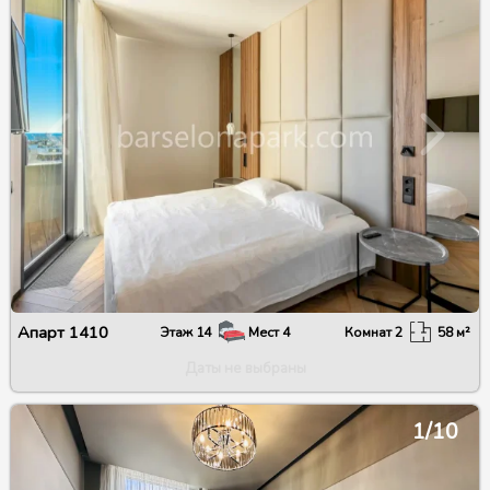
Апарт
1410
Этаж
14
Мест
4
Комнат
2
58
м²
Даты не выбраны
1/10