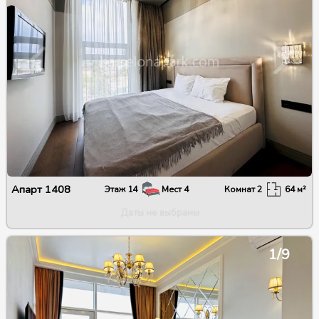
Апарт
1408
Этаж
14
Мест
4
Комнат
2
64
м²
Даты не выбраны
1/9