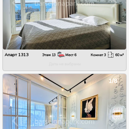
Апарт
1313
Этаж
13
Мест
6
Комнат
3
60
м²
Даты не выбраны
1/8