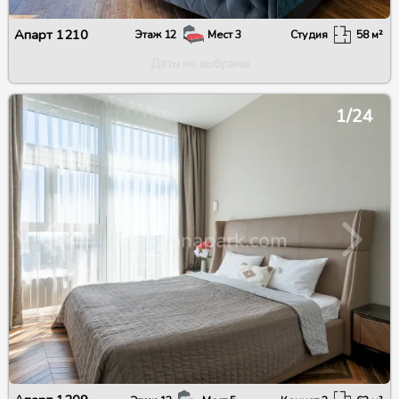
Апарт
1210
Этаж
12
Мест
3
Студия
58
м²
Даты не выбраны
1/24