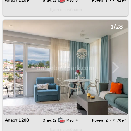
Апарт
1209
Этаж
12
Мест
5
Комнат
3
62
м²
Даты не выбраны
1/28
Апарт
1208
Этаж
12
Мест
4
Комнат
2
70
м²
Даты не выбраны