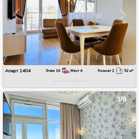
Апарт
1404
Этаж
14
Мест
4
Комнат
2
52
м²
Даты не выбраны
1/8