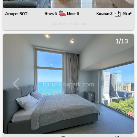
Апарт
502
Этаж
5
Мест
6
Комнат
3
95
м²
Даты не выбраны
1/13