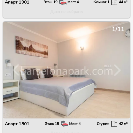
Апарт
1901
Этаж
19
Мест
4
Комнат
1
44
м²
Даты не выбраны
1/11
Апарт
1801
Этаж
18
Мест
4
Студия
42
м²