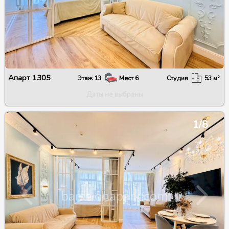
Апарт
1305
Этаж
13
Мест
6
Студия
53
м²
Даты не выбраны
1/8