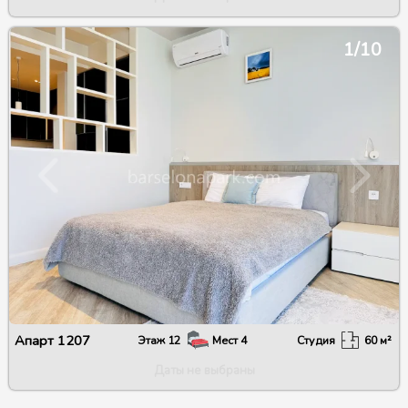
1/10
Апарт
1207
Этаж
12
Мест
4
Студия
60
м²
Даты не выбраны