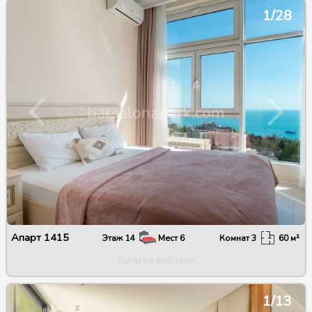
1/28
Апарт
1415
Этаж
14
Мест
6
Комнат
3
60
м²
Даты не выбраны
1/13