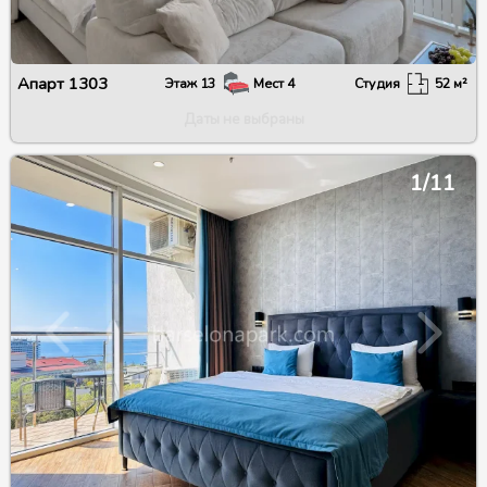
Апарт
1303
Этаж
13
Мест
4
Студия
52
м²
Даты не выбраны
1/11