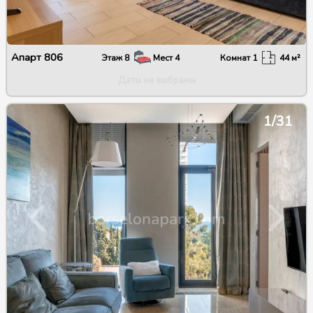
Апарт
806
Этаж
8
Мест
4
Комнат
1
44
м²
Даты не выбраны
1/31