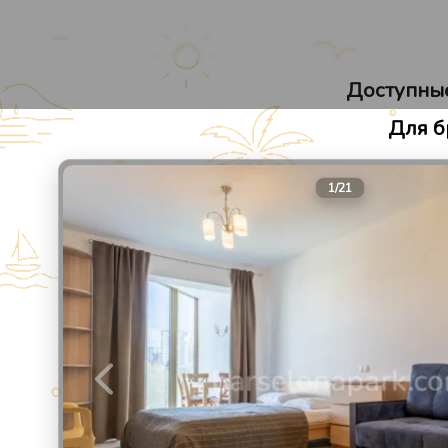
Барселона Парк
Апарт-отель в Сочи
Доступные
Для б
1
/
21