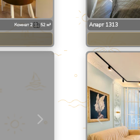
Апарт
1313
Комнат
2
52
м²
2
/