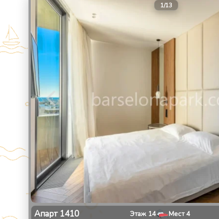
1
/
13
Апарт
1410
Этаж
14
Мест
4