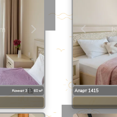
Апарт
1415
Комнат
3
60
м²