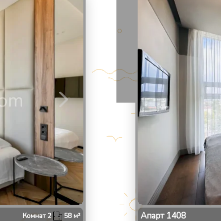
2
/
Апарт
1408
Комнат
2
58
м²