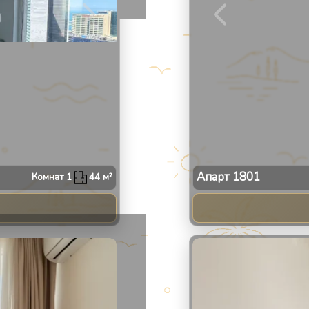
Апарт
1801
Комнат
1
44
м²
2
/