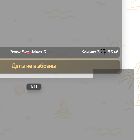
Этаж
5
Мест
6
Комнат
3
95
м²
Даты не выбраны
13
1
/
11