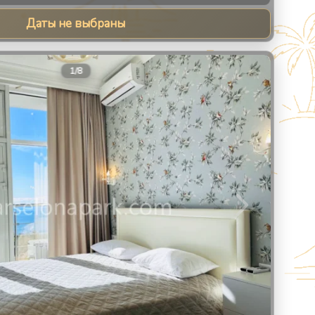
Даты не выбраны
9
1
/
8