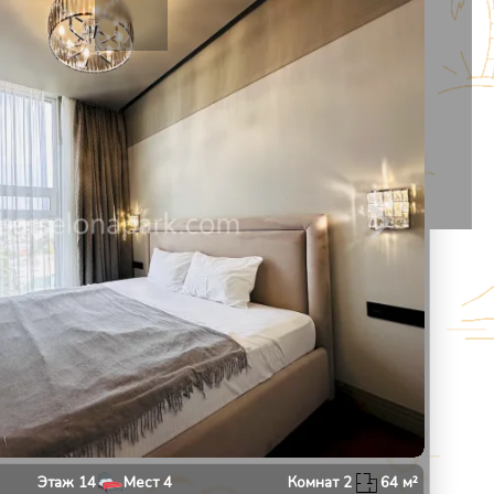
13
1
/
10
Этаж
14
Мест
4
Комнат
2
64
м²