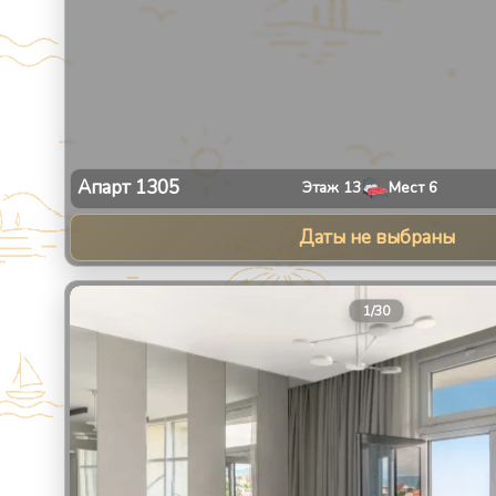
Апарт
1305
Этаж
13
Мест
6
Даты не выбраны
1
/
30