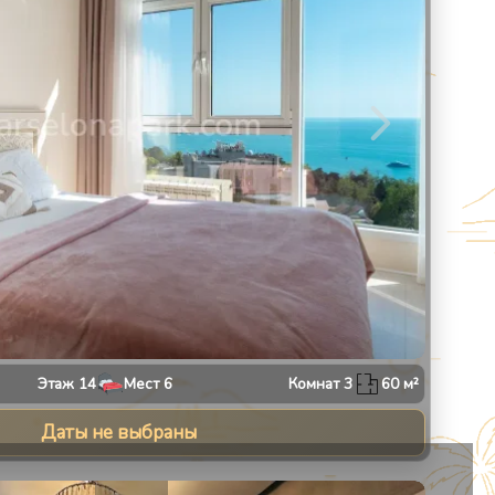
Этаж
14
Мест
6
Комнат
3
60
м²
Даты не выбраны