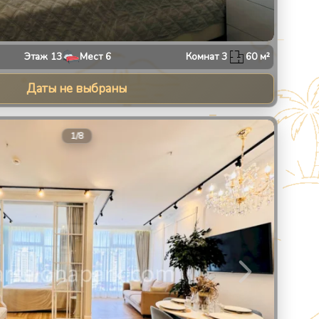
Этаж
13
Мест
6
Комнат
3
60
м²
Даты не выбраны
8
1
/
8