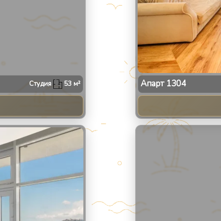
Апарт
1304
Студия
53
м²
2
/