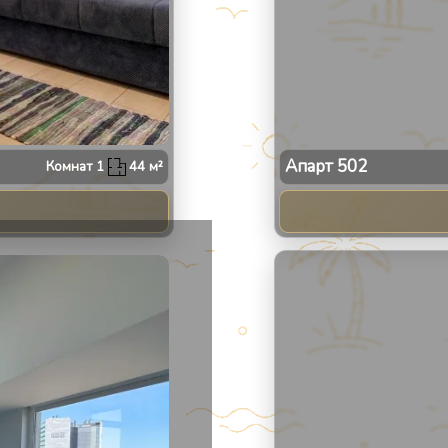
Апарт
502
Комнат
1
44
м²
2
/