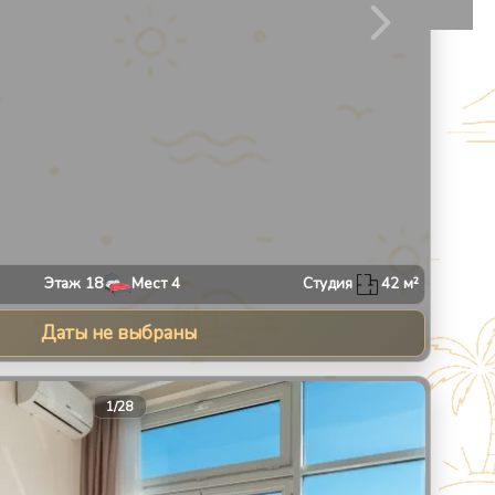
Этаж
18
Мест
4
Студия
42
м²
Даты не выбраны
30
1
/
28