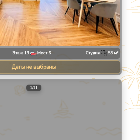
Этаж
13
Мест
6
Студия
53
м²
Даты не выбраны
30
1
/
11