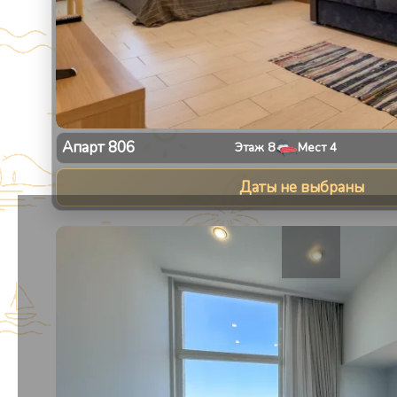
Апарт
806
Этаж
8
Мест
4
Даты не выбраны
1
/
13