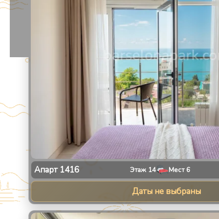
Апарт
1416
Этаж
14
Мест
6
Даты не выбраны