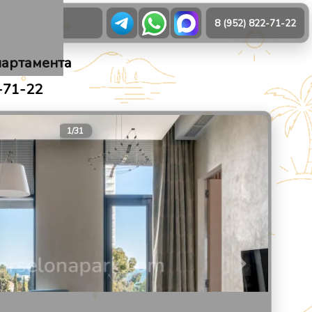
О нас
8 (952) 822-71-22
партамента
-71-22
21
1
/
31