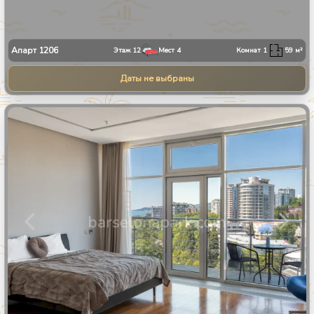
Апарт
1206
Этаж
12
Мест
4
Комнат
1
59
м²
Даты не выбраны
1
/
27