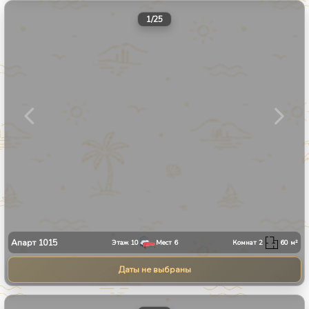
1
/
25
Апарт
1015
Этаж
10
Мест
6
Комнат
2
60
м²
Даты не выбраны