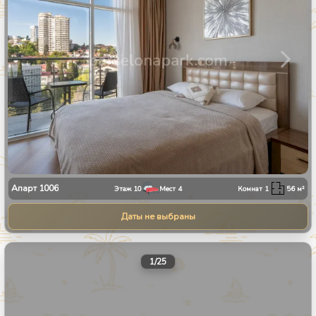
Апарт
1006
Этаж
10
Мест
4
Комнат
1
56
м²
Даты не выбраны
1
/
25