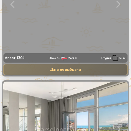
Апарт
1304
Этаж
13
Мест
6
Студия
53
м²
Даты не выбраны
1
/
30