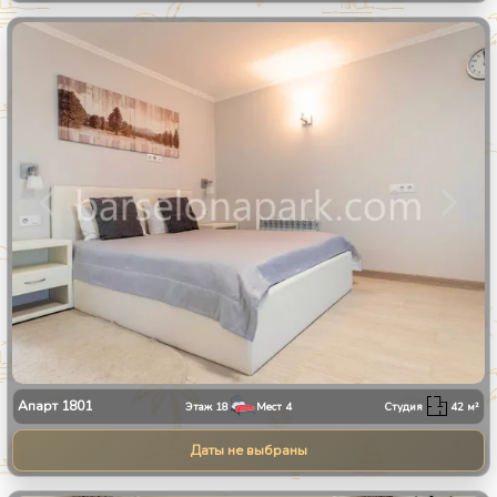
1
/
11
Апарт
1801
Этаж
18
Мест
4
Студия
42
м²
Даты не выбраны