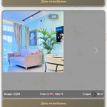
Даты не выбраны
1
/
9
Апарт
1104
Этаж
11
Мест
6
Студия
58
м²
Даты не выбраны