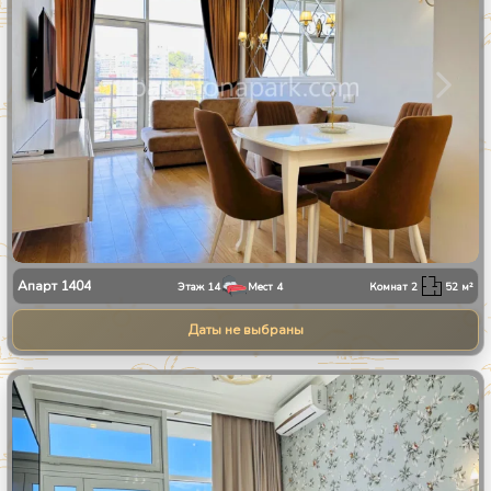
Апарт
1404
Этаж
14
Мест
4
Комнат
2
52
м²
Даты не выбраны
1
/
8