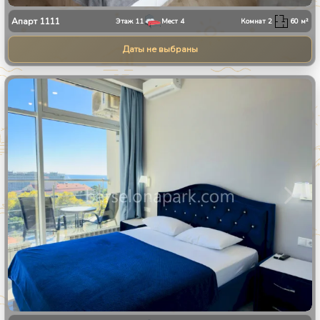
Апарт
1111
Этаж
11
Мест
4
Комнат
2
60
м²
Даты не выбраны
1
/
8