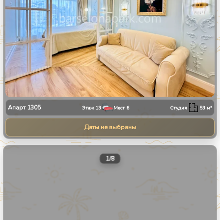
Апарт
1305
Этаж
13
Мест
6
Студия
53
м²
Даты не выбраны
1
/
8