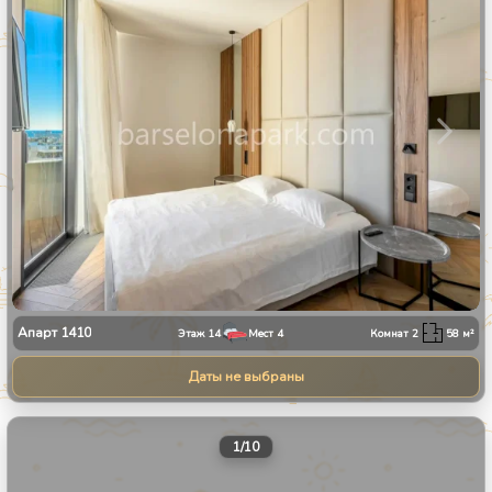
Апарт
1410
Этаж
14
Мест
4
Комнат
2
58
м²
Даты не выбраны
1
/
10