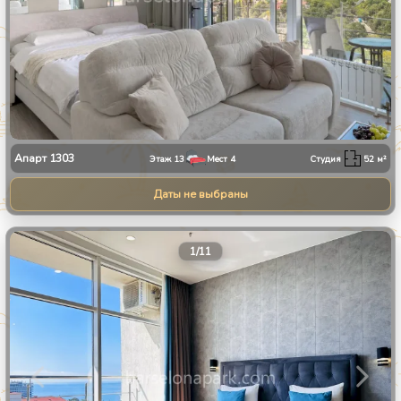
Апарт
1303
Этаж
13
Мест
4
Студия
52
м²
Даты не выбраны
1
/
11