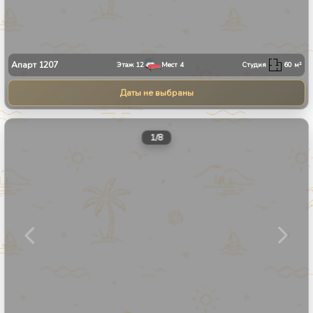
Апарт
1207
Этаж
12
Мест
4
Студия
60
м²
Даты не выбраны
1
/
8