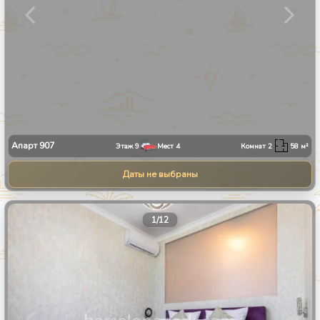
Апарт
907
Этаж
9
Мест
4
Комнат
2
58
м²
Даты не выбраны
1
/
12