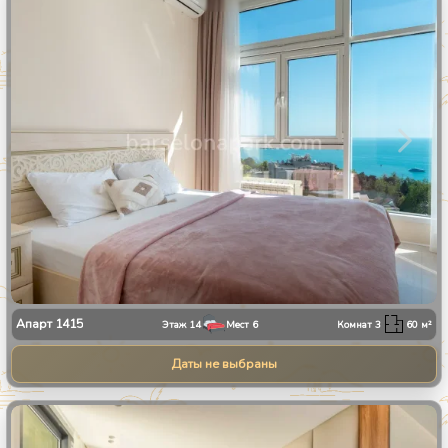
1
/
28
Апарт
1415
Этаж
14
Мест
6
Комнат
3
60
м²
Даты не выбраны
1
/
13