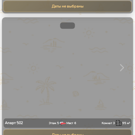
Даты не выбраны
1
/
31
Апарт
502
Этаж
5
Мест
6
Комнат
3
95
м²