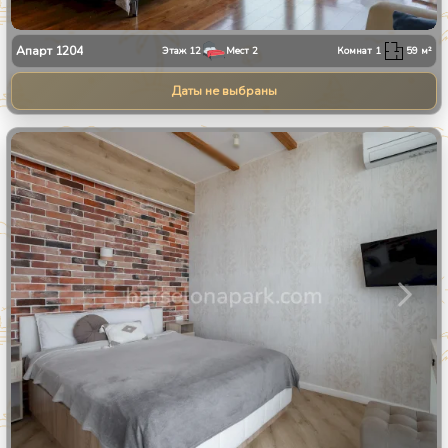
Апарт
1204
Этаж
12
Мест
2
Комнат
1
59
м²
Даты не выбраны
1
/
24