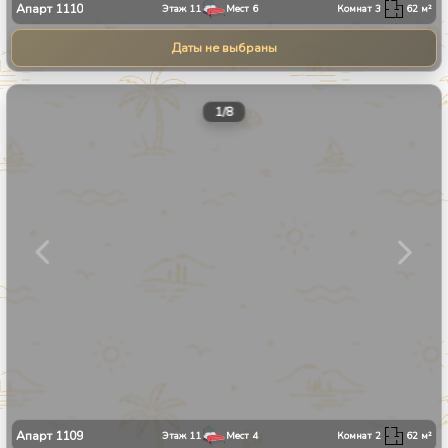
Апарт
1110
Этаж
11
Мест
6
Комнат
3
62
м²
Даты не выбраны
1
/
8
Апарт
1109
Этаж
11
Мест
4
Комнат
2
62
м²