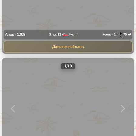
Апарт
1208
Этаж
12
Мест
4
Комнат
2
70
м²
Даты не выбраны
1
/
10