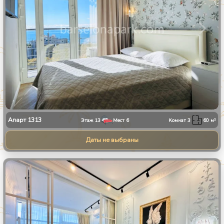
Апарт
1313
Этаж
13
Мест
6
Комнат
3
60
м²
Даты не выбраны
1
/
8