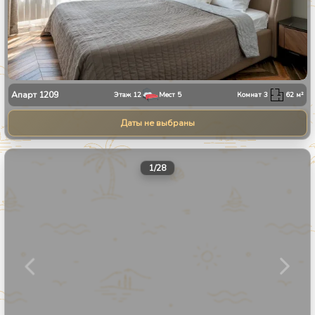
Апарт
1209
Этаж
12
Мест
5
Комнат
3
62
м²
Даты не выбраны
1
/
28