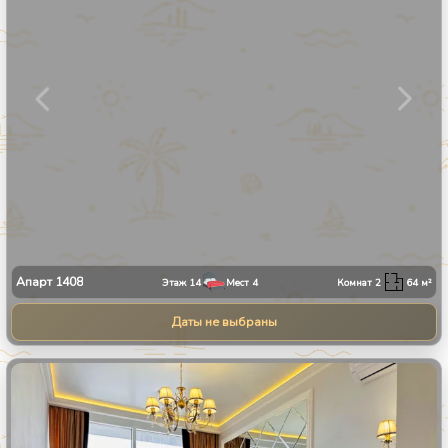
Апарт
1408
Этаж
14
Мест
4
Комнат
2
64
м²
Даты не выбраны
1
/
9