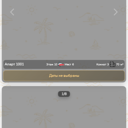
Апарт
1001
Этаж
10
Мест
6
Комнат
3
70
м²
Даты не выбраны
1
/
8