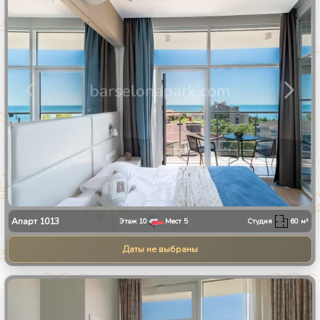
Апарт
1013
Этаж
10
Мест
5
Студия
60
м²
Даты не выбраны
1
/
23