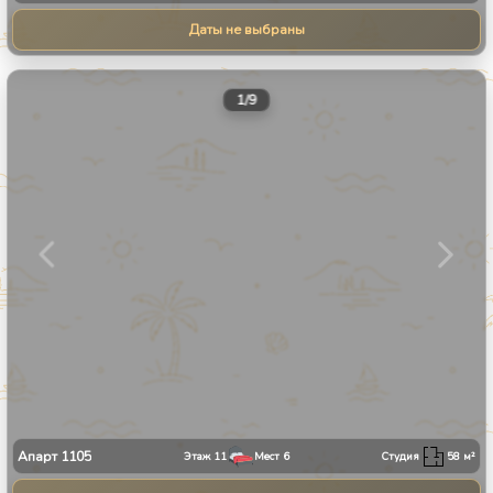
Даты не выбраны
1
/
9
Апарт
1105
Этаж
11
Мест
6
Студия
58
м²