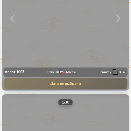
Апарт
1003
Этаж
10
Мест
4
Комнат
2
58
м²
Даты не выбраны
1
/
30