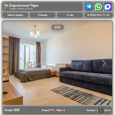
Барселона Парк
Апарт-отель в Сочи
Места рядом
Отзывы
О нас
8 (952) 822-71-22
1
/
21
Апарт
806
Этаж
8
Мест
4
Комнат
1
44
м²