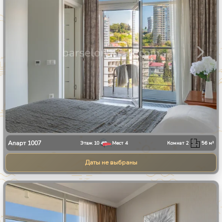
Апарт
1007
Этаж
10
Мест
4
Комнат
2
56
м²
Даты не выбраны
1
/
34