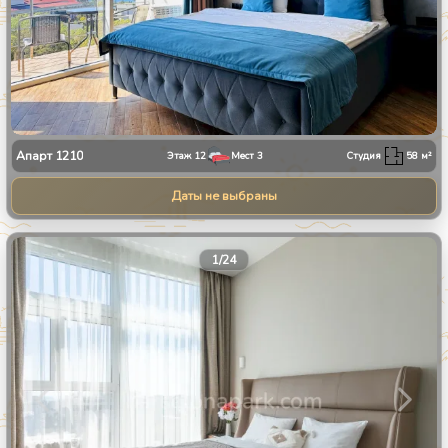
Апарт
1210
Этаж
12
Мест
3
Студия
58
м²
Даты не выбраны
1
/
24