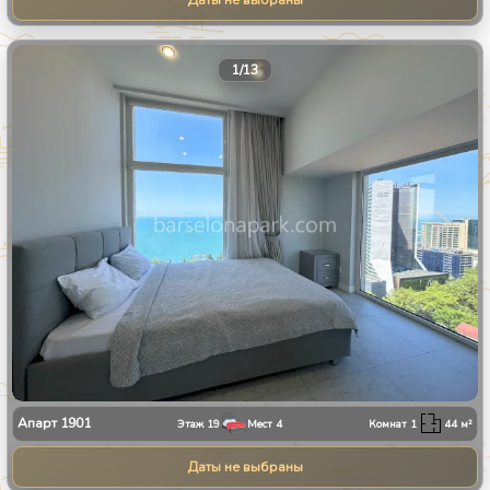
Даты не выбраны
1
/
13
Апарт
1901
Этаж
19
Мест
4
Комнат
1
44
м²
Даты не выбраны