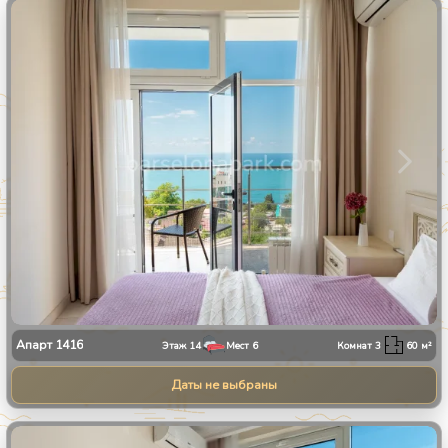
1
/
30
Апарт
1416
Этаж
14
Мест
6
Комнат
3
60
м²
Даты не выбраны