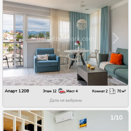
Апарт
1208
Этаж
12
Мест
4
Комнат
2
70
м²
Даты не выбраны
1/10