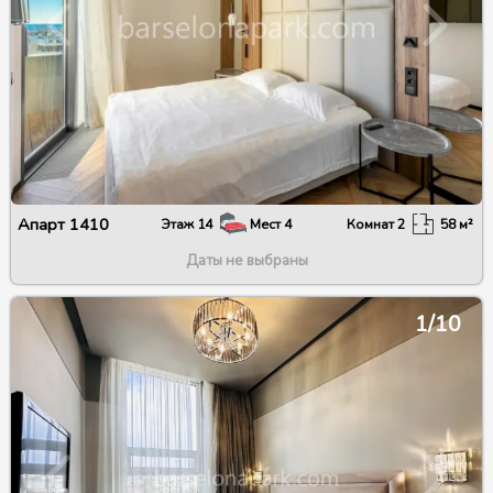
Апарт
1410
Этаж
14
Мест
4
Комнат
2
58
м²
Даты не выбраны
1/10