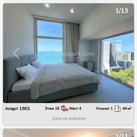
1/13
Апарт
1901
Этаж
19
Мест
4
Комнат
1
44
м²
Даты не выбраны
1/11