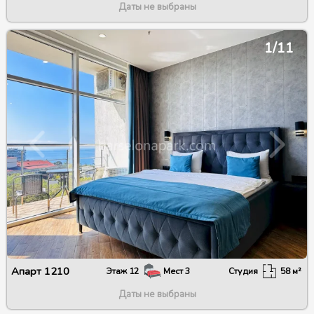
Даты не выбраны
1/11
Апарт
1210
Этаж
12
Мест
3
Студия
58
м²
Даты не выбраны