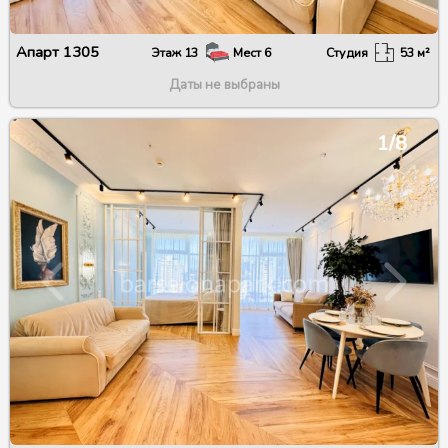
Апарт
1305
Этаж
13
Мест
6
Студия
53
м²
Даты не выбраны
1/8