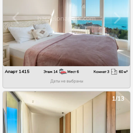
Апарт
1415
Этаж
14
Мест
6
Комнат
3
60
м²
Даты не выбраны
1/13