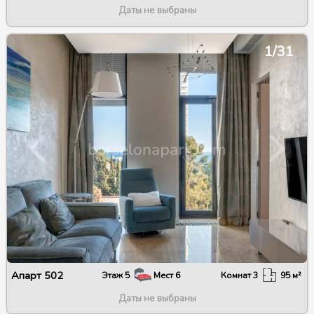
Даты не выбраны
1/31
Апарт
502
Этаж
5
Мест
6
Комнат
3
95
м²
Даты не выбраны