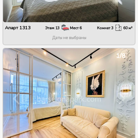
Апарт
1313
Этаж
13
Мест
6
Комнат
3
60
м²
Даты не выбраны
1/8