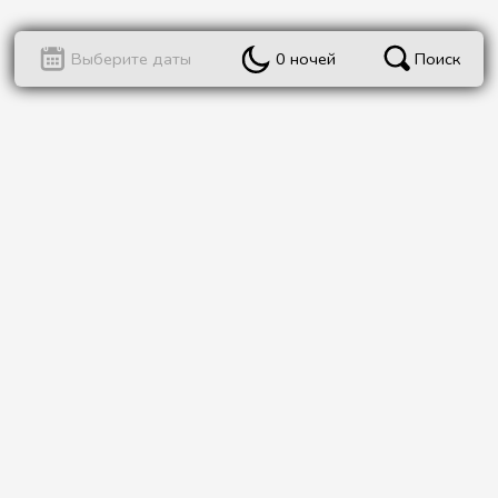
Поиск
Выберите даты
0 ночей
Барселона
парк
Мы, стремимся обеспечить нашим гостям незабываемый и
комфортный отдых во время их пребывания в наших
апартаментах.
Читать ещё ➜