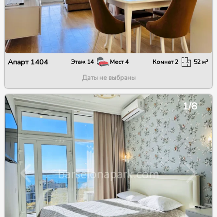
Апарт
1404
Этаж
14
Мест
4
Комнат
2
52
м²
Даты не выбраны
1/8