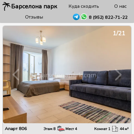
Барселона парк
Куда сходить
О нас
Отзывы
8 (952) 822-71-22
1/21
Апарт
806
Этаж
8
Мест
4
Комнат
1
44
м²