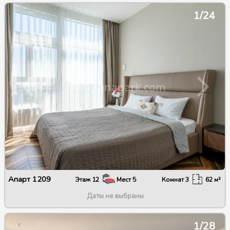
1/24
Апарт
1209
Этаж
12
Мест
5
Комнат
3
62
м²
Даты не выбраны
1/28