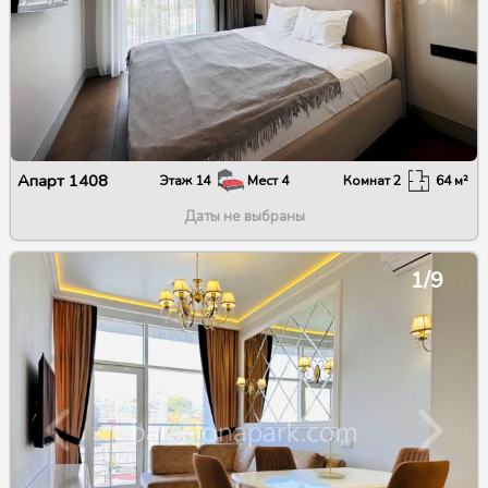
Апарт
1408
Этаж
14
Мест
4
Комнат
2
64
м²
Даты не выбраны
1/9