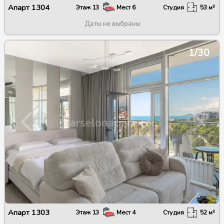
Апарт
1304
Этаж
13
Мест
6
Студия
53
м²
Даты не выбраны
1/30
Апарт
1303
Этаж
13
Мест
4
Студия
52
м²