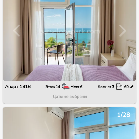
Апарт
1416
Этаж
14
Мест
6
Комнат
3
60
м²
Даты не выбраны
1/28