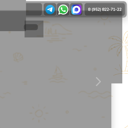
О нас
8 (952) 822-71-22
21
1
/
31