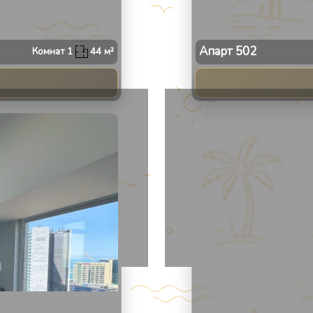
Апарт
502
Комнат
1
44
м²
2
/