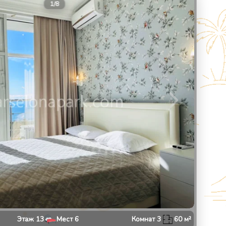
9
1
/
8
Этаж
13
Мест
6
Комнат
3
60
м²