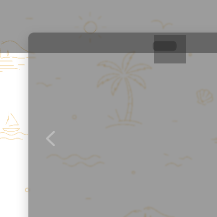
Барселона Парк
Апарт-отель в Сочи
1
/
21