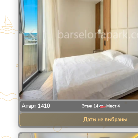
Апарт
1410
Этаж
14
Мест
4
Даты не выбраны