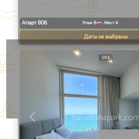
Апарт
806
Этаж
8
Мест
4
Даты не выбраны
1
/
13