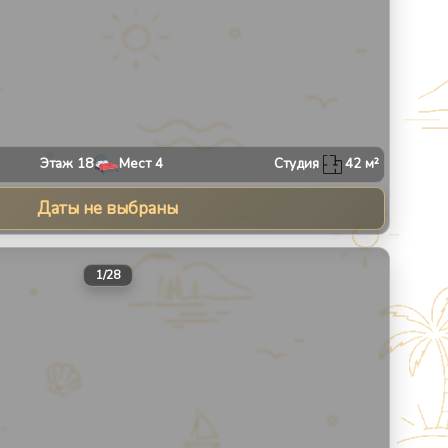
Этаж
18
Мест
4
Студия
42
м²
Даты не выбраны
30
1
/
28