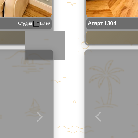
Апарт
1304
Студия
53
м²
2
/