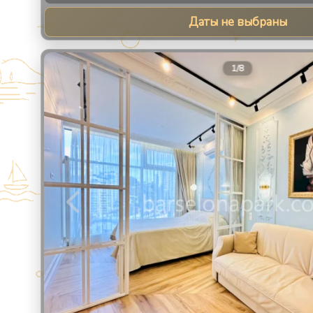
Даты не выбраны
1
/
8