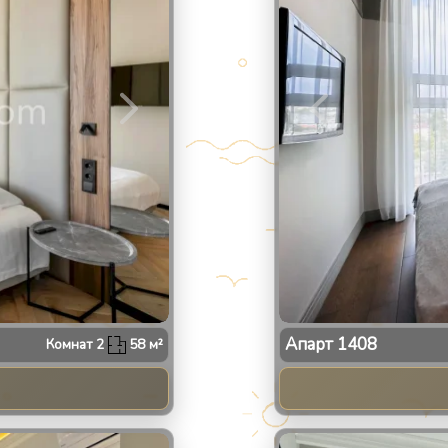
Апарт
1408
Комнат
2
58
м²