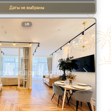
Даты не выбраны
8
1
/
8