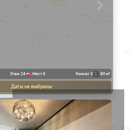
Этаж
14
Мест
6
Комнат
3
60
м²
Даты не выбраны
13
1
/
10