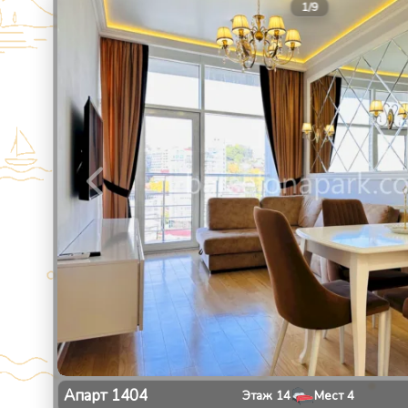
1
/
9
Апарт
1404
Этаж
14
Мест
4