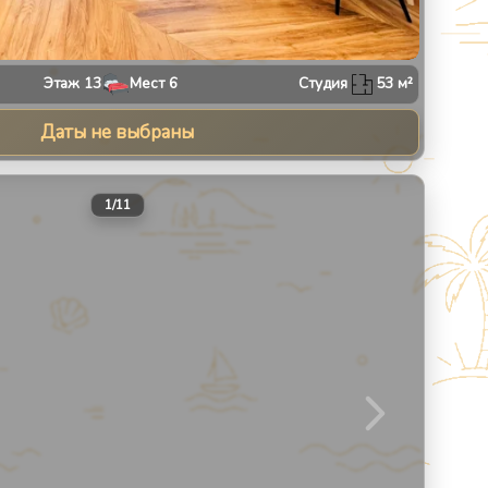
Этаж
13
Мест
6
Студия
53
м²
Даты не выбраны
30
1
/
11