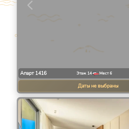
Апарт
1416
Этаж
14
Мест
6
Даты не выбраны
1
/
13