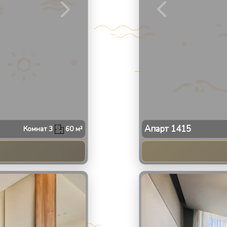
Апарт
1415
Комнат
3
60
м²
2
/