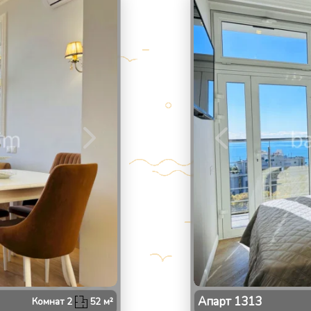
2
/
Апарт
1313
Комнат
2
52
м²