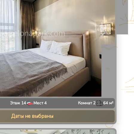
Этаж
14
Мест
4
Комнат
2
64
м²
Даты не выбраны