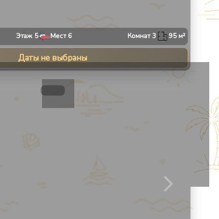
Этаж
5
Мест
6
Комнат
3
95
м²
Даты не выбраны
13
1
/
11