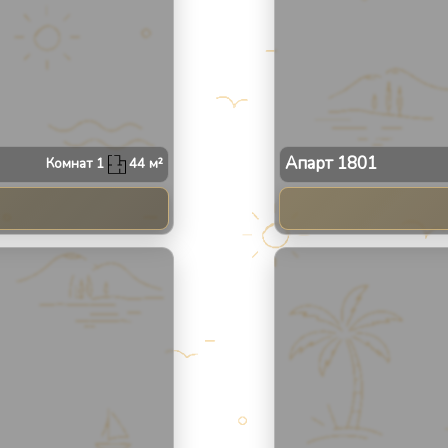
Апарт
1801
Комнат
1
44
м²
2
/