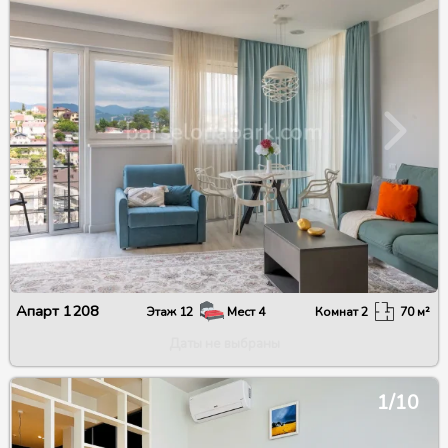
Апарт
1208
Этаж
12
Мест
4
Комнат
2
70
м²
Даты не выбраны
1/10