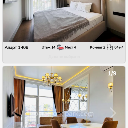
Апарт
1408
Этаж
14
Мест
4
Комнат
2
64
м²
Даты не выбраны
1/9