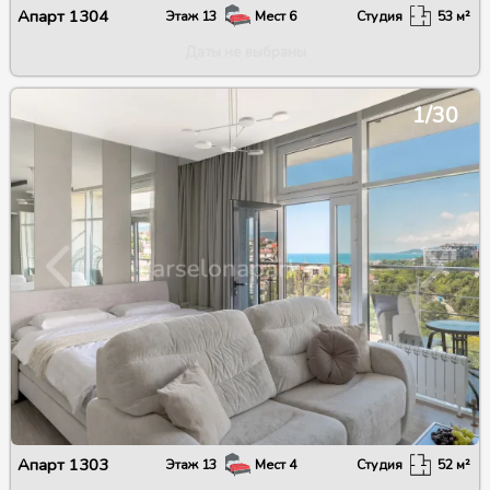
Апарт
1304
Этаж
13
Мест
6
Студия
53
м²
Даты не выбраны
1/30
Апарт
1303
Этаж
13
Мест
4
Студия
52
м²