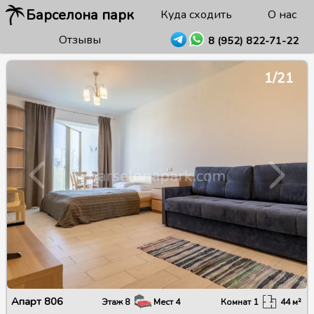
Барселона парк
Куда сходить
О нас
Отзывы
8 (952) 822-71-22
1/21
Апарт
806
Этаж
8
Мест
4
Комнат
1
44
м²