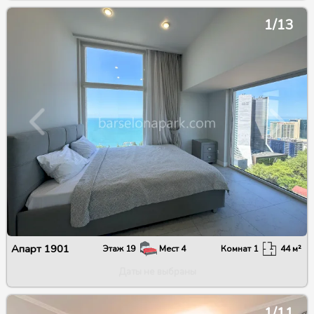
1/13
Апарт
1901
Этаж
19
Мест
4
Комнат
1
44
м²
Даты не выбраны
1/11