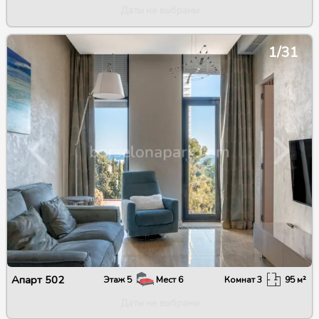
Даты не выбраны
1/31
Апарт
502
Этаж
5
Мест
6
Комнат
3
95
м²
Даты не выбраны