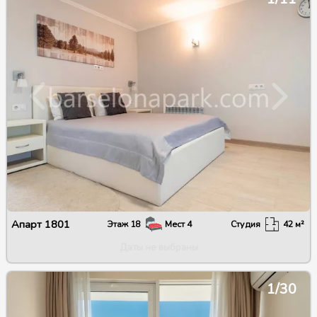
Апарт
1801
Этаж
18
Мест
4
Студия
42
м²
Даты не выбраны
1/30