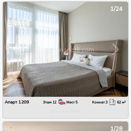
1/24
Апарт
1209
Этаж
12
Мест
5
Комнат
3
62
м²
Даты не выбраны
1/28