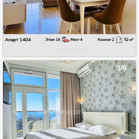
Апарт
1404
Этаж
14
Мест
4
Комнат
2
52
м²
Даты не выбраны
1/8