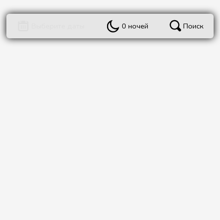
Поиск
Выберите даты
0 ночей
Барселона
парк
Мы, стремимся обеспечить нашим гостям незабываемый и
комфортный отдых во время их пребывания в наших
апартаментах.
Читать ещё ➜