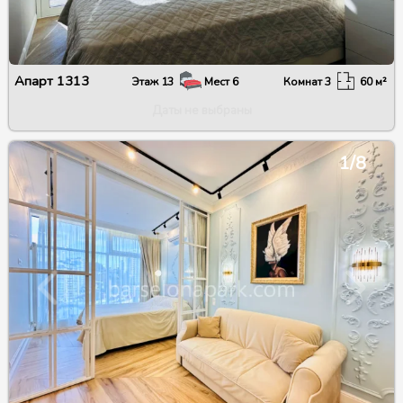
Апарт
1313
Этаж
13
Мест
6
Комнат
3
60
м²
Даты не выбраны
1/8