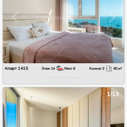
Апарт
1415
Этаж
14
Мест
6
Комнат
3
60
м²
Даты не выбраны
1/13