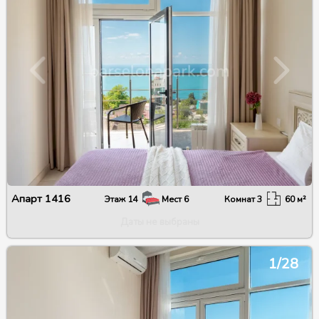
Апарт
1416
Этаж
14
Мест
6
Комнат
3
60
м²
Даты не выбраны
1/28