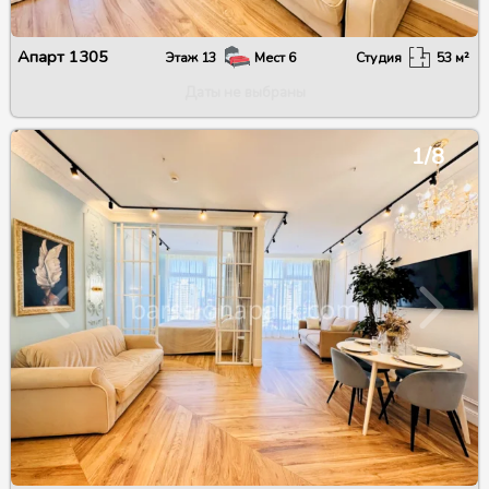
Апарт
1305
Этаж
13
Мест
6
Студия
53
м²
Даты не выбраны
1/8