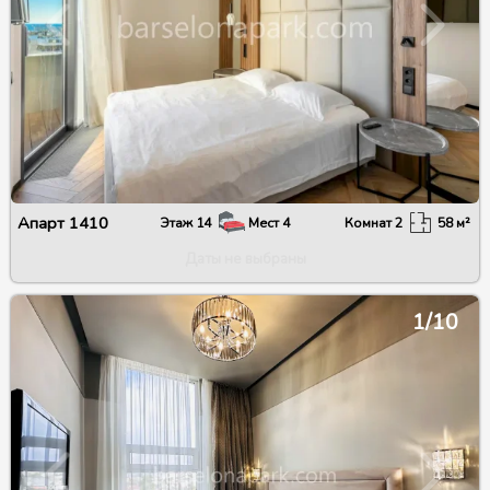
Апарт
1410
Этаж
14
Мест
4
Комнат
2
58
м²
Даты не выбраны
1/10