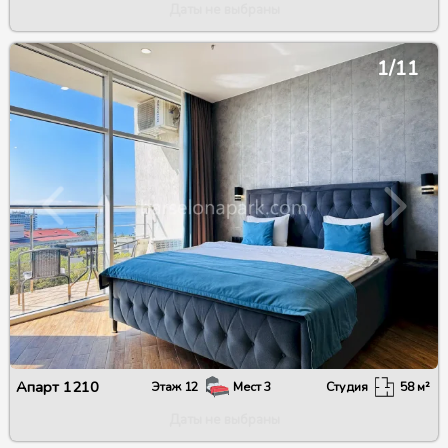
Даты не выбраны
1/11
Апарт
1210
Этаж
12
Мест
3
Студия
58
м²
Даты не выбраны