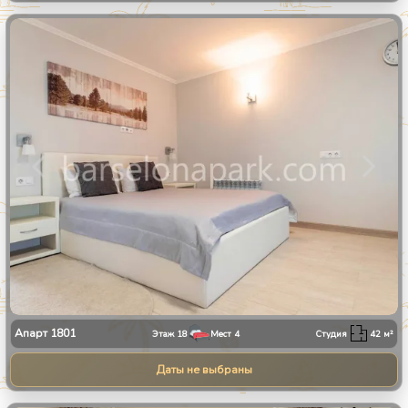
1
/
11
Апарт
1801
Этаж
18
Мест
4
Студия
42
м²
Даты не выбраны