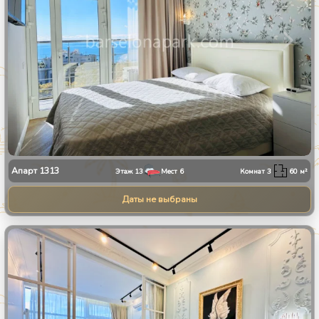
Апарт
1313
Этаж
13
Мест
6
Комнат
3
60
м²
Даты не выбраны
1
/
8