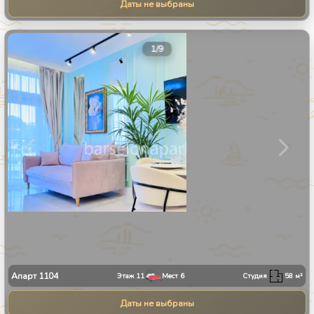
Даты не выбраны
1
/
9
Апарт
1104
Этаж
11
Мест
6
Студия
58
м²
Даты не выбраны