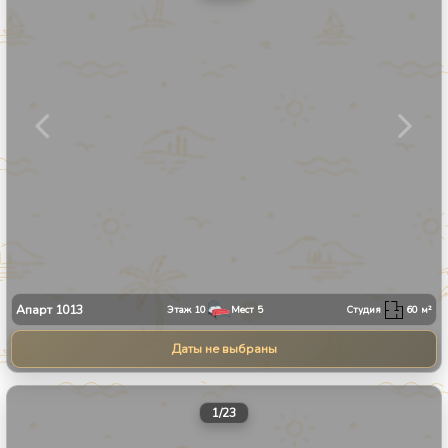
Апарт
1013
Этаж
10
Мест
5
Студия
60
м²
Даты не выбраны
1
/
23