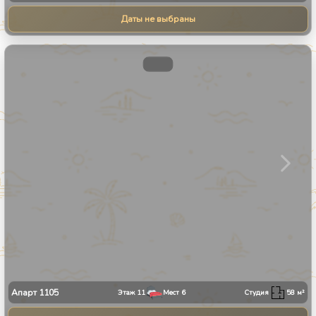
Даты не выбраны
1
/
9
Апарт
1105
Этаж
11
Мест
6
Студия
58
м²