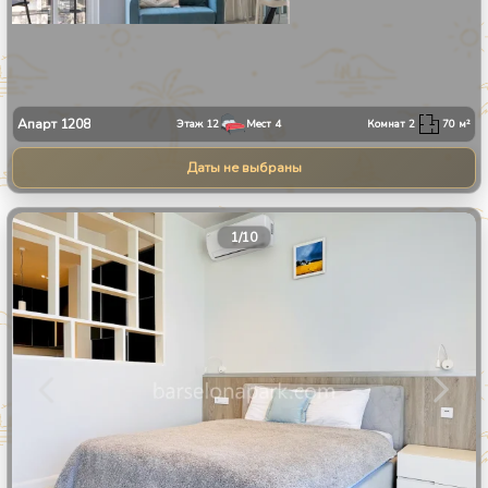
Апарт
1208
Этаж
12
Мест
4
Комнат
2
70
м²
Даты не выбраны
1
/
10