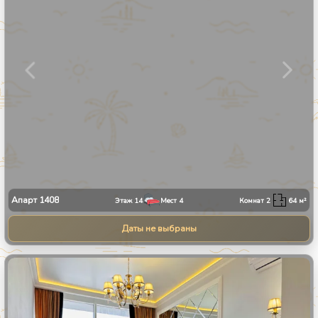
Апарт
1408
Этаж
14
Мест
4
Комнат
2
64
м²
Даты не выбраны
1
/
9