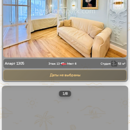
Апарт
1305
Этаж
13
Мест
6
Студия
53
м²
Даты не выбраны
1
/
8