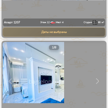
Апарт
1207
Этаж
12
Мест
4
Студия
60
м²
Даты не выбраны
1
/
8