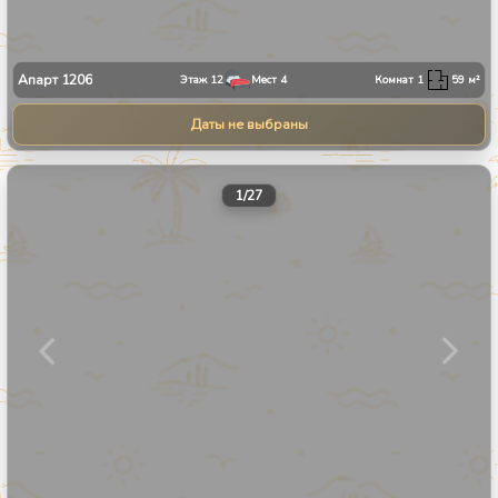
Апарт
1206
Этаж
12
Мест
4
Комнат
1
59
м²
Даты не выбраны
1
/
27