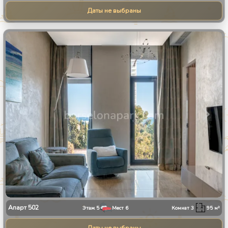
Даты не выбраны
1
/
31
Апарт
502
Этаж
5
Мест
6
Комнат
3
95
м²