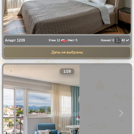
Апарт
1209
Этаж
12
Мест
5
Комнат
3
62
м²
Даты не выбраны
1
/
28