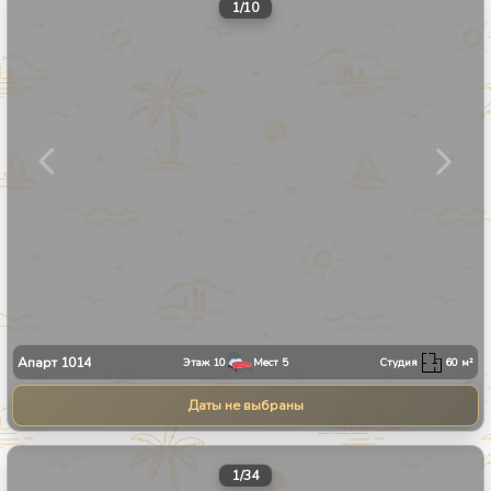
1
/
10
Апарт
1014
Этаж
10
Мест
5
Студия
60
м²
Даты не выбраны
1
/
34