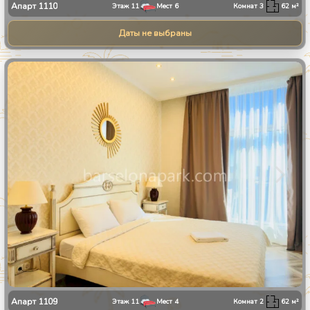
Апарт
1110
Этаж
11
Мест
6
Комнат
3
62
м²
Даты не выбраны
1
/
8
Апарт
1109
Этаж
11
Мест
4
Комнат
2
62
м²