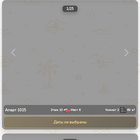
1
/
25
Апарт
1015
Этаж
10
Мест
6
Комнат
2
60
м²
Даты не выбраны