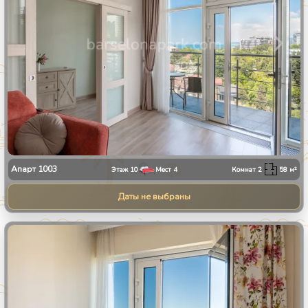
Апарт
1003
Этаж
10
Мест
4
Комнат
2
58
м²
Даты не выбраны
1
/
30