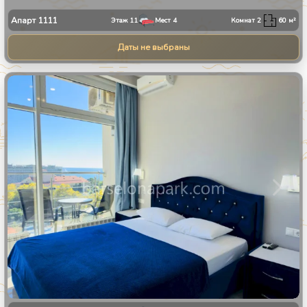
Апарт
1111
Этаж
11
Мест
4
Комнат
2
60
м²
Даты не выбраны
1
/
8