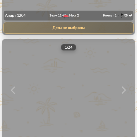
Апарт
1204
Этаж
12
Мест
2
Комнат
1
59
м²
Даты не выбраны
1
/
24