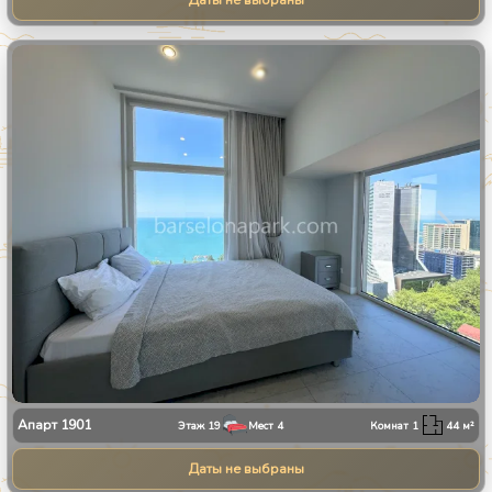
Даты не выбраны
1
/
13
Апарт
1901
Этаж
19
Мест
4
Комнат
1
44
м²
Даты не выбраны