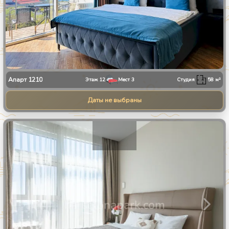
Апарт
1210
Этаж
12
Мест
3
Студия
58
м²
Даты не выбраны
1
/
24