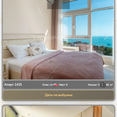
1
/
28
Апарт
1415
Этаж
14
Мест
6
Комнат
3
60
м²
Даты не выбраны
1
/
13