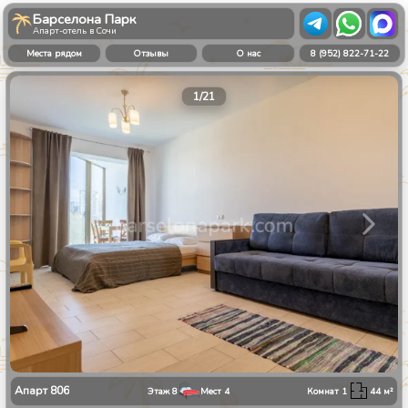
Барселона Парк
Апарт-отель в Сочи
Места рядом
Отзывы
О нас
8 (952) 822-71-22
1
/
21
Апарт
806
Этаж
8
Мест
4
Комнат
1
44
м²