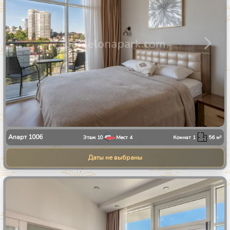
Апарт
1006
Этаж
10
Мест
4
Комнат
1
56
м²
Даты не выбраны
1
/
25