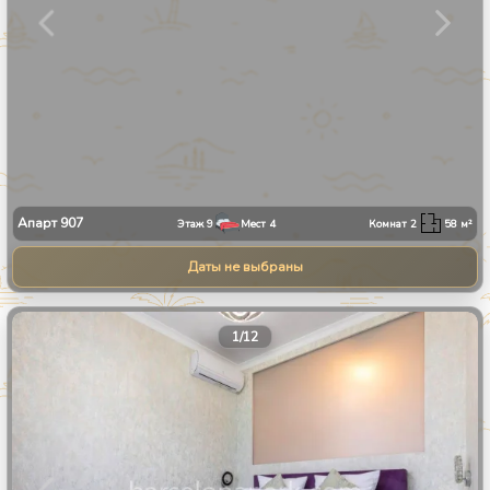
Апарт
907
Этаж
9
Мест
4
Комнат
2
58
м²
Даты не выбраны
1
/
12