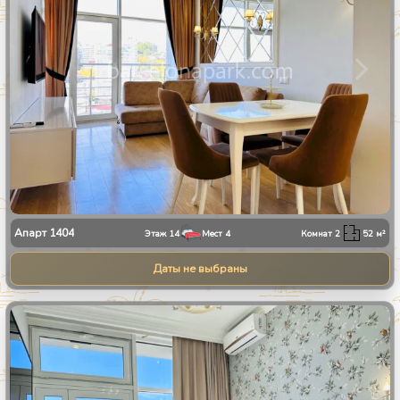
Апарт
1404
Этаж
14
Мест
4
Комнат
2
52
м²
Даты не выбраны
1
/
8