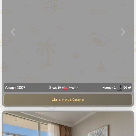
Апарт
1007
Этаж
10
Мест
4
Комнат
2
56
м²
Даты не выбраны
1
/
34