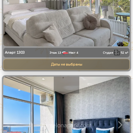
Апарт
1303
Этаж
13
Мест
4
Студия
52
м²
Даты не выбраны
1
/
11