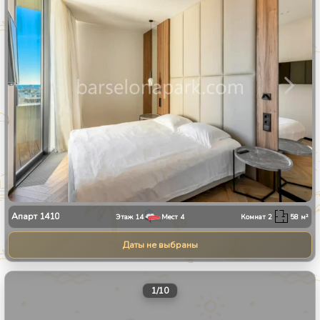
Апарт
1410
Этаж
14
Мест
4
Комнат
2
58
м²
Даты не выбраны
1
/
10