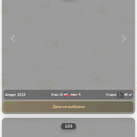
Апарт
1013
Этаж
10
Мест
5
Студия
60
м²
Даты не выбраны
1
/
23