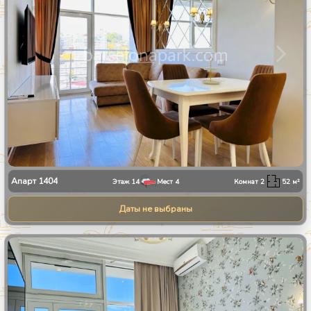
Апарт
1404
Этаж
14
Мест
4
Комнат
2
52
м²
Даты не выбраны
1
/
8