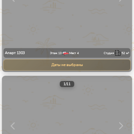
Апарт
1303
Этаж
13
Мест
4
Студия
52
м²
Даты не выбраны
1
/
11