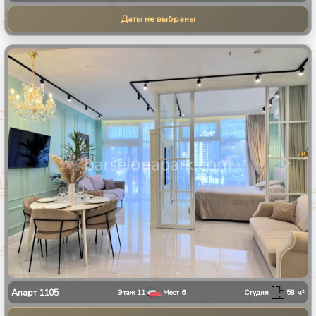
Даты не выбраны
1
/
9
Апарт
1105
Этаж
11
Мест
6
Студия
58
м²