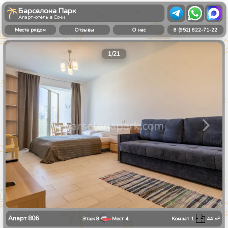
Барселона Парк
Апарт-отель в Сочи
Места рядом
Отзывы
О нас
8 (952) 822-71-22
1
/
21
Апарт
806
Этаж
8
Мест
4
Комнат
1
44
м²