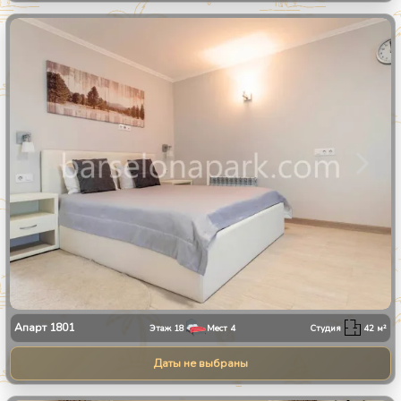
1
/
11
Апарт
1801
Этаж
18
Мест
4
Студия
42
м²
Даты не выбраны