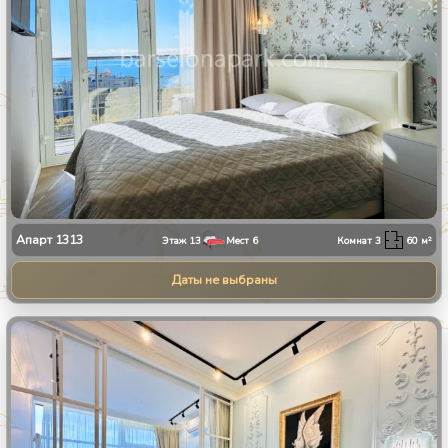
Апарт
1313
Этаж
13
Мест
6
Комнат
3
60
м²
Даты не выбраны
1
/
8