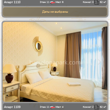
Апарт
1110
Этаж
11
Мест
6
Комнат
3
62
м²
Даты не выбраны
1
/
8
Апарт
1109
Этаж
11
Мест
4
Комнат
2
62
м²