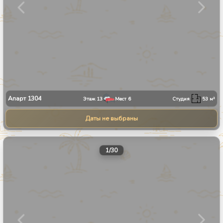
Апарт
1304
Этаж
13
Мест
6
Студия
53
м²
Даты не выбраны
1
/
30