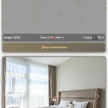
Апарт
1210
Этаж
12
Мест
3
Студия
58
м²
Даты не выбраны
1
/
24