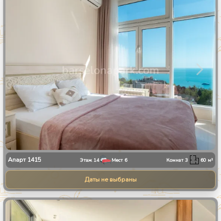
1
/
28
Апарт
1415
Этаж
14
Мест
6
Комнат
3
60
м²
Даты не выбраны
1
/
13