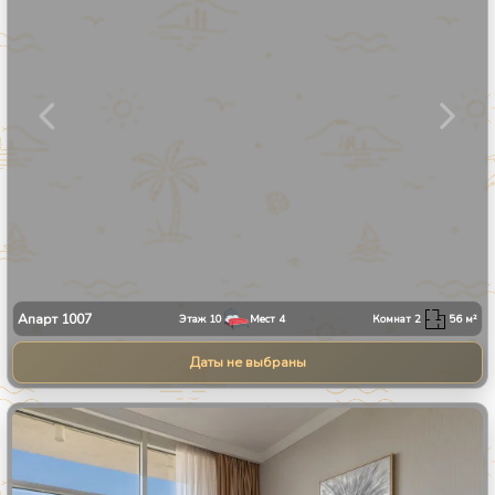
Апарт
1007
Этаж
10
Мест
4
Комнат
2
56
м²
Даты не выбраны
1
/
34