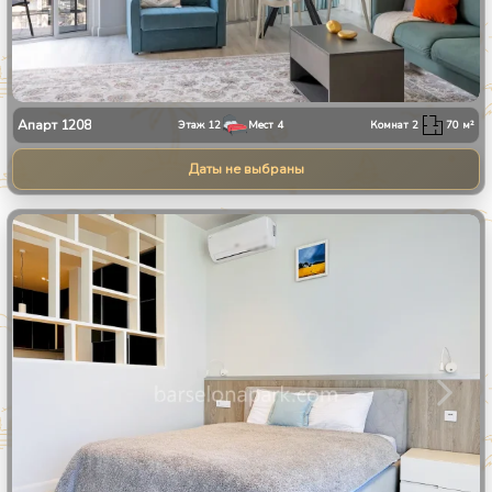
Апарт
1208
Этаж
12
Мест
4
Комнат
2
70
м²
Даты не выбраны
1
/
10