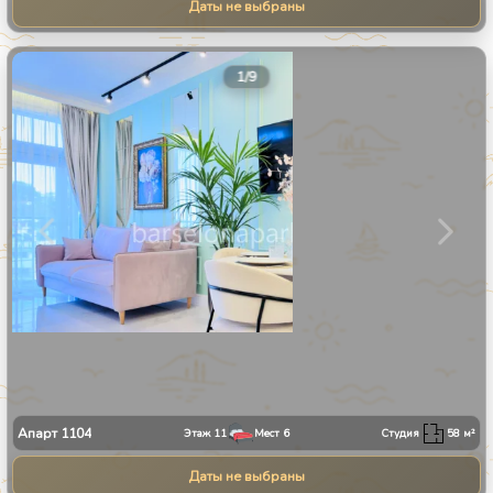
Даты не выбраны
1
/
9
Апарт
1104
Этаж
11
Мест
6
Студия
58
м²
Даты не выбраны