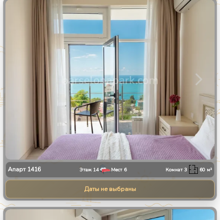
1
/
30
Апарт
1416
Этаж
14
Мест
6
Комнат
3
60
м²
Даты не выбраны