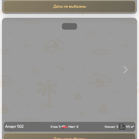
Даты не выбраны
1
/
31
Апарт
502
Этаж
5
Мест
6
Комнат
3
95
м²