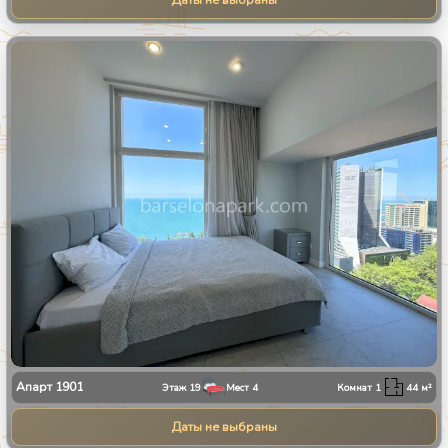
Даты не выбраны
1
/
13
Апарт
1901
Этаж
19
Мест
4
Комнат
1
44
м²
Даты не выбраны