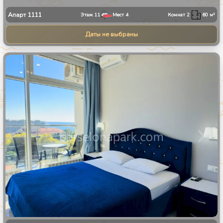
Апарт
1111
Этаж
11
Мест
4
Комнат
2
60
м²
Даты не выбраны
1
/
8