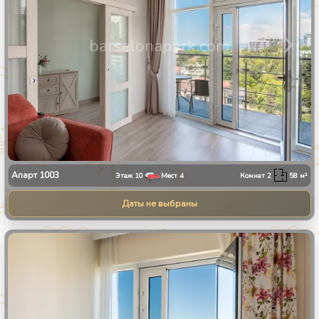
Апарт
1003
Этаж
10
Мест
4
Комнат
2
58
м²
Даты не выбраны
1
/
30