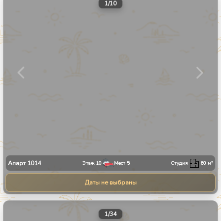
1
/
10
Апарт
1014
Этаж
10
Мест
5
Студия
60
м²
Даты не выбраны
1
/
34