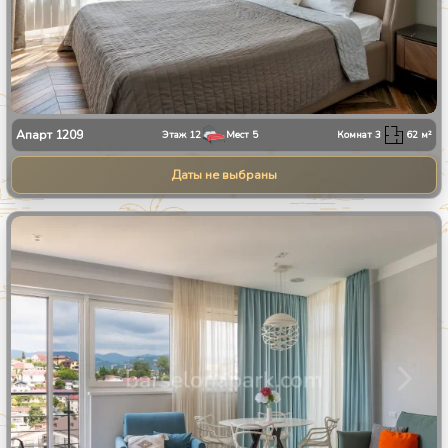
Апарт
1209
Этаж
12
Мест
5
Комнат
3
62
м²
Даты не выбраны
1
/
28