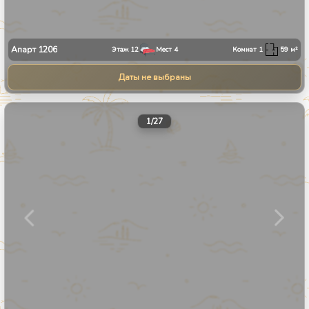
Апарт
1206
Этаж
12
Мест
4
Комнат
1
59
м²
Даты не выбраны
1
/
27