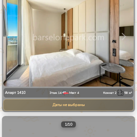
Апарт
1410
Этаж
14
Мест
4
Комнат
2
58
м²
Даты не выбраны
1
/
10