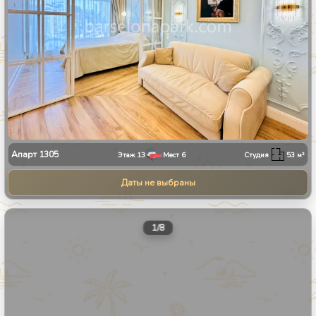
Апарт
1305
Этаж
13
Мест
6
Студия
53
м²
Даты не выбраны
1
/
8