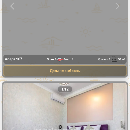
Апарт
907
Этаж
9
Мест
4
Комнат
2
58
м²
Даты не выбраны
1
/
12