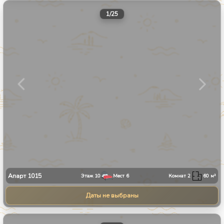
1
/
25
Апарт
1015
Этаж
10
Мест
6
Комнат
2
60
м²
Даты не выбраны