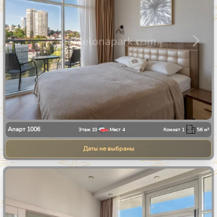
Апарт
1006
Этаж
10
Мест
4
Комнат
1
56
м²
Даты не выбраны
1
/
25