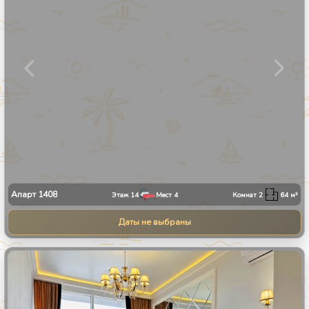
Апарт
1408
Этаж
14
Мест
4
Комнат
2
64
м²
Даты не выбраны
1
/
9