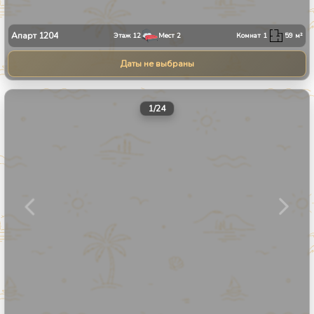
Апарт
1204
Этаж
12
Мест
2
Комнат
1
59
м²
Даты не выбраны
1
/
24