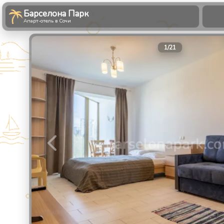
Барселона Парк
Апарт-отель в Сочи
1
/
21