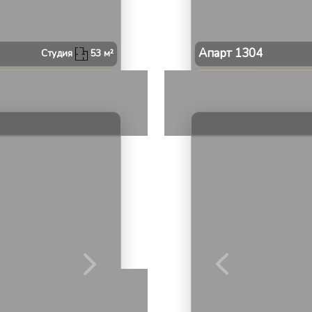
Апарт
1304
Студия
53
м²
2
/