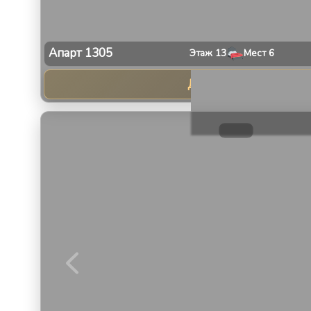
Апарт
1305
Этаж
13
Мест
6
Даты не выбраны
1
/
30