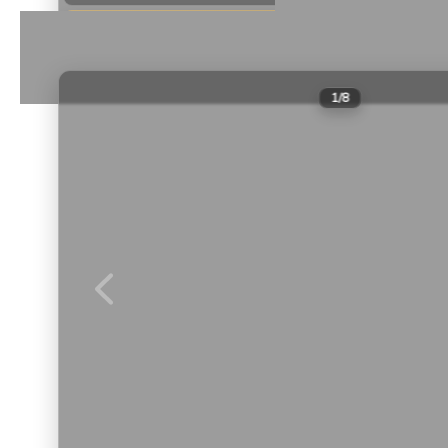
Даты не выбраны
1
/
8