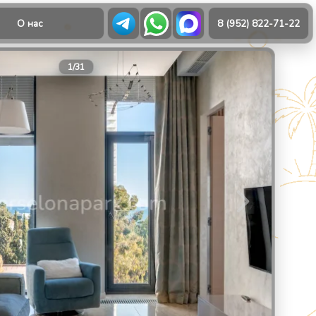
О нас
8 (952) 822-71-22
21
1
/
31