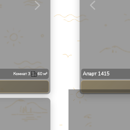
Апарт
1415
Комнат
3
60
м²
2
/