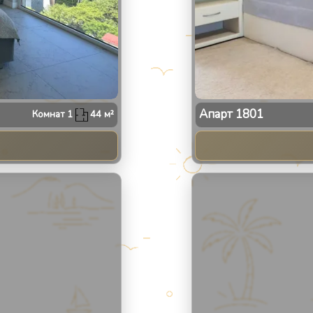
Апарт
1801
Комнат
1
44
м²
2
/