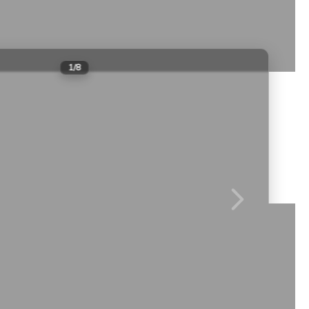
Даты не выбраны
8
1
/
8