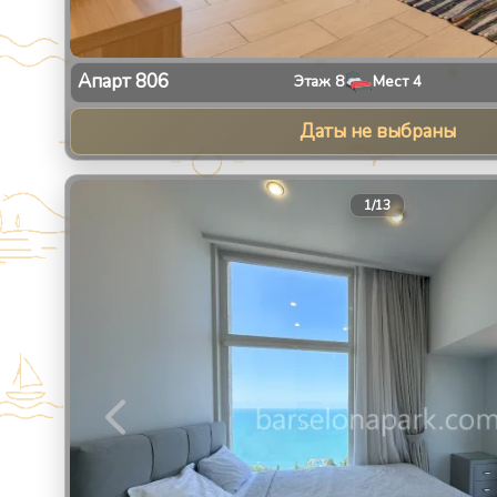
Апарт
806
Этаж
8
Мест
4
Даты не выбраны
1
/
13