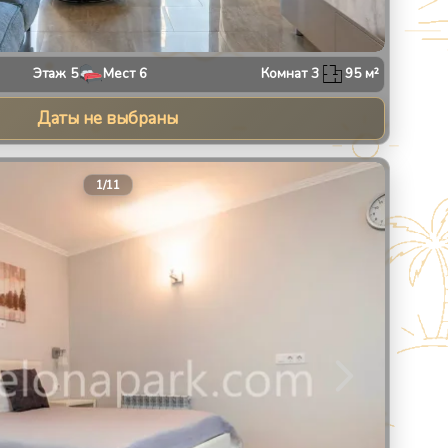
Этаж
5
Мест
6
Комнат
3
95
м²
Даты не выбраны
13
1
/
11