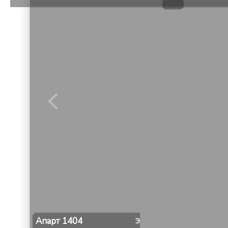
1
/
9
Апарт
1404
Этаж
14
Мест
4