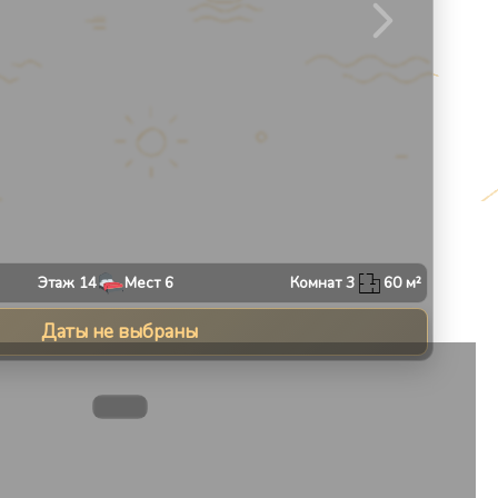
Этаж
14
Мест
6
Комнат
3
60
м²
Даты не выбраны
13
1
/
10