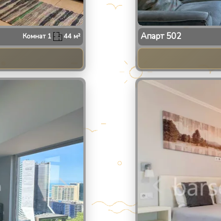
Апарт
502
Комнат
1
44
м²
2
/