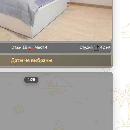
Этаж
18
Мест
4
Студия
42
м²
Даты не выбраны
30
1
/
28