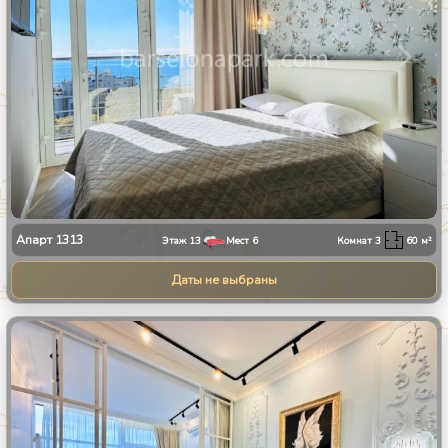
Апарт
1313
Этаж
13
Мест
6
Комнат
3
60
м²
Даты не выбраны
1
/
8