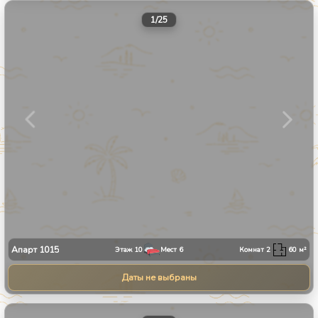
1
/
25
Апарт
1015
Этаж
10
Мест
6
Комнат
2
60
м²
Даты не выбраны