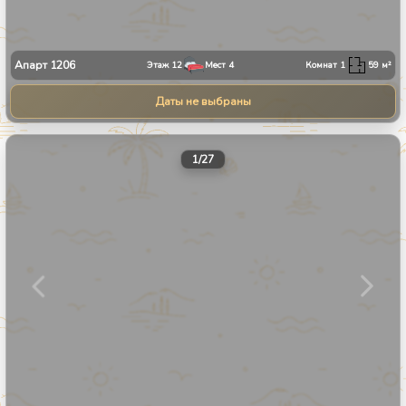
Апарт
1206
Этаж
12
Мест
4
Комнат
1
59
м²
Даты не выбраны
1
/
27