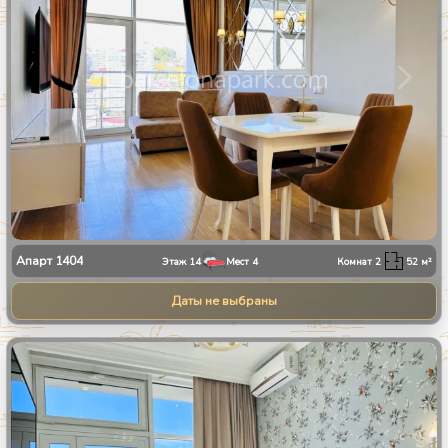
Апарт
1404
Этаж
14
Мест
4
Комнат
2
52
м²
Даты не выбраны
1
/
8