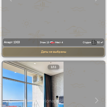
Апарт
1303
Этаж
13
Мест
4
Студия
52
м²
Даты не выбраны
1
/
11