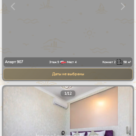
Апарт
907
Этаж
9
Мест
4
Комнат
2
58
м²
Даты не выбраны
1
/
12