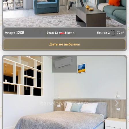
Апарт
1208
Этаж
12
Мест
4
Комнат
2
70
м²
Даты не выбраны
1
/
10