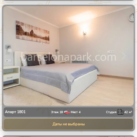
1
/
11
Апарт
1801
Этаж
18
Мест
4
Студия
42
м²
Даты не выбраны