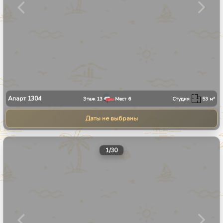
Апарт
1304
Этаж
13
Мест
6
Студия
53
м²
Даты не выбраны
1
/
30