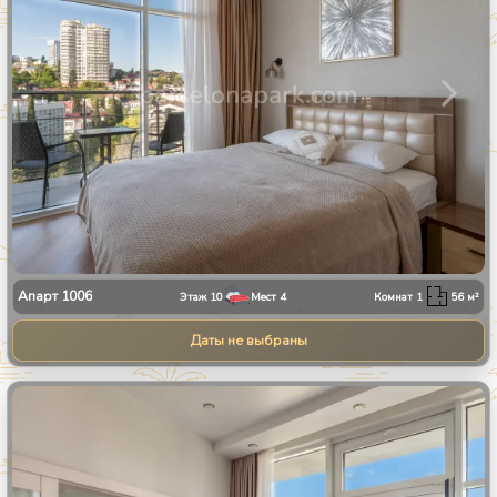
Апарт
1006
Этаж
10
Мест
4
Комнат
1
56
м²
Даты не выбраны
1
/
25