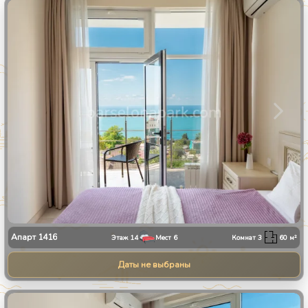
1
/
30
Апарт
1416
Этаж
14
Мест
6
Комнат
3
60
м²
Даты не выбраны