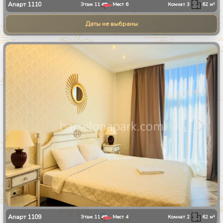
Апарт
1110
Этаж
11
Мест
6
Комнат
3
62
м²
Даты не выбраны
1
/
8
Апарт
1109
Этаж
11
Мест
4
Комнат
2
62
м²