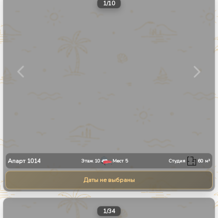
1
/
10
Апарт
1014
Этаж
10
Мест
5
Студия
60
м²
Даты не выбраны
1
/
34