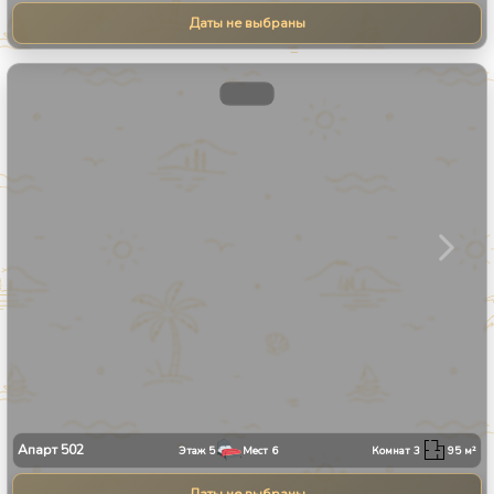
Даты не выбраны
1
/
31
Апарт
502
Этаж
5
Мест
6
Комнат
3
95
м²