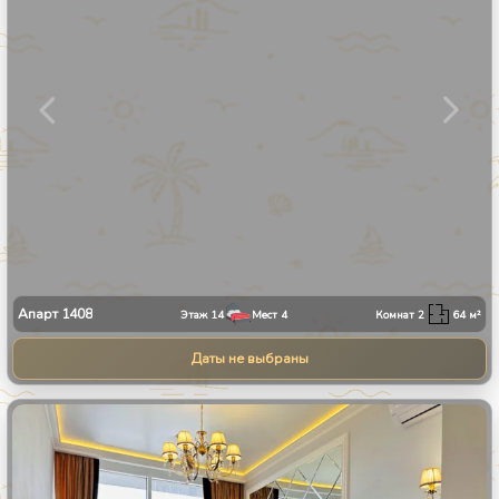
Апарт
1408
Этаж
14
Мест
4
Комнат
2
64
м²
Даты не выбраны
1
/
9