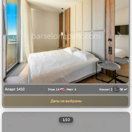
Апарт
1410
Этаж
14
Мест
4
Комнат
2
58
м²
Даты не выбраны
1
/
10