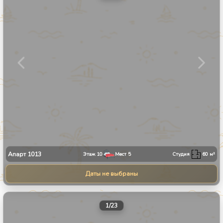
Апарт
1013
Этаж
10
Мест
5
Студия
60
м²
Даты не выбраны
1
/
23