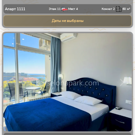
Апарт
1111
Этаж
11
Мест
4
Комнат
2
60
м²
Даты не выбраны
1
/
8