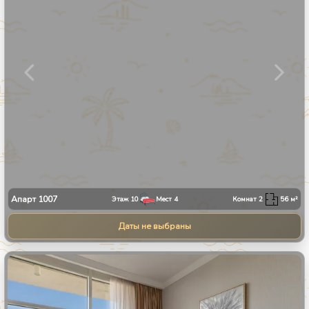
Апарт
1007
Этаж
10
Мест
4
Комнат
2
56
м²
Даты не выбраны
1
/
34