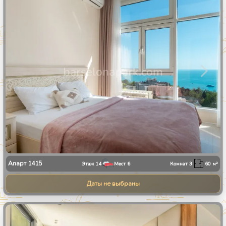
1
/
28
Апарт
1415
Этаж
14
Мест
6
Комнат
3
60
м²
Даты не выбраны
1
/
13