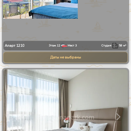
Апарт
1210
Этаж
12
Мест
3
Студия
58
м²
Даты не выбраны
1
/
24