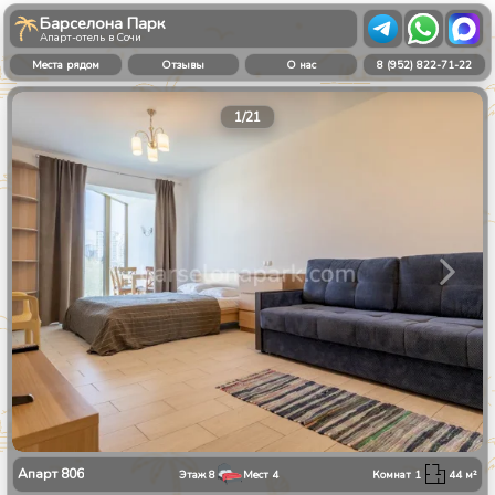
Барселона Парк
Апарт-отель в Сочи
Места рядом
Отзывы
О нас
8 (952) 822-71-22
1
/
21
Апарт
806
Этаж
8
Мест
4
Комнат
1
44
м²