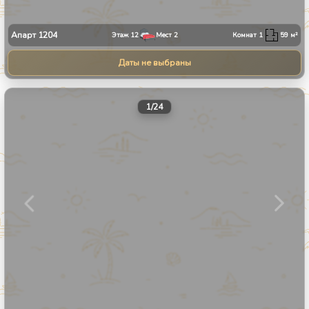
Апарт
1204
Этаж
12
Мест
2
Комнат
1
59
м²
Даты не выбраны
1
/
24