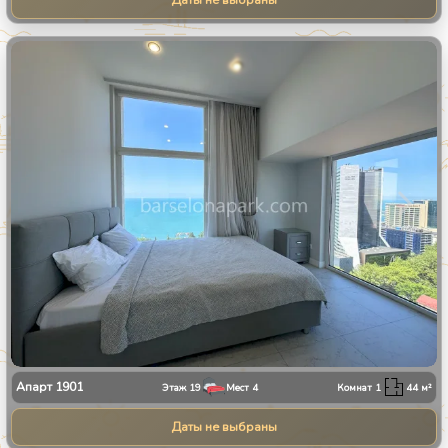
Даты не выбраны
1
/
13
Апарт
1901
Этаж
19
Мест
4
Комнат
1
44
м²
Даты не выбраны