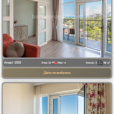
Апарт
1003
Этаж
10
Мест
4
Комнат
2
58
м²
Даты не выбраны
1
/
30