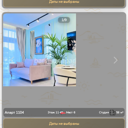
Даты не выбраны
1
/
9
Апарт
1104
Этаж
11
Мест
6
Студия
58
м²
Даты не выбраны