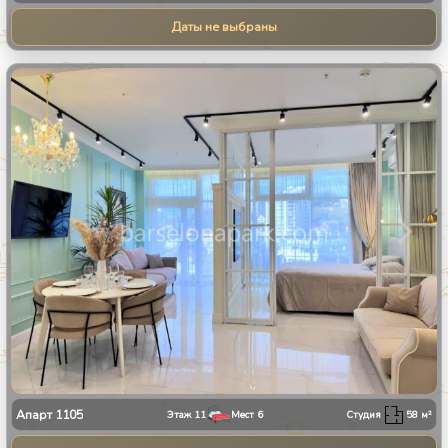
Даты не выбраны
1
/
9
Апарт
1105
Этаж
11
Мест
6
Студия
58
м²