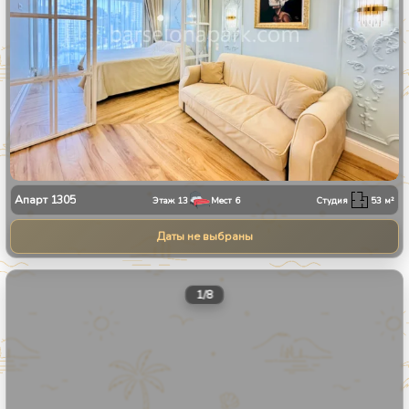
Апарт
1305
Этаж
13
Мест
6
Студия
53
м²
Даты не выбраны
1
/
8