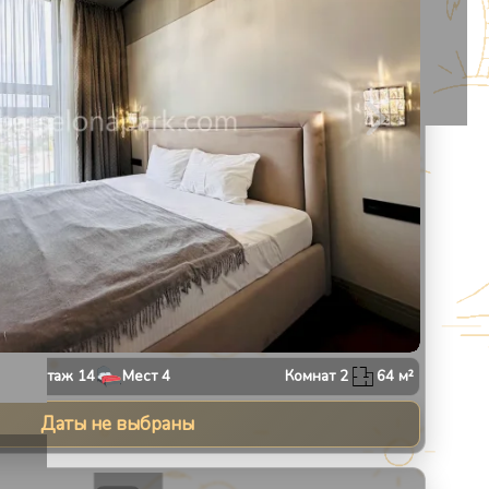
Этаж
14
Мест
4
Комнат
2
64
м²
Даты не выбраны