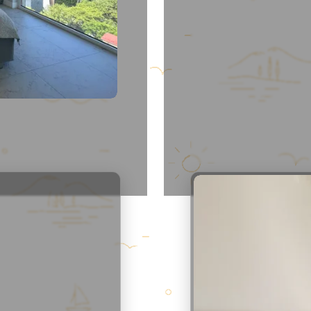
Апарт
1801
Комнат
1
44
м²
2
/