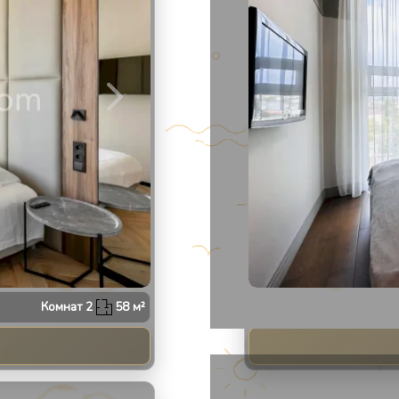
Апарт
1408
Комнат
2
58
м²