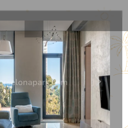
О нас
8 (952) 822-71-22
21
1
/
31