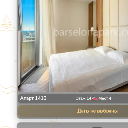
Апарт
1410
Этаж
14
Мест
4
Даты не выбраны