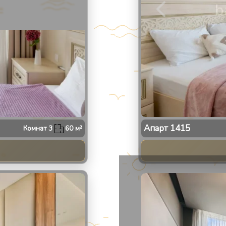
Апарт
1415
Комнат
3
60
м²
2
/