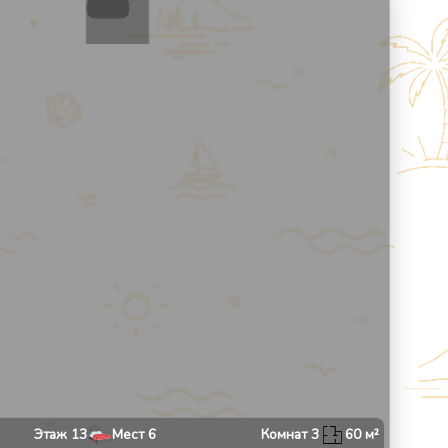
9
1
/
8
Этаж
13
Мест
6
Комнат
3
60
м²