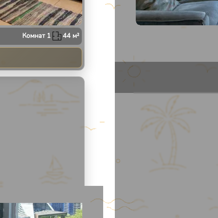
Апарт
502
Комнат
1
44
м²
2
/