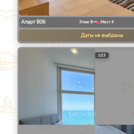
Апарт
806
Этаж
8
Мест
4
Даты не выбраны
1
/
13