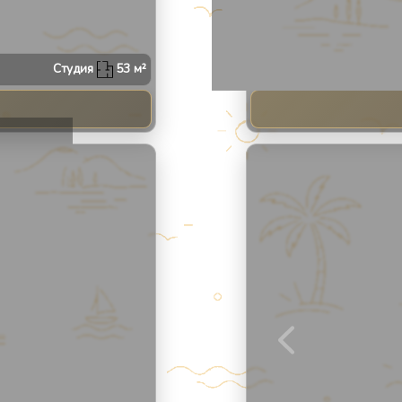
Апарт
1304
Студия
53
м²
2
/