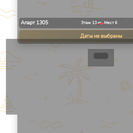
Апарт
1305
Этаж
13
Мест
6
Даты не выбраны
1
/
30