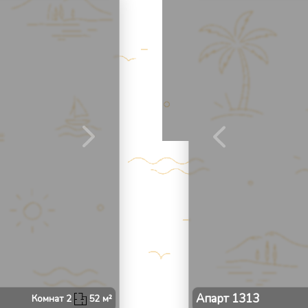
2
/
Апарт
1313
Комнат
2
52
м²