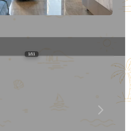
Этаж
5
Мест
6
Комнат
3
95
м²
Даты не выбраны
13
1
/
11