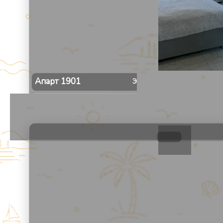
Апарт
1901
Этаж
19
Мест
4
Даты не выбраны
1
/
30