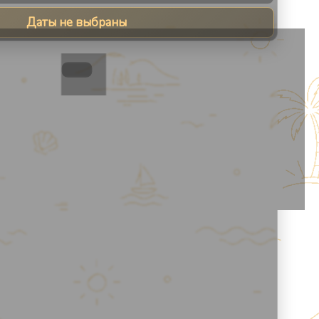
Даты не выбраны
8
1
/
8