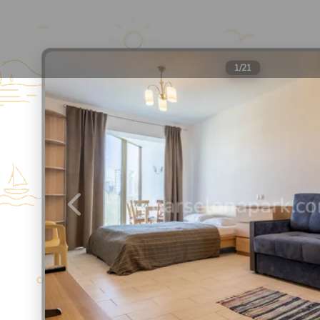
Барселона Парк
Апарт-отель в Сочи
1
/
21