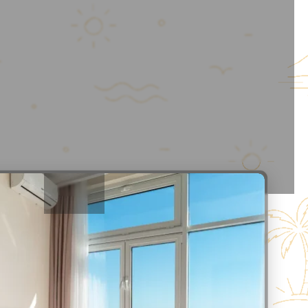
Этаж
18
Мест
4
Студия
42
м²
Даты не выбраны
30
1
/
28