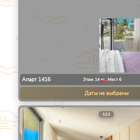
Апарт
1416
Этаж
14
Мест
6
Даты не выбраны
1
/
13