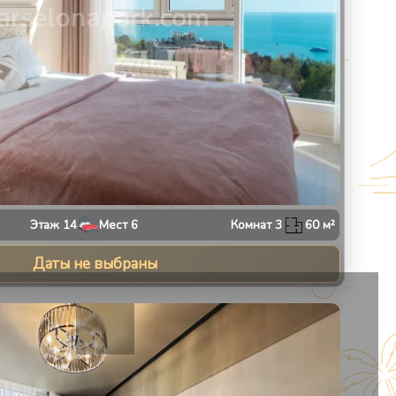
Этаж
14
Мест
6
Комнат
3
60
м²
Даты не выбраны
13
1
/
10