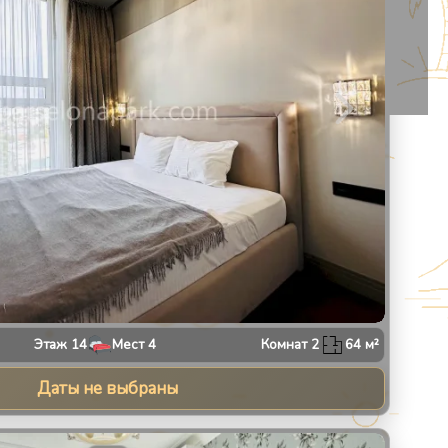
Этаж
14
Мест
4
Комнат
2
64
м²
Даты не выбраны