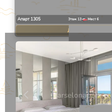
Апарт
1305
Этаж
13
Мест
6
Даты не выбраны
1
/
30