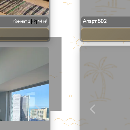
Апарт
502
Комнат
1
44
м²
2
/