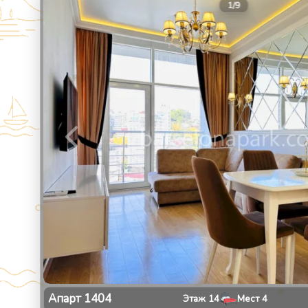
1
/
9
Апарт
1404
Этаж
14
Мест
4