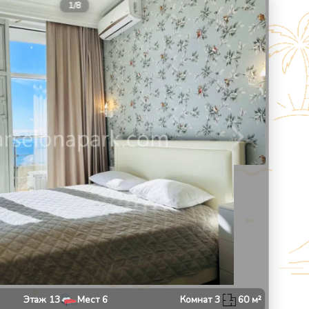
9
1
/
8
Этаж
13
Мест
6
Комнат
3
60
м²