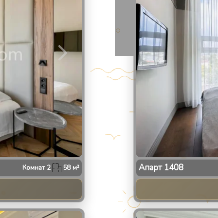
Апарт
1408
Комнат
2
58
м²