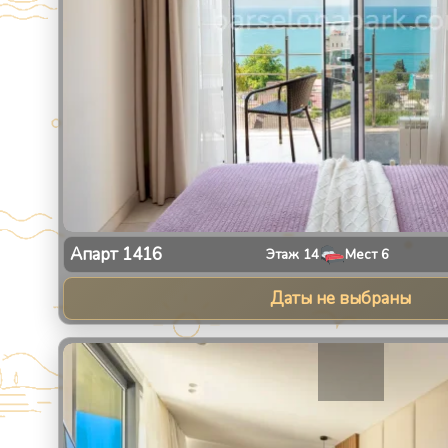
Апарт
1416
Этаж
14
Мест
6
Даты не выбраны
1
/
13