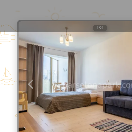
Барселона Парк
Апарт-отель в Сочи
1
/
21