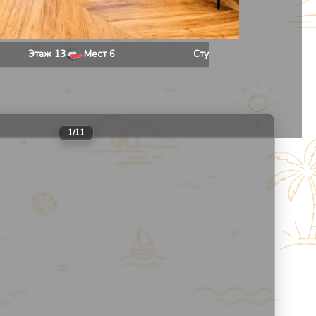
Этаж
13
Мест
6
Студия
53
м²
Даты не выбраны
30
1
/
11