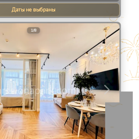
Даты не выбраны
8
1
/
8