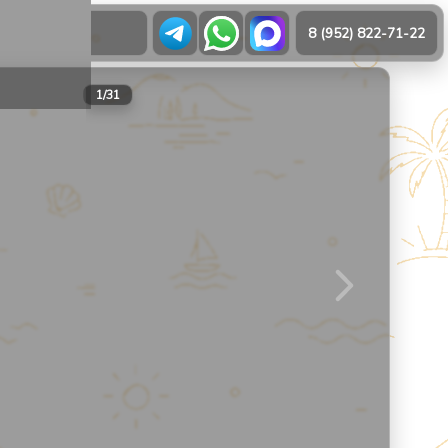
О нас
8 (952) 822-71-22
21
1
/
31