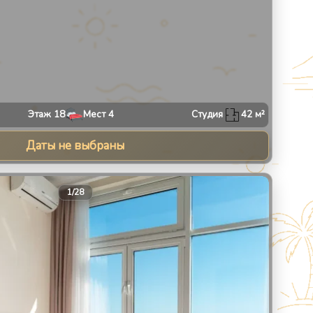
Этаж
18
Мест
4
Студия
42
м²
Даты не выбраны
30
1
/
28