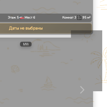
Этаж
5
Мест
6
Комнат
3
95
м²
Даты не выбраны
13
1
/
11