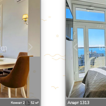
2
/
Апарт
1313
Комнат
2
52
м²