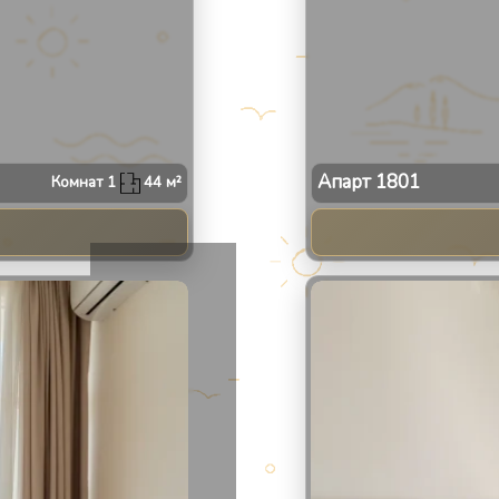
Апарт
1801
Комнат
1
44
м²
2
/