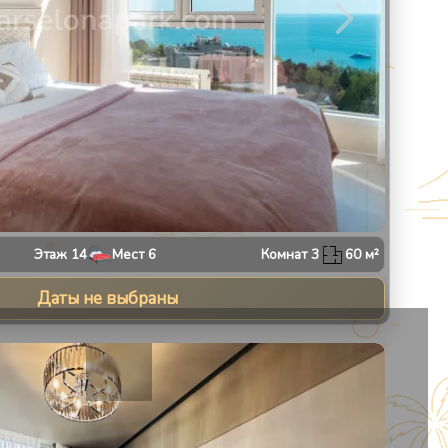
Этаж
14
Мест
6
Комнат
3
60
м²
Даты не выбраны
13
1
/
10