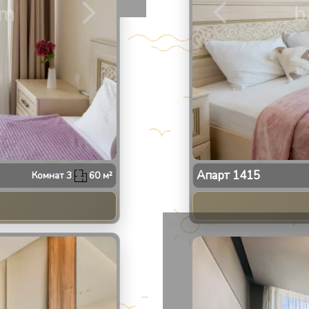
Апарт
1415
Комнат
3
60
м²
2
/