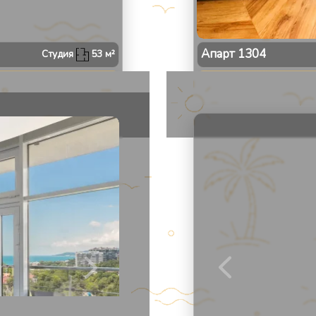
Апарт
1304
Студия
53
м²
2
/