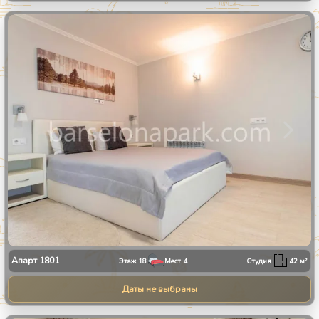
1
/
11
Апарт
1801
Этаж
18
Мест
4
Студия
42
м²
Даты не выбраны