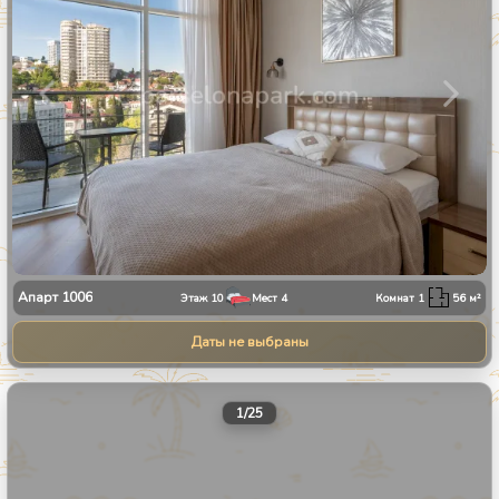
Апарт
1006
Этаж
10
Мест
4
Комнат
1
56
м²
Даты не выбраны
1
/
25