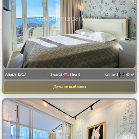
Апарт
1313
Этаж
13
Мест
6
Комнат
3
60
м²
Даты не выбраны
1
/
8