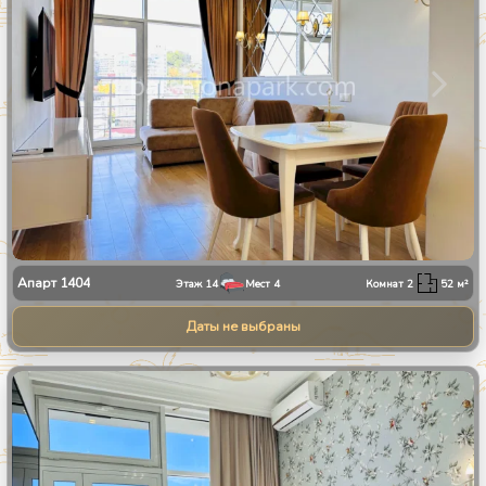
Апарт
1404
Этаж
14
Мест
4
Комнат
2
52
м²
Даты не выбраны
1
/
8