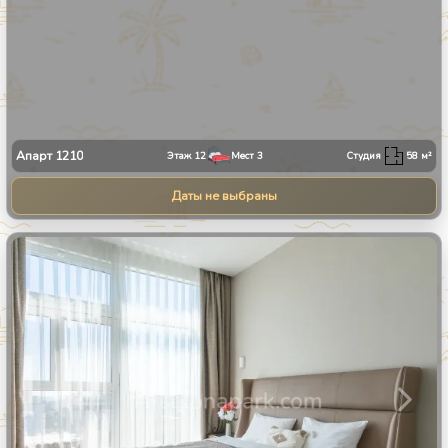
Апарт
1210
Этаж
12
Мест
3
Студия
58
м²
Даты не выбраны
1
/
24