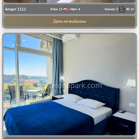
Апарт
1111
Этаж
11
Мест
4
Комнат
2
60
м²
Даты не выбраны
1
/
8