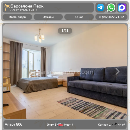
Барселона Парк
Апарт-отель в Сочи
Места рядом
Отзывы
О нас
8 (952) 822-71-22
1
/
21
Апарт
806
Этаж
8
Мест
4
Комнат
1
44
м²