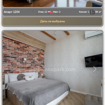
Апарт
1204
Этаж
12
Мест
2
Комнат
1
59
м²
Даты не выбраны
1
/
24