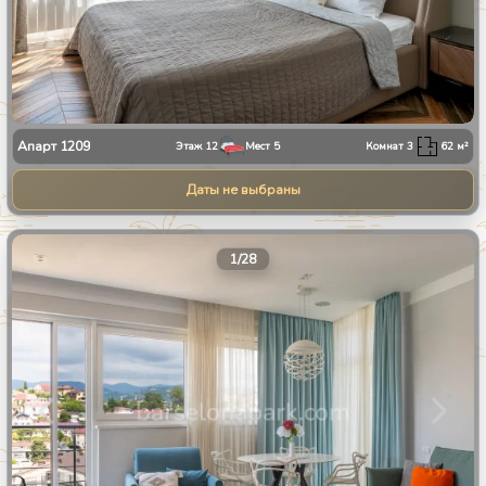
Апарт
1209
Этаж
12
Мест
5
Комнат
3
62
м²
Даты не выбраны
1
/
28