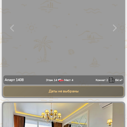
Апарт
1408
Этаж
14
Мест
4
Комнат
2
64
м²
Даты не выбраны
1
/
9