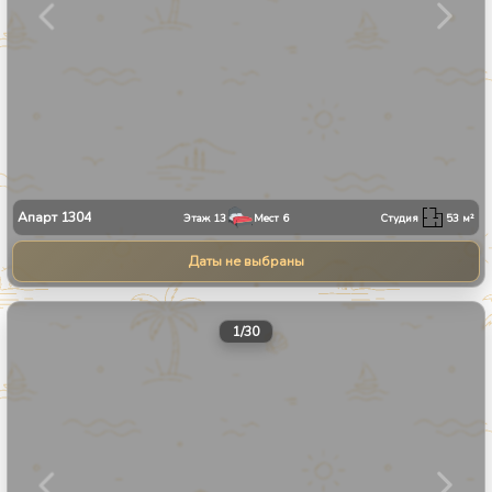
Апарт
1304
Этаж
13
Мест
6
Студия
53
м²
Даты не выбраны
1
/
30