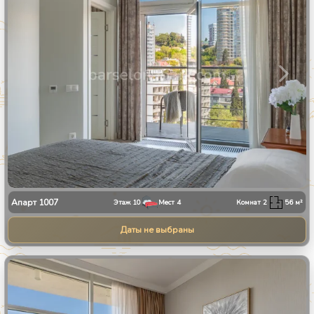
Апарт
1007
Этаж
10
Мест
4
Комнат
2
56
м²
Даты не выбраны
1
/
34