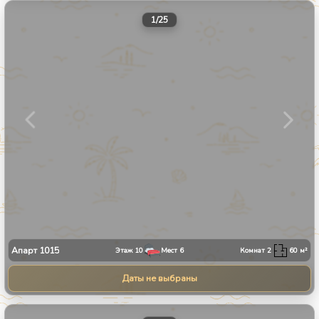
1
/
25
Апарт
1015
Этаж
10
Мест
6
Комнат
2
60
м²
Даты не выбраны