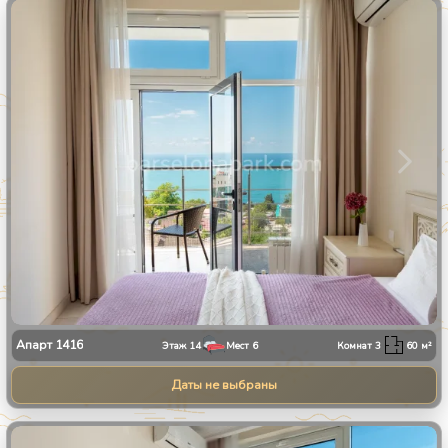
1
/
30
Апарт
1416
Этаж
14
Мест
6
Комнат
3
60
м²
Даты не выбраны