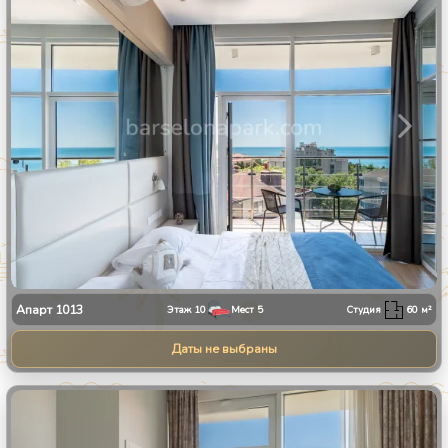
Апарт
1013
Этаж
10
Мест
5
Студия
60
м²
Даты не выбраны
1
/
23