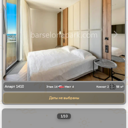
Апарт
1410
Этаж
14
Мест
4
Комнат
2
58
м²
Даты не выбраны
1
/
10