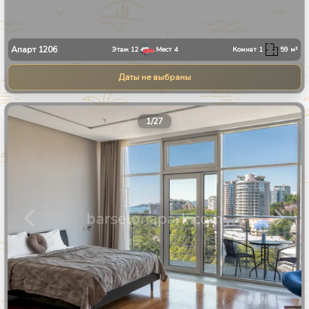
Апарт
1206
Этаж
12
Мест
4
Комнат
1
59
м²
Даты не выбраны
1
/
27