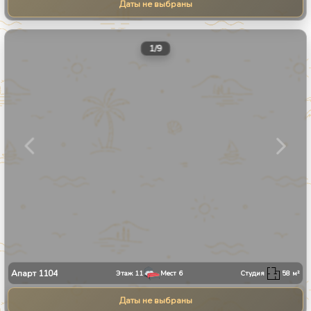
Даты не выбраны
1
/
9
Апарт
1104
Этаж
11
Мест
6
Студия
58
м²
Даты не выбраны