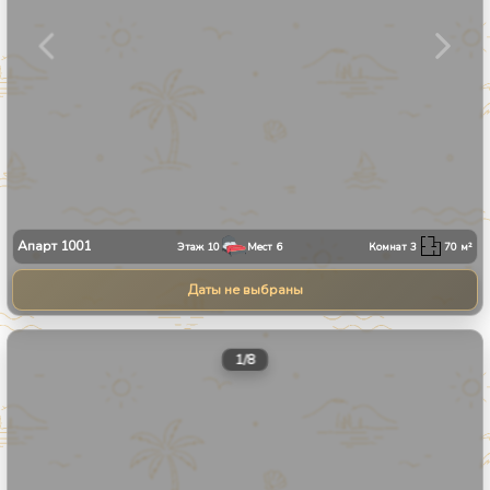
Апарт
1001
Этаж
10
Мест
6
Комнат
3
70
м²
Даты не выбраны
1
/
8