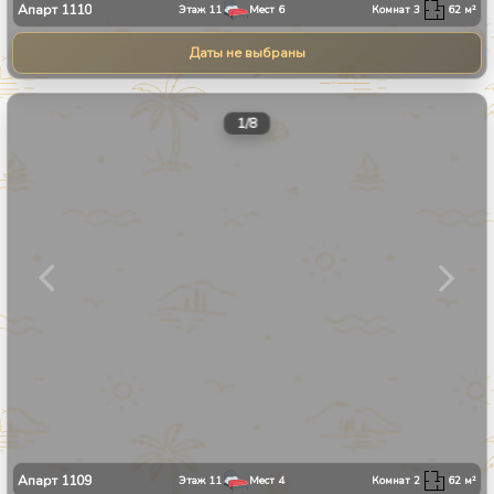
Апарт
1110
Этаж
11
Мест
6
Комнат
3
62
м²
Даты не выбраны
1
/
8
Апарт
1109
Этаж
11
Мест
4
Комнат
2
62
м²