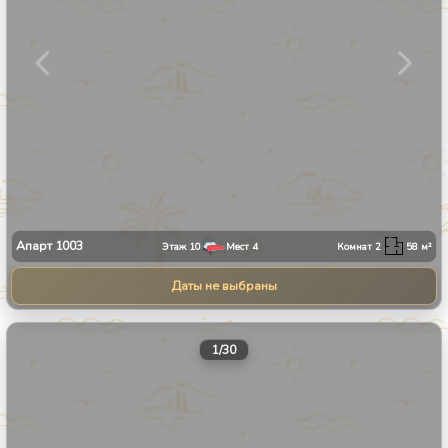
Апарт
1003
Этаж
10
Мест
4
Комнат
2
58
м²
Даты не выбраны
1
/
30