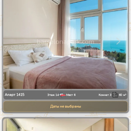
1
/
28
Апарт
1415
Этаж
14
Мест
6
Комнат
3
60
м²
Даты не выбраны
1
/
13