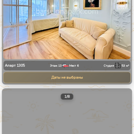
Апарт
1305
Этаж
13
Мест
6
Студия
53
м²
Даты не выбраны
1
/
8