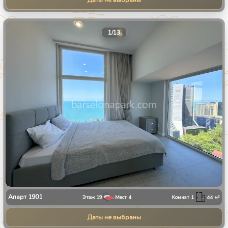
Даты не выбраны
1
/
13
Апарт
1901
Этаж
19
Мест
4
Комнат
1
44
м²
Даты не выбраны