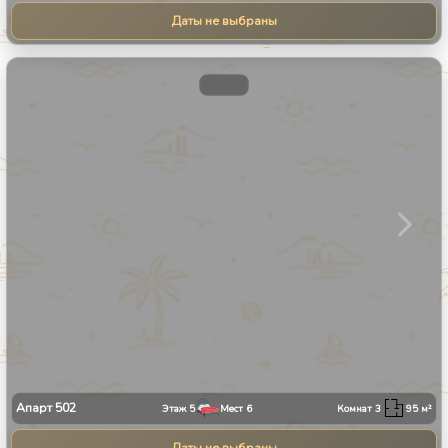
Даты не выбраны
1
/
31
Апарт
502
Этаж
5
Мест
6
Комнат
3
95
м²