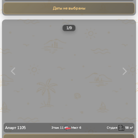
Даты не выбраны
1
/
9
Апарт
1105
Этаж
11
Мест
6
Студия
58
м²