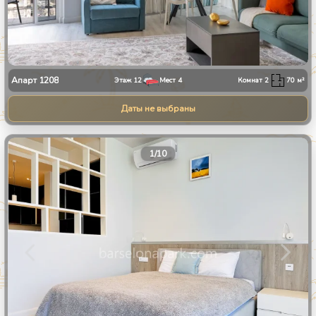
Апарт
1208
Этаж
12
Мест
4
Комнат
2
70
м²
Даты не выбраны
1
/
10