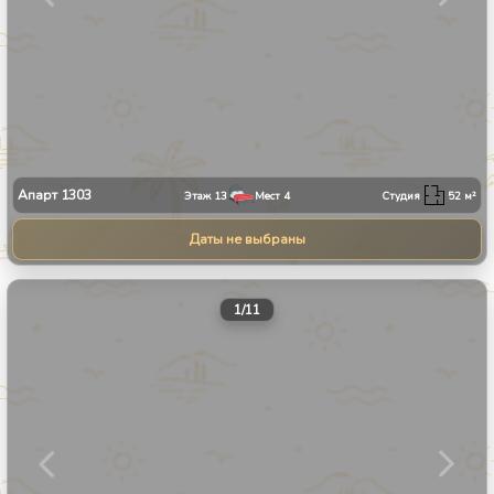
Апарт
1303
Этаж
13
Мест
4
Студия
52
м²
Даты не выбраны
1
/
11