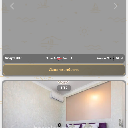
Апарт
907
Этаж
9
Мест
4
Комнат
2
58
м²
Даты не выбраны
1
/
12