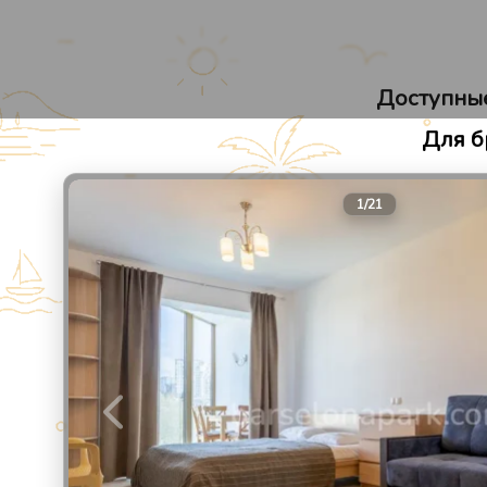
Барселона Парк
Апарт-отель в Сочи
Доступные
Для б
1
/
21