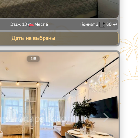
Этаж
13
Мест
6
Комнат
3
60
м²
Даты не выбраны
8
1
/
8