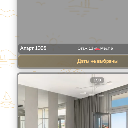
Апарт
1305
Этаж
13
Мест
6
Даты не выбраны
1
/
30