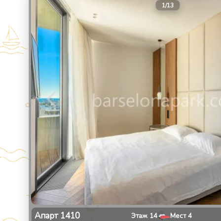
1
/
13
Апарт
1410
Этаж
14
Мест
4