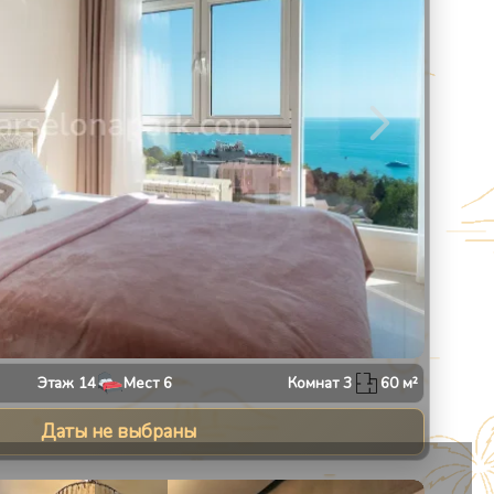
Этаж
14
Мест
6
Комнат
3
60
м²
Даты не выбраны