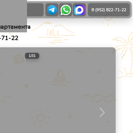
О нас
8 (952) 822-71-22
партамента
-71-22
21
1
/
31