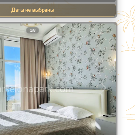
Даты не выбраны
9
1
/
8