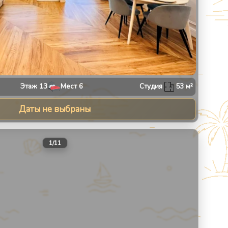
Этаж
13
Мест
6
Студия
53
м²
Даты не выбраны
30
1
/
11