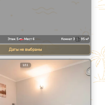
Этаж
5
Мест
6
Комнат
3
95
м²
Даты не выбраны
13
1
/
11