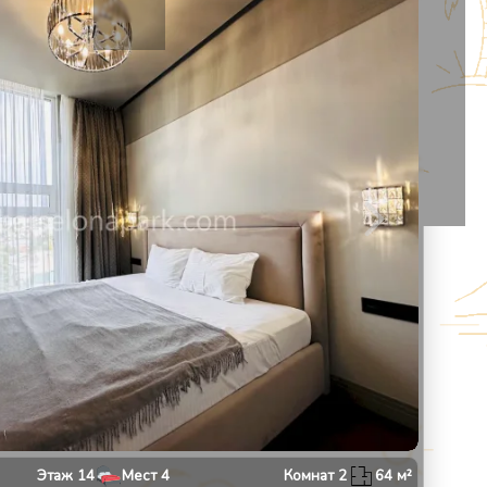
13
1
/
10
Этаж
14
Мест
4
Комнат
2
64
м²