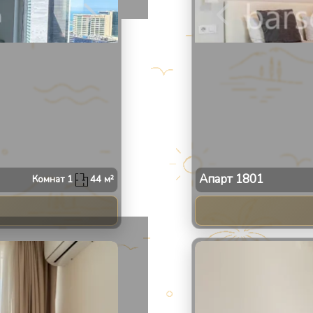
Апарт
1801
Комнат
1
44
м²
2
/