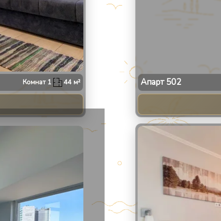
Апарт
502
Комнат
1
44
м²
2
/