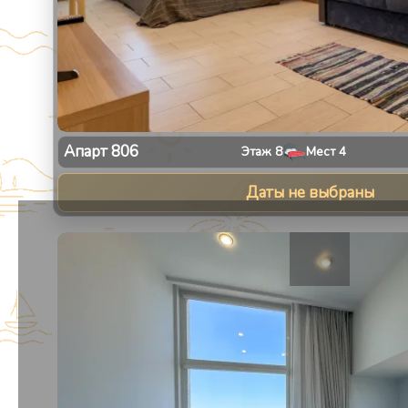
Апарт
806
Этаж
8
Мест
4
Даты не выбраны
1
/
13