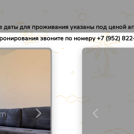
Места рядом
Отзывы
 даты для проживания указаны под ценой а
ронирования звоните по номеру +7 (952) 822
2
/