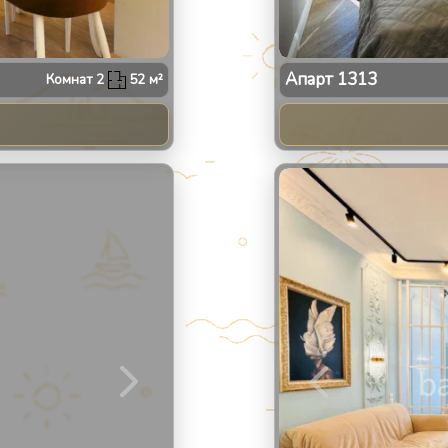
Апарт
1313
Комнат
2
52
м²
2
/