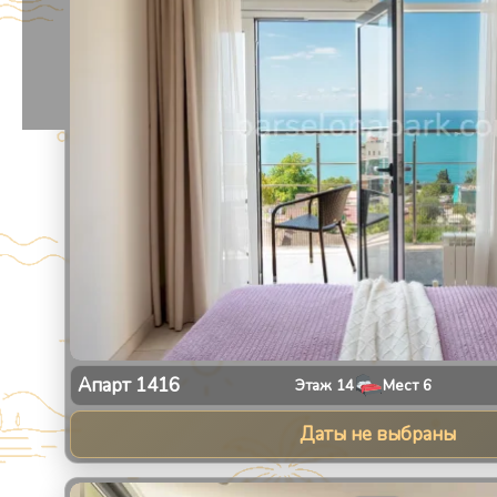
Апарт
1416
Этаж
14
Мест
6
Даты не выбраны