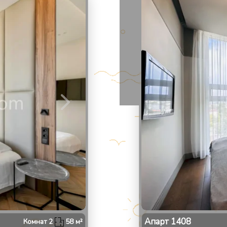
2
/
Апарт
1408
Комнат
2
58
м²