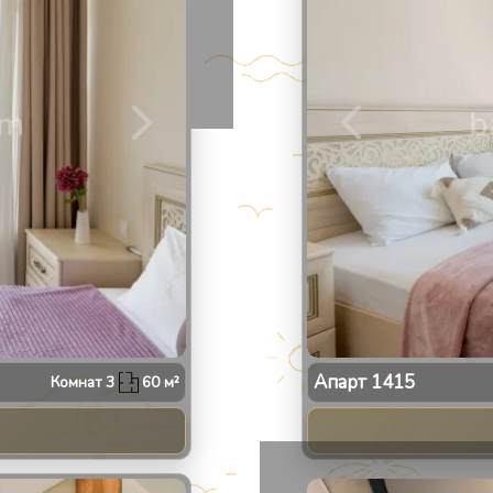
Апарт
1415
Комнат
3
60
м²