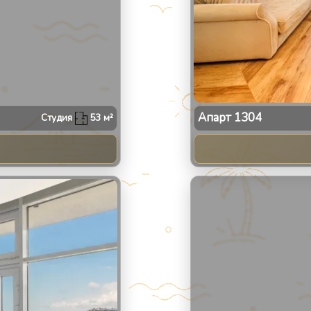
Апарт
1304
Студия
53
м²
2
/