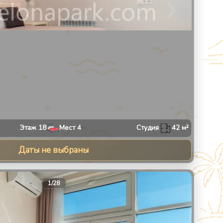
Этаж
18
Мест
4
Студия
42
м²
Даты не выбраны
30
1
/
28