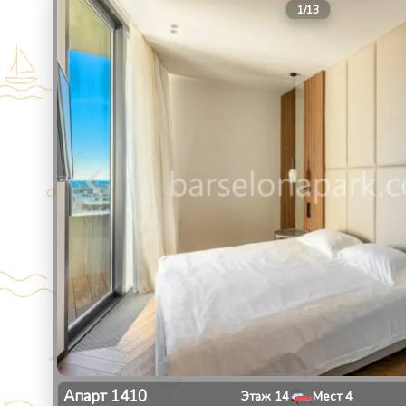
1
/
13
Апарт
1410
Этаж
14
Мест
4