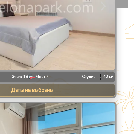
Этаж
18
Мест
4
Студия
42
м²
Даты не выбраны
30
1
/
28