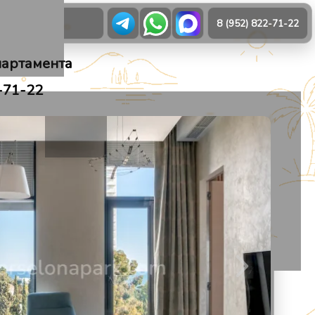
О нас
8 (952) 822-71-22
партамента
-71-22
21
1
/
31