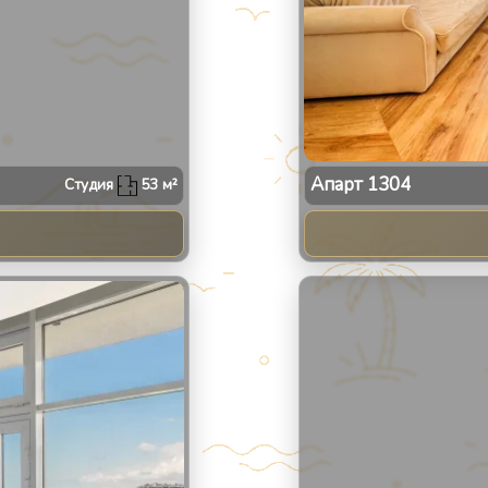
Апарт
1304
Студия
53
м²
2
/