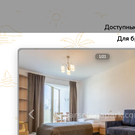
Барселона Парк
Апарт-отель в Сочи
Доступные
Для б
1
/
21