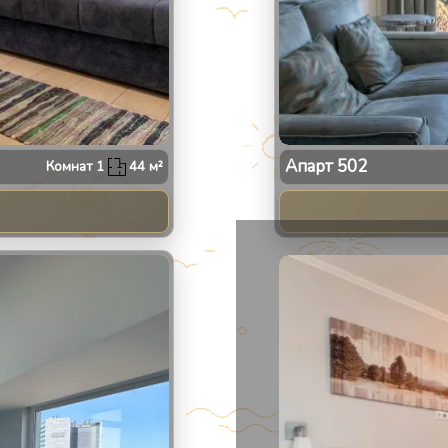
Апарт
502
Комнат
1
44
м²
2
/