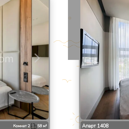
2
/
Апарт
1408
Комнат
2
58
м²