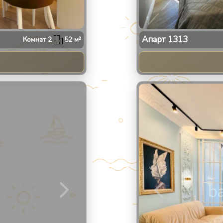
Апарт
1313
Комнат
2
52
м²
2
/