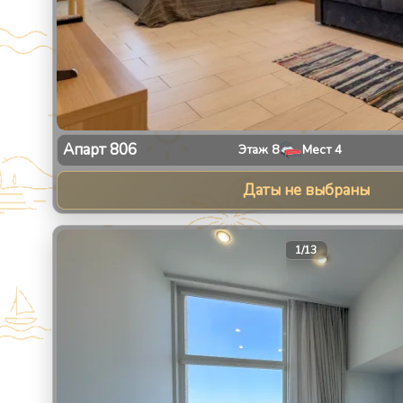
Апарт
806
Этаж
8
Мест
4
Даты не выбраны
1
/
13