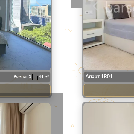
Апарт
1801
Комнат
1
44
м²
2
/