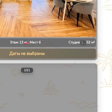
Этаж
13
Мест
6
Студия
53
м²
Даты не выбраны
30
1
/
11