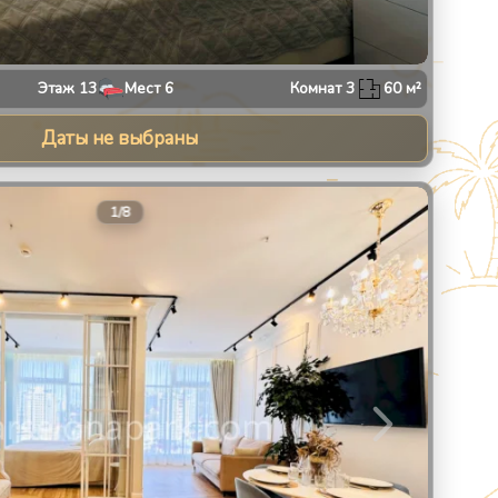
Этаж
13
Мест
6
Комнат
3
60
м²
Даты не выбраны
8
1
/
8