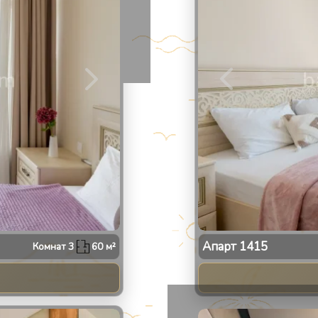
Апарт
1415
Комнат
3
60
м²