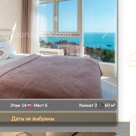
Этаж
14
Мест
6
Комнат
3
60
м²
Даты не выбраны