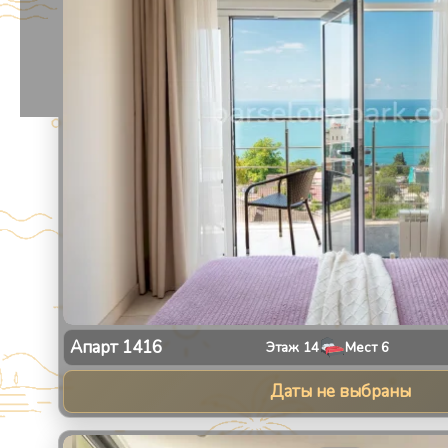
Апарт
1416
Этаж
14
Мест
6
Даты не выбраны