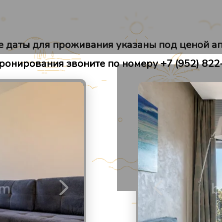
Места рядом
Отзывы
 даты для проживания указаны под ценой а
ронирования звоните по номеру +7 (952) 822
2
/