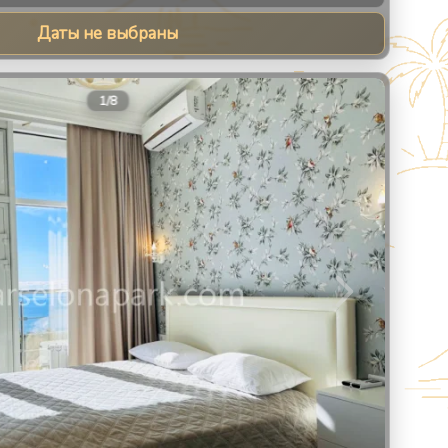
Даты не выбраны
9
1
/
8