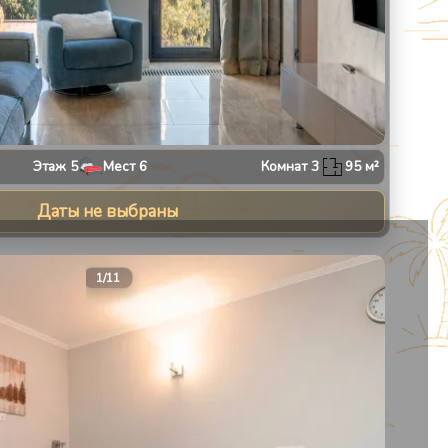
Этаж
5
Мест
6
Комнат
3
95
м²
Даты не выбраны
13
1
/
11