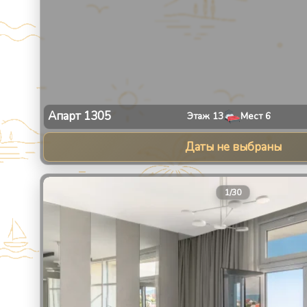
Апарт
1305
Этаж
13
Мест
6
Даты не выбраны
1
/
30