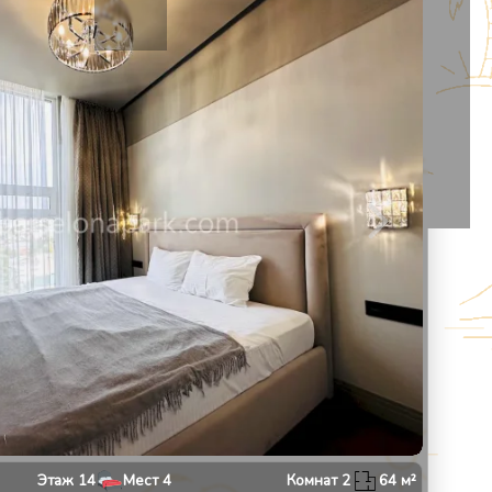
13
1
/
10
Этаж
14
Мест
4
Комнат
2
64
м²