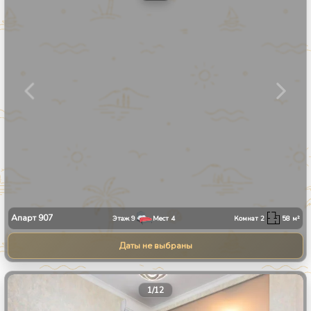
Апарт
907
Этаж
9
Мест
4
Комнат
2
58
м²
Даты не выбраны
1
/
12