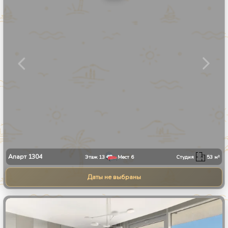
Апарт
1304
Этаж
13
Мест
6
Студия
53
м²
Даты не выбраны
1
/
30