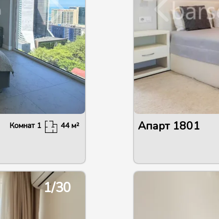
Апарт
1801
Комнат
1
44
м²
1/30