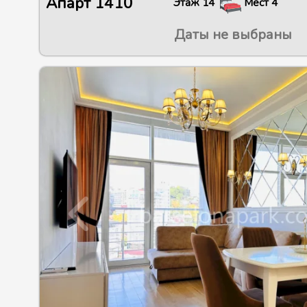
Апарт
1410
Этаж
14
Мест
4
Даты не выбраны