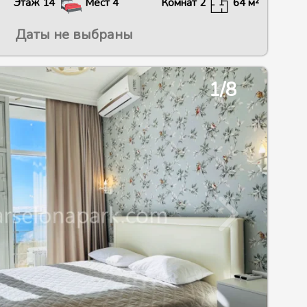
Этаж
14
Мест
4
Комнат
2
64
м²
Даты не выбраны
2/9
1/8