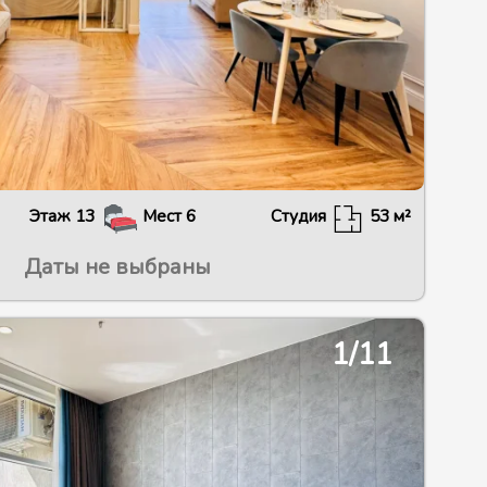
Этаж
13
Мест
6
Студия
53
м²
Даты не выбраны
2/30
1/11