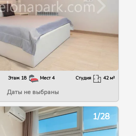
Этаж
18
Мест
4
Студия
42
м²
Даты не выбраны
2/30
1/28