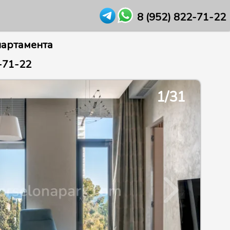
8 (952) 822-71-22
партамента
-71-22
2/21
1/31