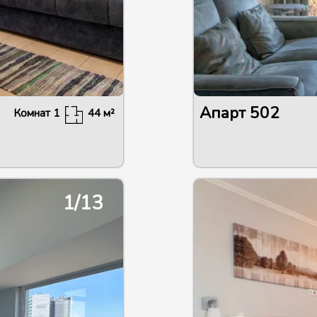
Апарт
502
Комнат
1
44
м²
1/13