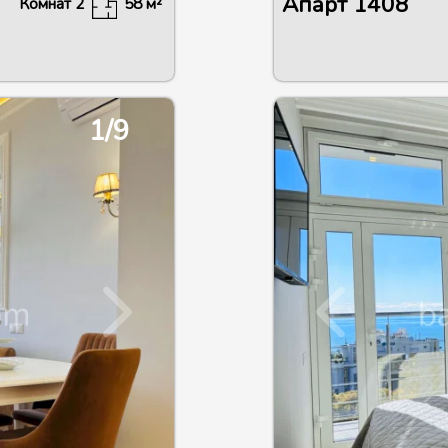
Апарт
1408
Комнат
2
58
м²
1/9