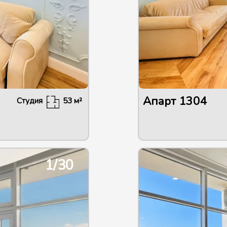
Апарт
1304
Студия
53
м²
1/30