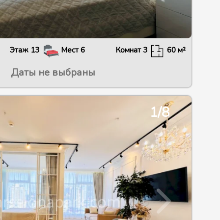
Этаж
13
Мест
6
Комнат
3
60
м²
Даты не выбраны
2/8
1/8