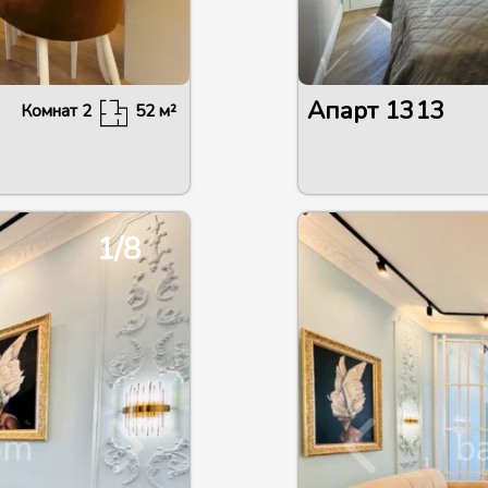
Апарт
1313
Комнат
2
52
м²
1/8