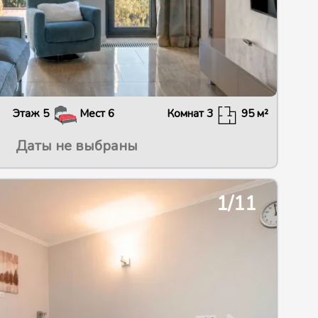
Этаж
5
Мест
6
Комнат
3
95
м²
Даты не выбраны
2/13
1/11