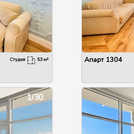
Апарт
1304
Студия
53
м²
1/30