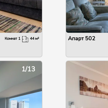
Апарт
502
Комнат
1
44
м²
1/13