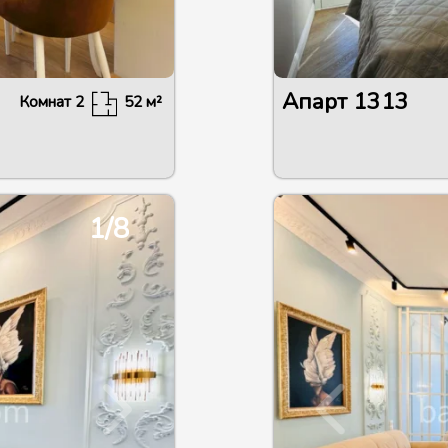
Апарт
1313
Комнат
2
52
м²
1/8