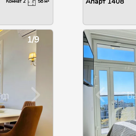
Апарт
1408
Комнат
2
58
м²
1/9