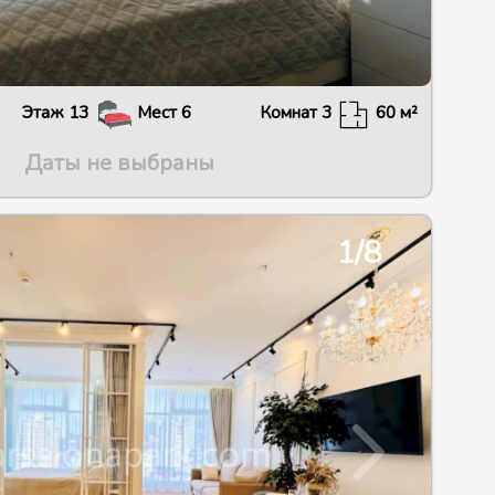
Этаж
13
Мест
6
Комнат
3
60
м²
Даты не выбраны
2/8
1/8