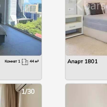
Апарт
1801
Комнат
1
44
м²
1/30