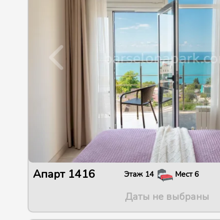
Апарт
1416
Этаж
14
Мест
6
Даты не выбраны