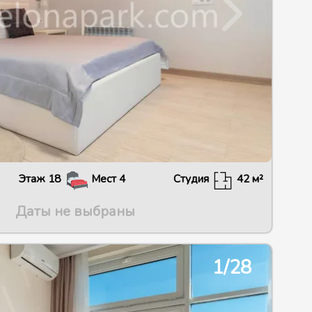
Этаж
18
Мест
4
Студия
42
м²
Даты не выбраны
2/30
1/28