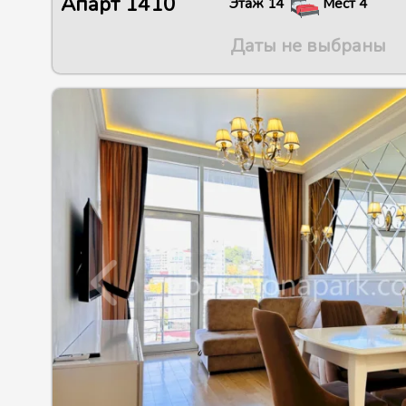
Апарт
1410
Этаж
14
Мест
4
Даты не выбраны