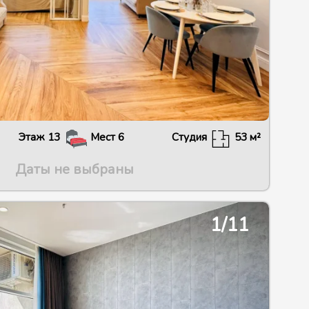
Этаж
13
Мест
6
Студия
53
м²
Даты не выбраны
2/30
1/11