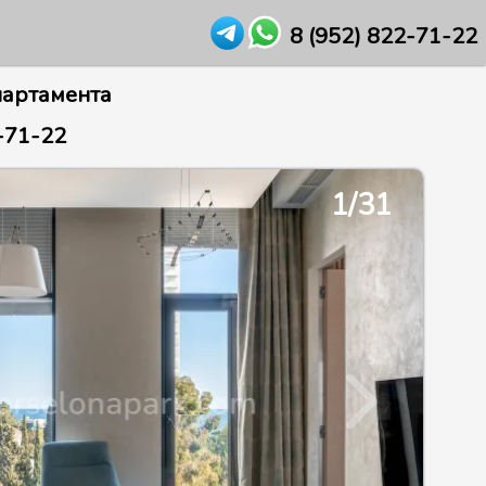
8 (952) 822-71-22
партамента
-71-22
2/21
1/31