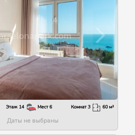
Этаж
14
Мест
6
Комнат
3
60
м²
Даты не выбраны