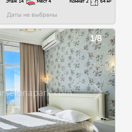
Этаж
14
Мест
4
Комнат
2
64
м²
Даты не выбраны
2/9
1/8