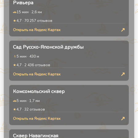
Ривьера
🚗
15 мин
·
2,6 км
★
4,7
·
70 257
отзывов
↗
Открыть на Яндекс Картах
Сад Русско-Японской дружбы
🚶
5 мин
·
430 м
★
4,7
·
2 436
отзывов
↗
Открыть на Яндекс Картах
Комсомольский сквер
🚗
5 мин
·
1,7 км
★
4,7
·
32
отзывов
↗
Открыть на Яндекс Картах
Сквер Навагинская