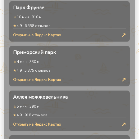
Парк Фрунзе
🚶
10 мин
·
910 м
★
4,9
·
6 558
отзывов
↗
Открыть на Яндекс Картах
Приморский парк
🚶
4 мин
·
330 м
★
4,9
·
5 375
отзывов
↗
Открыть на Яндекс Картах
Аллея можжевельника
🚶
5 мин
·
390 м
★
4,9
·
918
отзывов
↗
Открыть на Яндекс Картах