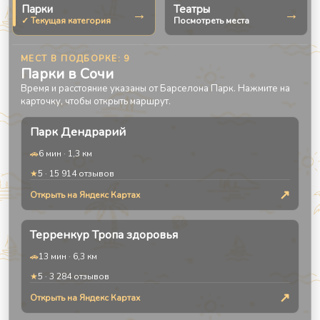
Парки
Театры
→
→
✓ Текущая категория
Посмотреть места
МЕСТ В ПОДБОРКЕ:
9
Парки в Сочи
Время и расстояние указаны от Барселона Парк. Нажмите на
карточку, чтобы открыть маршрут.
Парк Дендрарий
🚗
6 мин
·
1,3 км
★
5
·
15 914
отзывов
↗
Открыть на Яндекс Картах
Терренкур Тропа здоровья
🚗
13 мин
·
6,3 км
★
5
·
3 284
отзывов
↗
Открыть на Яндекс Картах