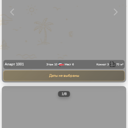
Апарт
1001
Этаж
10
Мест
6
Комнат
3
70
м²
Даты не выбраны
1
/
8