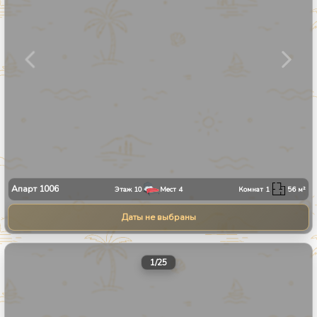
Апарт
1006
Этаж
10
Мест
4
Комнат
1
56
м²
Даты не выбраны
1
/
25