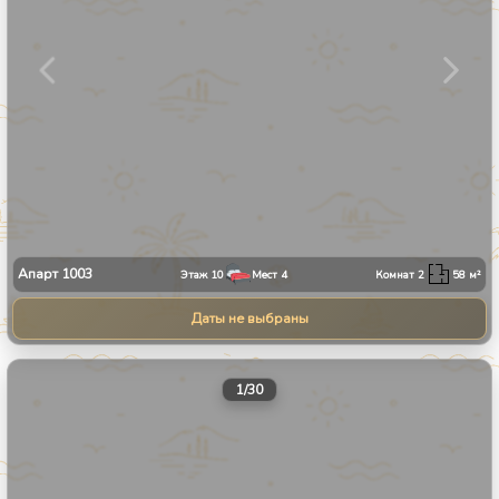
Апарт
1003
Этаж
10
Мест
4
Комнат
2
58
м²
Даты не выбраны
1
/
30