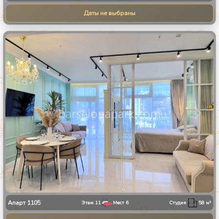
Даты не выбраны
1
/
9
Апарт
1105
Этаж
11
Мест
6
Студия
58
м²