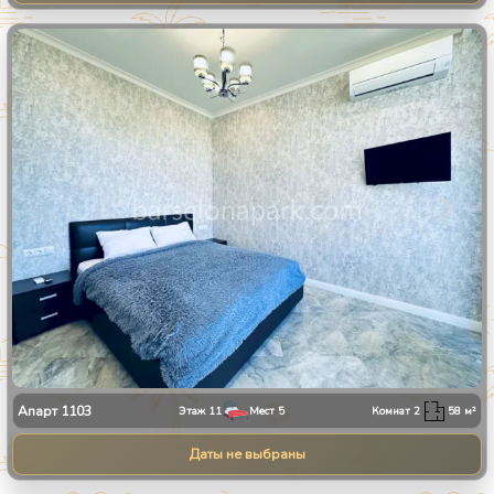
1
/
8
Апарт
1103
Этаж
11
Мест
5
Комнат
2
58
м²
Даты не выбраны