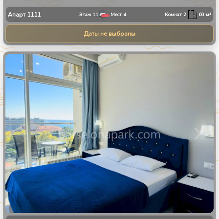
Апарт
1111
Этаж
11
Мест
4
Комнат
2
60
м²
Даты не выбраны
1
/
8