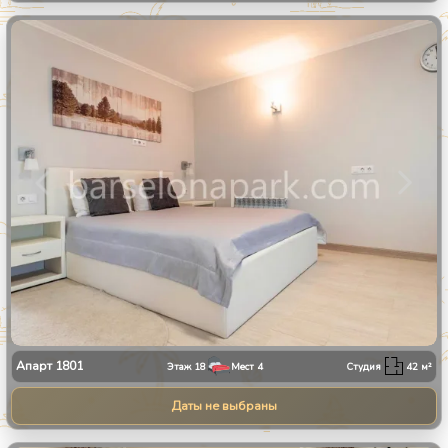
1
/
11
Апарт
1801
Этаж
18
Мест
4
Студия
42
м²
Даты не выбраны