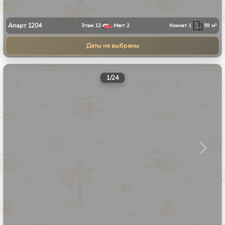
Апарт
1204
Этаж
12
Мест
2
Комнат
1
59
м²
Даты не выбраны
1
/
24