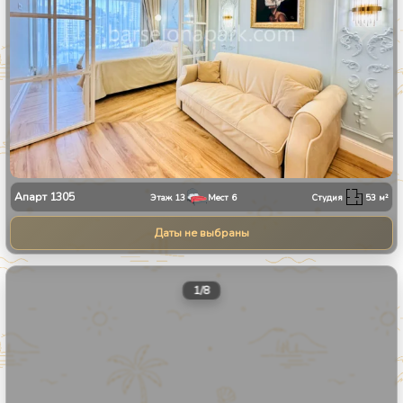
Апарт
1305
Этаж
13
Мест
6
Студия
53
м²
Даты не выбраны
1
/
8