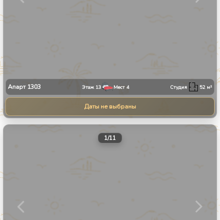
Апарт
1303
Этаж
13
Мест
4
Студия
52
м²
Даты не выбраны
1
/
11