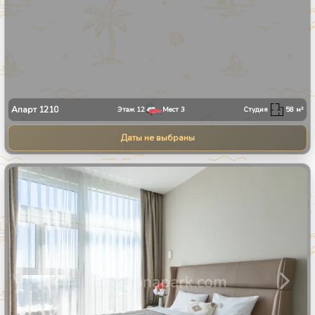
Апарт
1210
Этаж
12
Мест
3
Студия
58
м²
Даты не выбраны
1
/
24