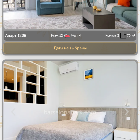
Апарт
1208
Этаж
12
Мест
4
Комнат
2
70
м²
Даты не выбраны
1
/
10