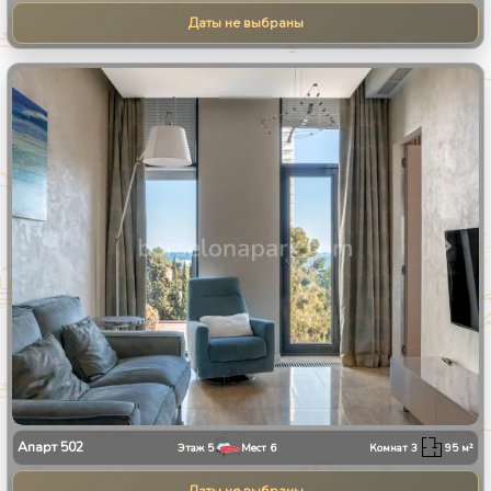
Даты не выбраны
1
/
31
Апарт
502
Этаж
5
Мест
6
Комнат
3
95
м²