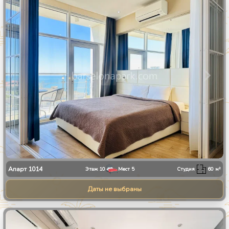
1
/
10
Апарт
1014
Этаж
10
Мест
5
Студия
60
м²
Даты не выбраны
1
/
34