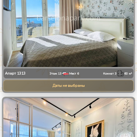
Апарт
1313
Этаж
13
Мест
6
Комнат
3
60
м²
Даты не выбраны
1
/
8