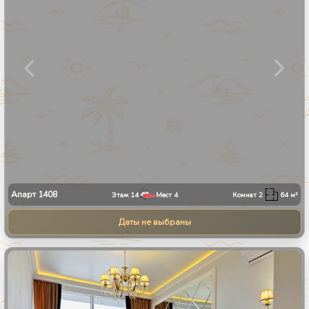
Апарт
1408
Этаж
14
Мест
4
Комнат
2
64
м²
Даты не выбраны
1
/
9