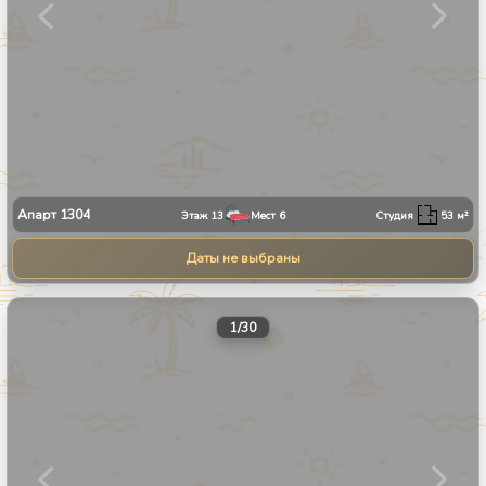
Апарт
1304
Этаж
13
Мест
6
Студия
53
м²
Даты не выбраны
1
/
30