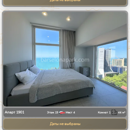
Даты не выбраны
1
/
13
Апарт
1901
Этаж
19
Мест
4
Комнат
1
44
м²
Даты не выбраны