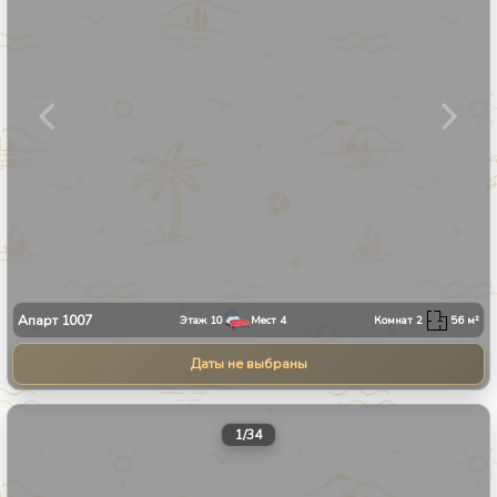
Апарт
1007
Этаж
10
Мест
4
Комнат
2
56
м²
Даты не выбраны
1
/
34