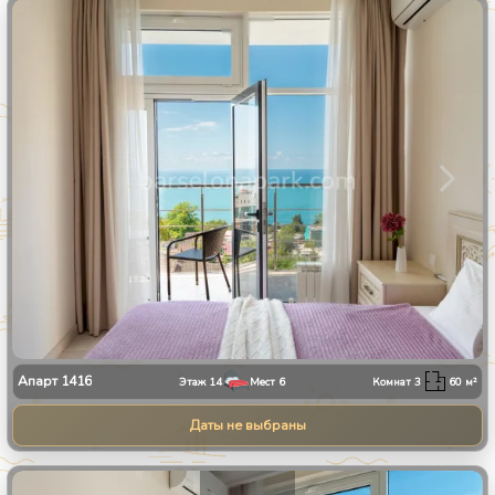
1
/
30
Апарт
1416
Этаж
14
Мест
6
Комнат
3
60
м²
Даты не выбраны