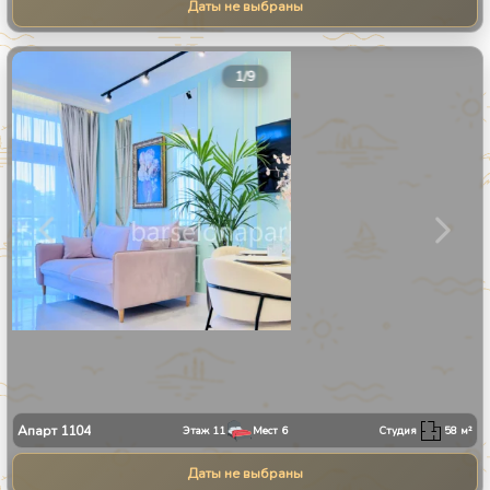
Даты не выбраны
1
/
9
Апарт
1104
Этаж
11
Мест
6
Студия
58
м²
Даты не выбраны