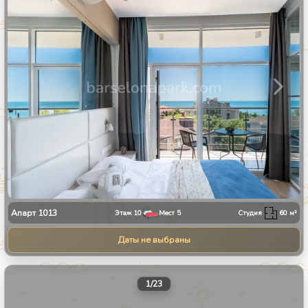
Апарт
1013
Этаж
10
Мест
5
Студия
60
м²
Даты не выбраны
1
/
23