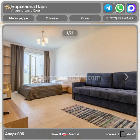
Барселона Парк
Апарт-отель в Сочи
Места рядом
Отзывы
О нас
8 (952) 822-71-22
1
/
21
Апарт
806
Этаж
8
Мест
4
Комнат
1
44
м²