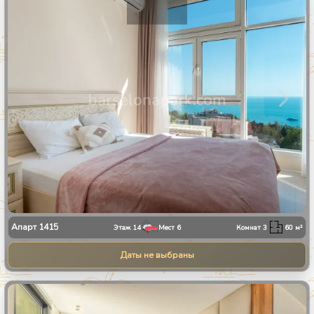
1
/
28
Апарт
1415
Этаж
14
Мест
6
Комнат
3
60
м²
Даты не выбраны
1
/
13