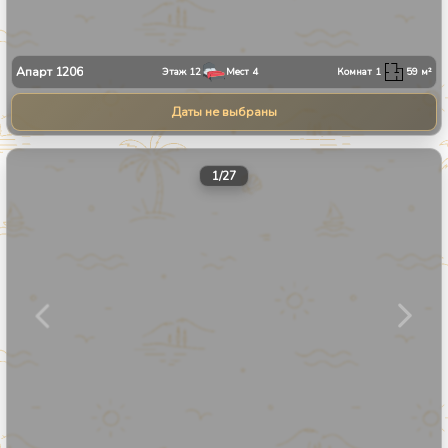
Апарт
1206
Этаж
12
Мест
4
Комнат
1
59
м²
Даты не выбраны
1
/
27