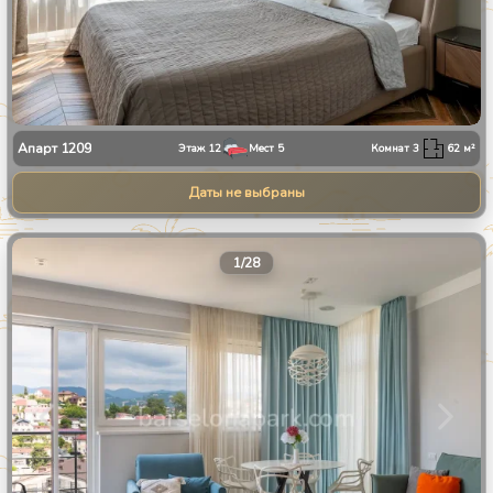
Апарт
1209
Этаж
12
Мест
5
Комнат
3
62
м²
Даты не выбраны
1
/
28