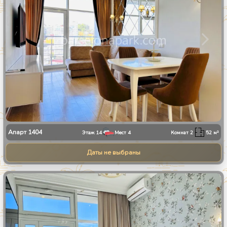
Апарт
1404
Этаж
14
Мест
4
Комнат
2
52
м²
Даты не выбраны
1
/
8