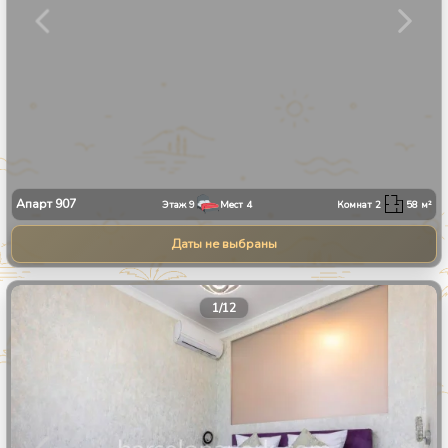
Апарт
907
Этаж
9
Мест
4
Комнат
2
58
м²
Даты не выбраны
1
/
12