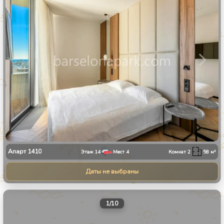
Апарт
1410
Этаж
14
Мест
4
Комнат
2
58
м²
Даты не выбраны
1
/
10