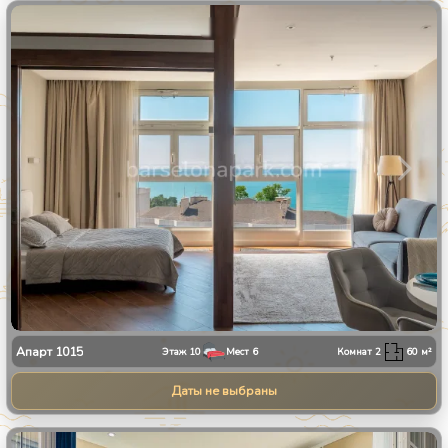
1
/
25
Апарт
1015
Этаж
10
Мест
6
Комнат
2
60
м²
Даты не выбраны