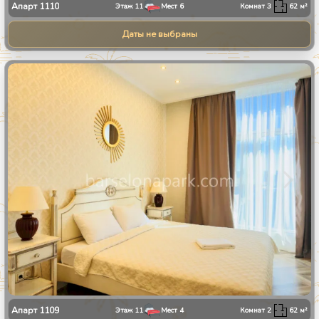
Апарт
1110
Этаж
11
Мест
6
Комнат
3
62
м²
Даты не выбраны
1
/
8
Апарт
1109
Этаж
11
Мест
4
Комнат
2
62
м²