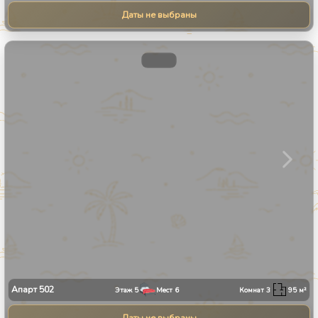
Даты не выбраны
1
/
31
Апарт
502
Этаж
5
Мест
6
Комнат
3
95
м²