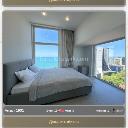
Даты не выбраны
1
/
13
Апарт
1901
Этаж
19
Мест
4
Комнат
1
44
м²
Даты не выбраны