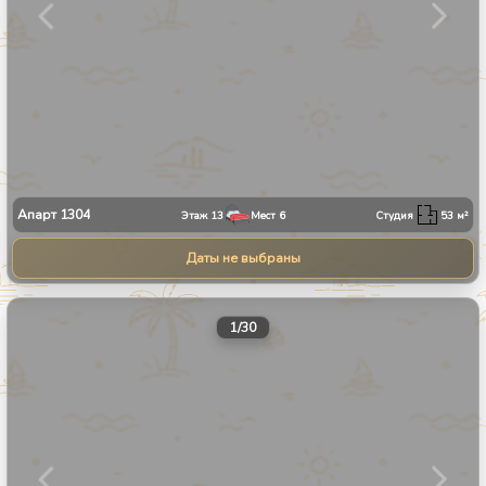
Апарт
1304
Этаж
13
Мест
6
Студия
53
м²
Даты не выбраны
1
/
30