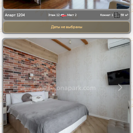
Апарт
1204
Этаж
12
Мест
2
Комнат
1
59
м²
Даты не выбраны
1
/
24