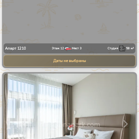
Апарт
1210
Этаж
12
Мест
3
Студия
58
м²
Даты не выбраны
1
/
24