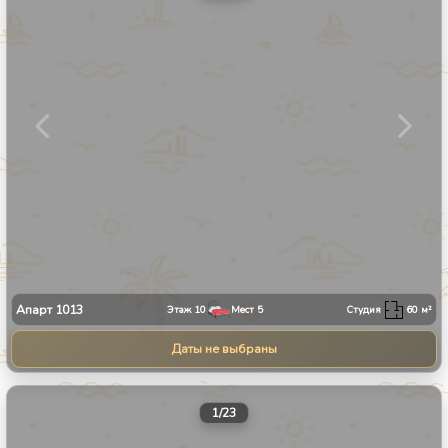
Апарт
1013
Этаж
10
Мест
5
Студия
60
м²
Даты не выбраны
1
/
23