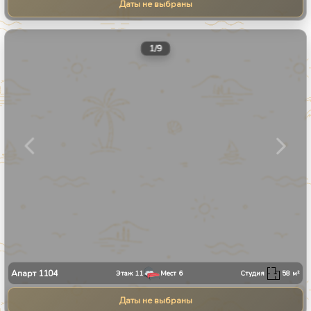
Даты не выбраны
1
/
9
Апарт
1104
Этаж
11
Мест
6
Студия
58
м²
Даты не выбраны