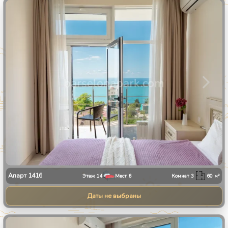
1
/
30
Апарт
1416
Этаж
14
Мест
6
Комнат
3
60
м²
Даты не выбраны