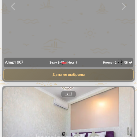
Апарт
907
Этаж
9
Мест
4
Комнат
2
58
м²
Даты не выбраны
1
/
12