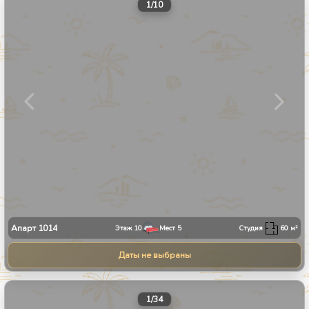
1
/
10
Апарт
1014
Этаж
10
Мест
5
Студия
60
м²
Даты не выбраны
1
/
34