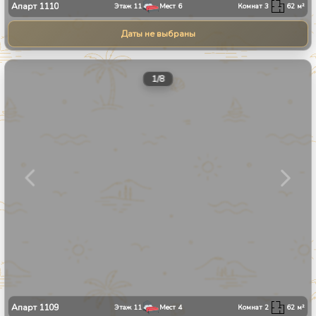
Апарт
1110
Этаж
11
Мест
6
Комнат
3
62
м²
Даты не выбраны
1
/
8
Апарт
1109
Этаж
11
Мест
4
Комнат
2
62
м²