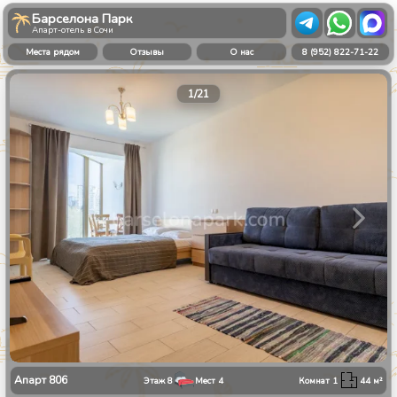
Барселона Парк
Апарт-отель в Сочи
Места рядом
Отзывы
О нас
8 (952) 822-71-22
1
/
21
Апарт
806
Этаж
8
Мест
4
Комнат
1
44
м²