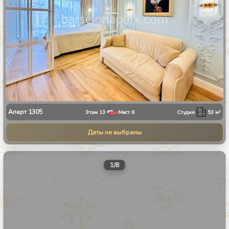
Апарт
1305
Этаж
13
Мест
6
Студия
53
м²
Даты не выбраны
1
/
8