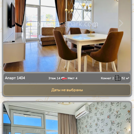
Апарт
1404
Этаж
14
Мест
4
Комнат
2
52
м²
Даты не выбраны
1
/
8