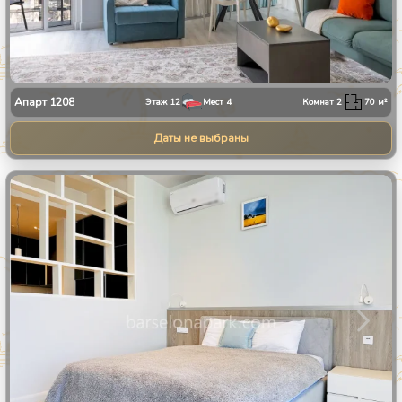
Апарт
1208
Этаж
12
Мест
4
Комнат
2
70
м²
Даты не выбраны
1
/
10