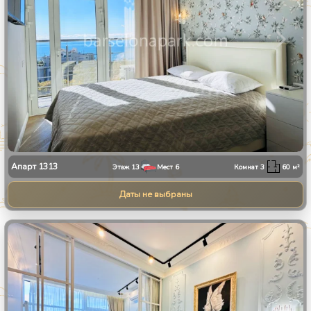
Апарт
1313
Этаж
13
Мест
6
Комнат
3
60
м²
Даты не выбраны
1
/
8