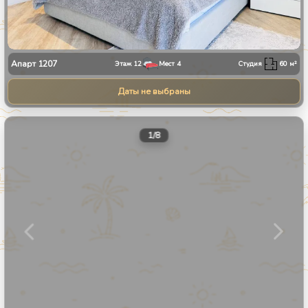
Апарт
1207
Этаж
12
Мест
4
Студия
60
м²
Даты не выбраны
1
/
8