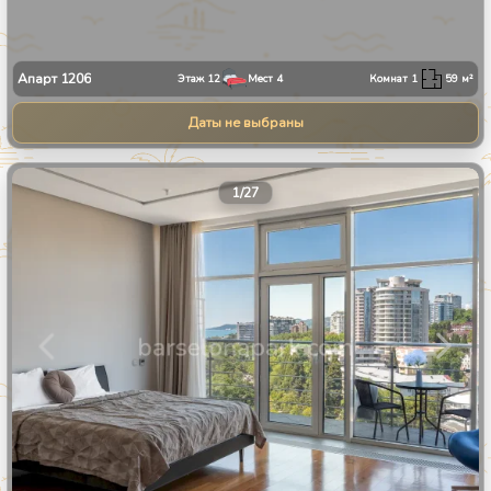
Апарт
1206
Этаж
12
Мест
4
Комнат
1
59
м²
Даты не выбраны
1
/
27