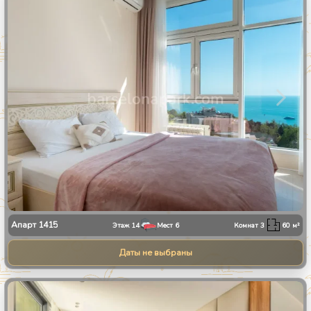
1
/
28
Апарт
1415
Этаж
14
Мест
6
Комнат
3
60
м²
Даты не выбраны
1
/
13