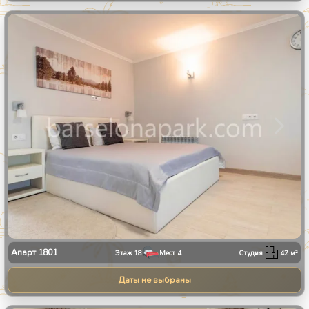
1
/
11
Апарт
1801
Этаж
18
Мест
4
Студия
42
м²
Даты не выбраны