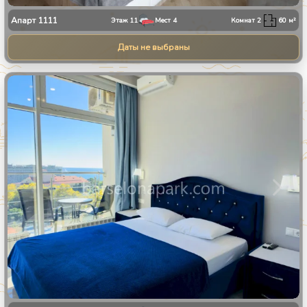
Апарт
1111
Этаж
11
Мест
4
Комнат
2
60
м²
Даты не выбраны
1
/
8