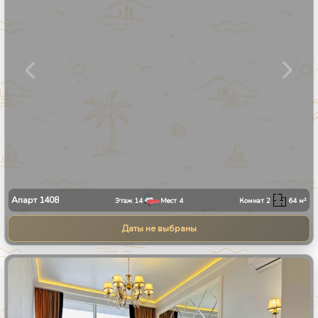
Апарт
1408
Этаж
14
Мест
4
Комнат
2
64
м²
Даты не выбраны
1
/
9