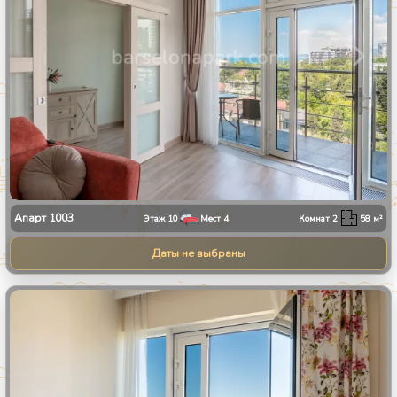
Апарт
1003
Этаж
10
Мест
4
Комнат
2
58
м²
Даты не выбраны
1
/
30