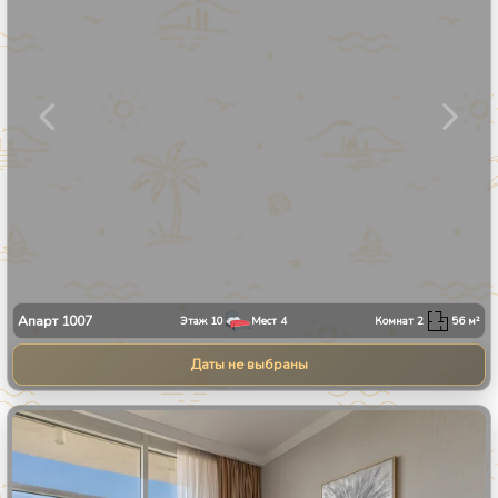
Апарт
1007
Этаж
10
Мест
4
Комнат
2
56
м²
Даты не выбраны
1
/
34