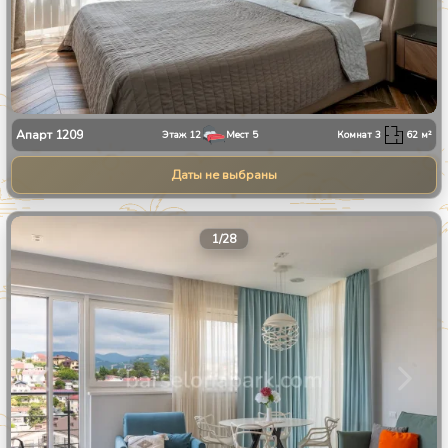
Апарт
1209
Этаж
12
Мест
5
Комнат
3
62
м²
Даты не выбраны
1
/
28