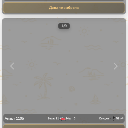
Даты не выбраны
1
/
9
Апарт
1105
Этаж
11
Мест
6
Студия
58
м²