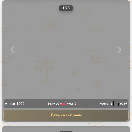
1
/
25
Апарт
1015
Этаж
10
Мест
6
Комнат
2
60
м²
Даты не выбраны