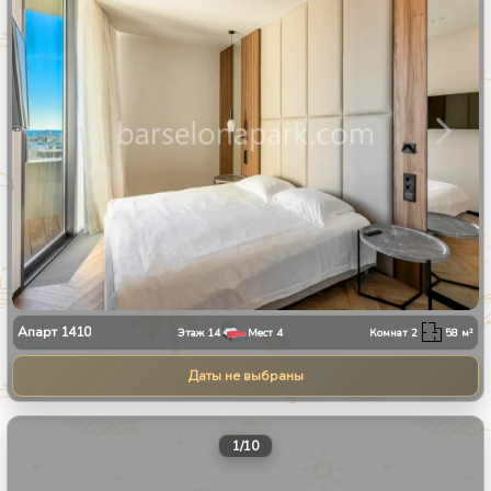
Апарт
1410
Этаж
14
Мест
4
Комнат
2
58
м²
Даты не выбраны
1
/
10