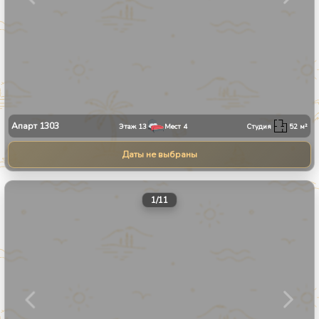
Апарт
1303
Этаж
13
Мест
4
Студия
52
м²
Даты не выбраны
1
/
11