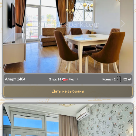
Апарт
1404
Этаж
14
Мест
4
Комнат
2
52
м²
Даты не выбраны
1
/
8