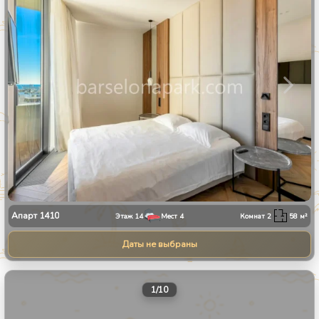
Апарт
1410
Этаж
14
Мест
4
Комнат
2
58
м²
Даты не выбраны
1
/
10