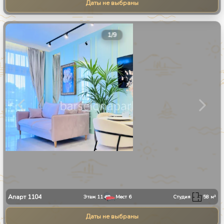
Даты не выбраны
1
/
9
Апарт
1104
Этаж
11
Мест
6
Студия
58
м²
Даты не выбраны