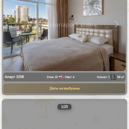
Апарт
1006
Этаж
10
Мест
4
Комнат
1
56
м²
Даты не выбраны
1
/
25