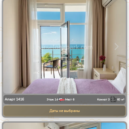
1
/
30
Апарт
1416
Этаж
14
Мест
6
Комнат
3
60
м²
Даты не выбраны