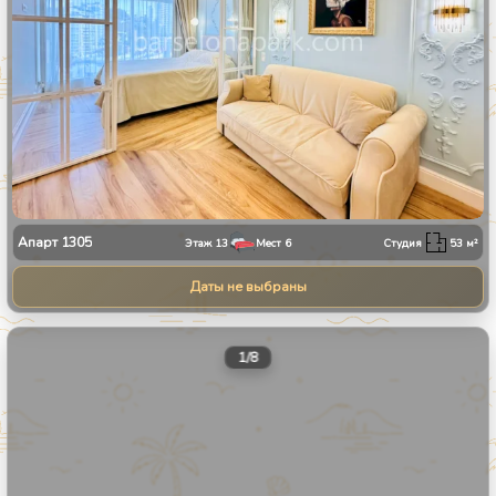
Апарт
1305
Этаж
13
Мест
6
Студия
53
м²
Даты не выбраны
1
/
8