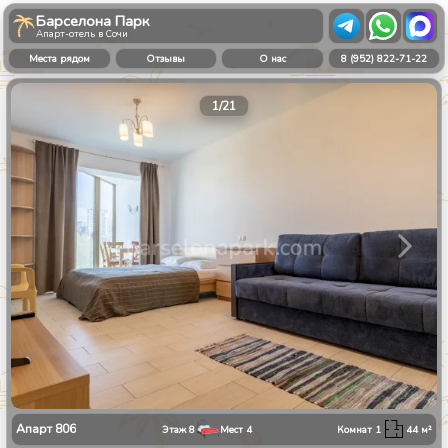
Барселона Парк
Апарт-отель в Сочи
Места рядом
Отзывы
О нас
8 (952) 822-71-22
1
/
21
Апарт
806
Этаж
8
Мест
4
Комнат
1
44
м²