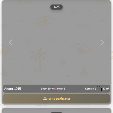
1
/
25
Апарт
1015
Этаж
10
Мест
6
Комнат
2
60
м²
Даты не выбраны