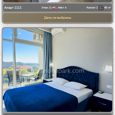
Апарт
1111
Этаж
11
Мест
4
Комнат
2
60
м²
Даты не выбраны
1
/
8