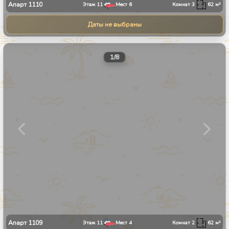
Апарт
1110
Этаж
11
Мест
6
Комнат
3
62
м²
Даты не выбраны
1
/
8
Апарт
1109
Этаж
11
Мест
4
Комнат
2
62
м²