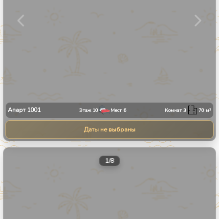
Апарт
1001
Этаж
10
Мест
6
Комнат
3
70
м²
Даты не выбраны
1
/
8