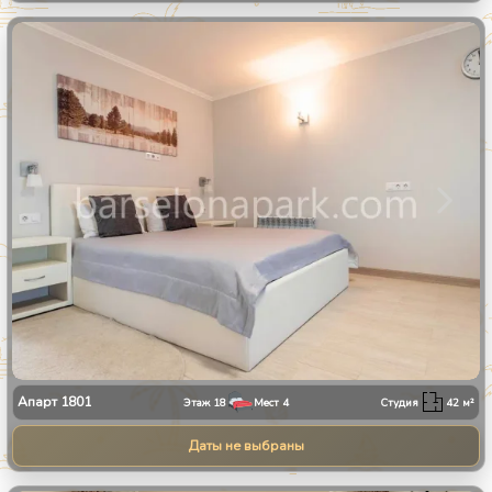
1
/
11
Апарт
1801
Этаж
18
Мест
4
Студия
42
м²
Даты не выбраны