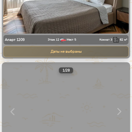
Апарт
1209
Этаж
12
Мест
5
Комнат
3
62
м²
Даты не выбраны
1
/
28