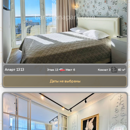
Апарт
1313
Этаж
13
Мест
6
Комнат
3
60
м²
Даты не выбраны
1
/
8