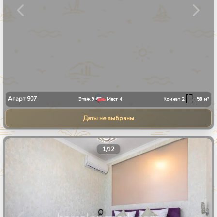
Апарт
907
Этаж
9
Мест
4
Комнат
2
58
м²
Даты не выбраны
1
/
12