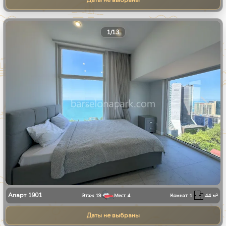
Даты не выбраны
1
/
13
Апарт
1901
Этаж
19
Мест
4
Комнат
1
44
м²
Даты не выбраны