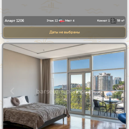
Апарт
1206
Этаж
12
Мест
4
Комнат
1
59
м²
Даты не выбраны
1
/
27