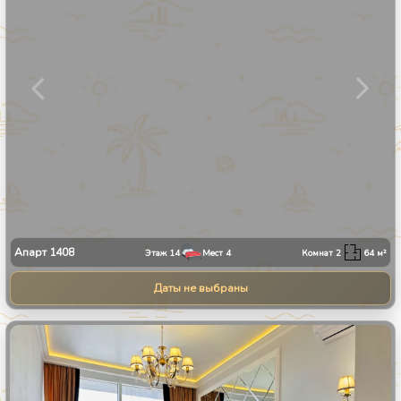
Апарт
1408
Этаж
14
Мест
4
Комнат
2
64
м²
Даты не выбраны
1
/
9