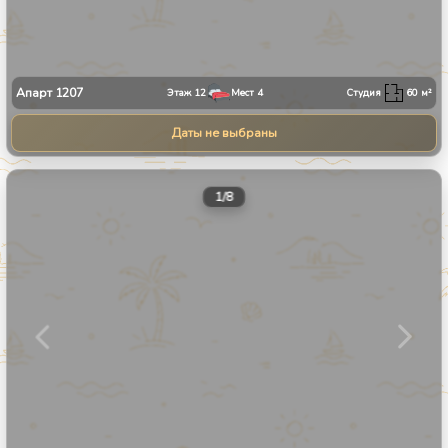
Апарт
1207
Этаж
12
Мест
4
Студия
60
м²
Даты не выбраны
1
/
8