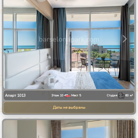
Апарт
1013
Этаж
10
Мест
5
Студия
60
м²
Даты не выбраны
1
/
23