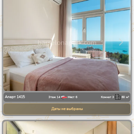
1
/
28
Апарт
1415
Этаж
14
Мест
6
Комнат
3
60
м²
Даты не выбраны
1
/
13