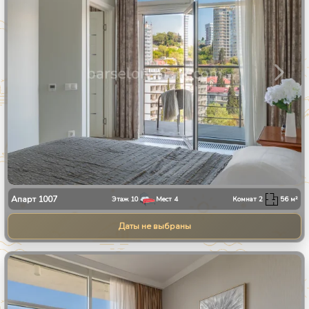
Апарт
1007
Этаж
10
Мест
4
Комнат
2
56
м²
Даты не выбраны
1
/
34