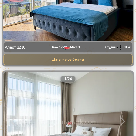
Апарт
1210
Этаж
12
Мест
3
Студия
58
м²
Даты не выбраны
1
/
24