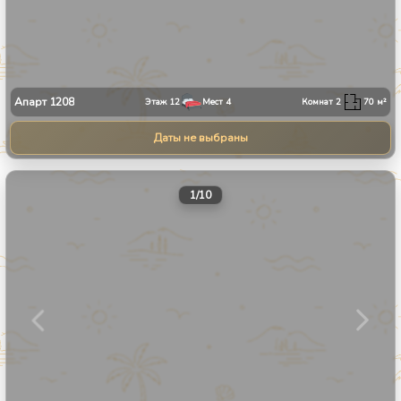
Апарт
1208
Этаж
12
Мест
4
Комнат
2
70
м²
Даты не выбраны
1
/
10