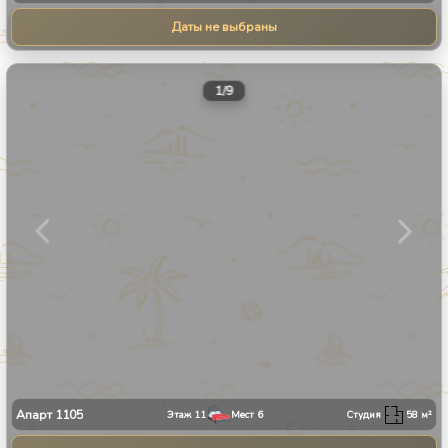
Даты не выбраны
1
/
9
Апарт
1105
Этаж
11
Мест
6
Студия
58
м²