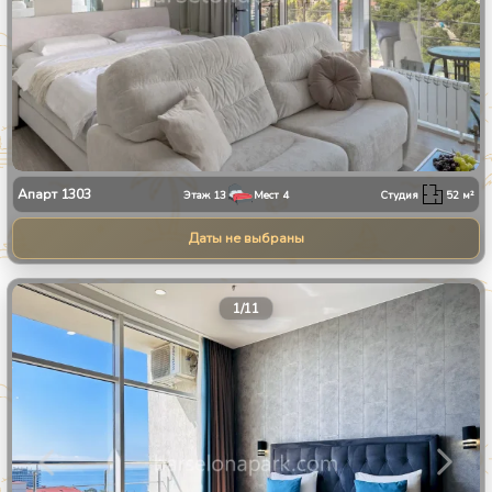
Апарт
1303
Этаж
13
Мест
4
Студия
52
м²
Даты не выбраны
1
/
11