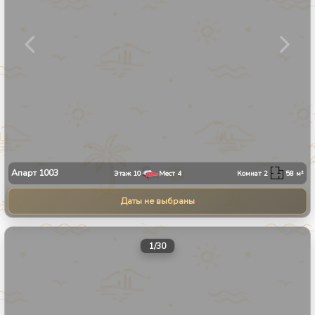
Апарт
1003
Этаж
10
Мест
4
Комнат
2
58
м²
Даты не выбраны
1
/
30