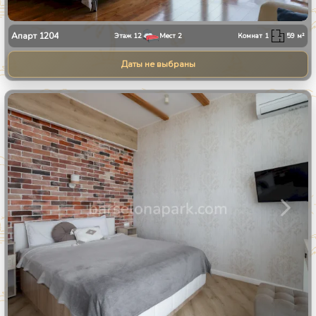
Апарт
1204
Этаж
12
Мест
2
Комнат
1
59
м²
Даты не выбраны
1
/
24