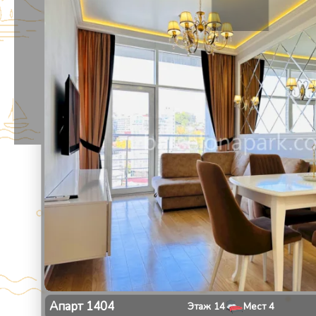
1
/
9
Апарт
1404
Этаж
14
Мест
4