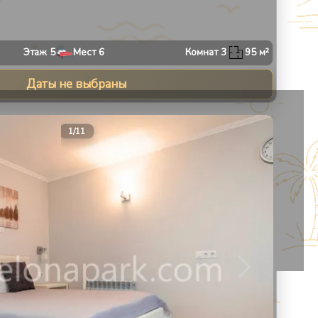
Этаж
5
Мест
6
Комнат
3
95
м²
Даты не выбраны
13
1
/
11