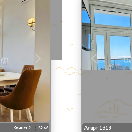
2
/
Апарт
1313
Комнат
2
52
м²