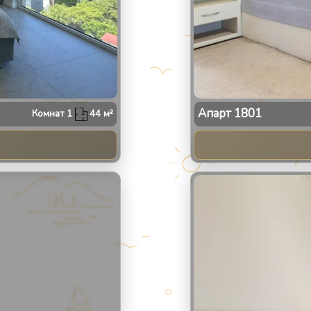
Апарт
1801
Комнат
1
44
м²
2
/