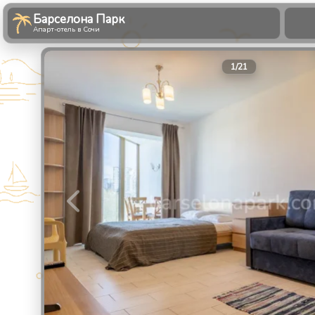
Барселона Парк
Апарт-отель в Сочи
1
/
21