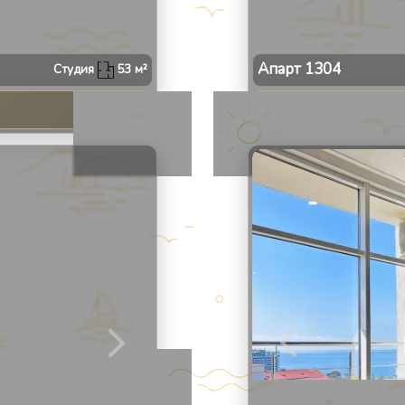
Апарт
1304
Студия
53
м²
2
/