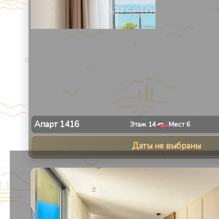
Апарт
1416
Этаж
14
Мест
6
Даты не выбраны
1
/
13