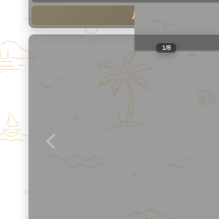
Даты не выбраны
1
/
8