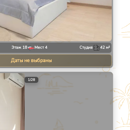
Этаж
18
Мест
4
Студия
42
м²
Даты не выбраны
30
1
/
28