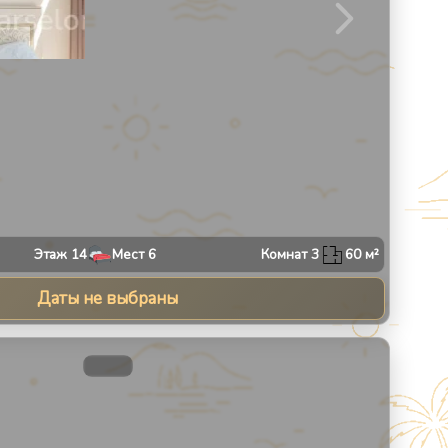
Этаж
14
Мест
6
Комнат
3
60
м²
Даты не выбраны
13
1
/
10