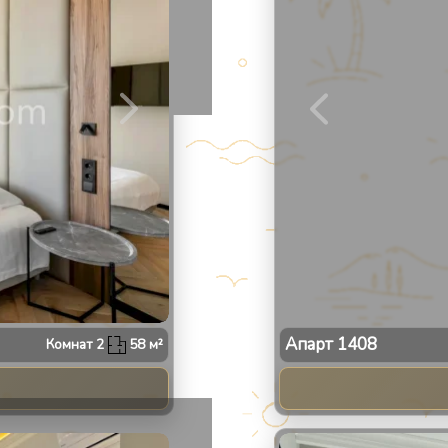
Апарт
1408
Комнат
2
58
м²