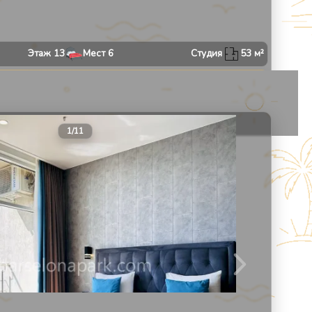
Этаж
13
Мест
6
Студия
53
м²
Даты не выбраны
30
1
/
11