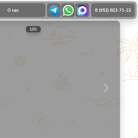
О нас
8 (952) 822-71-22
21
1
/
31