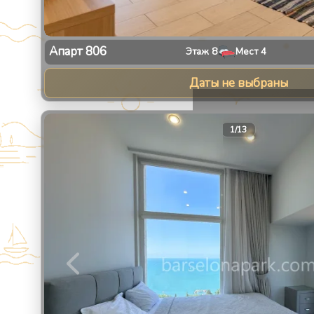
Апарт
806
Этаж
8
Мест
4
Даты не выбраны
1
/
13