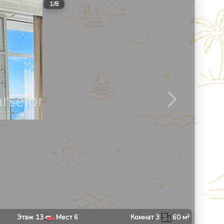
9
1
/
8
Этаж
13
Мест
6
Комнат
3
60
м²