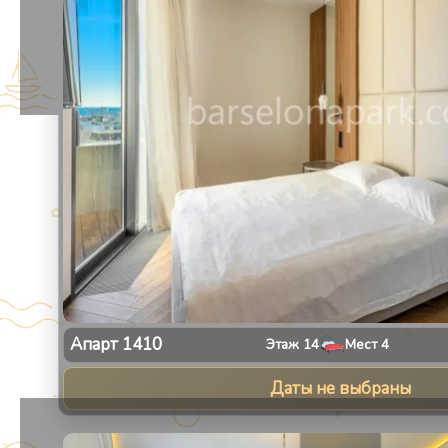
Апарт
1410
Этаж
14
Мест
4
Даты не выбраны