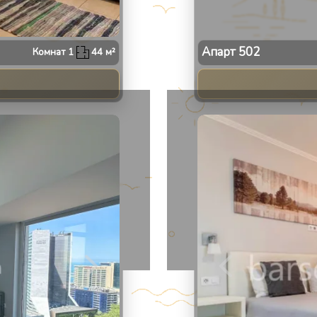
Апарт
502
Комнат
1
44
м²
2
/