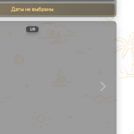
Даты не выбраны
8
1
/
8