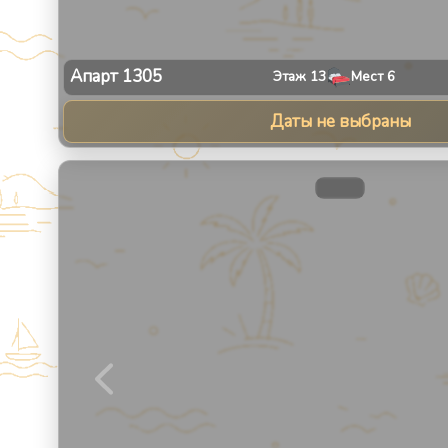
Апарт
1305
Этаж
13
Мест
6
Даты не выбраны
1
/
30