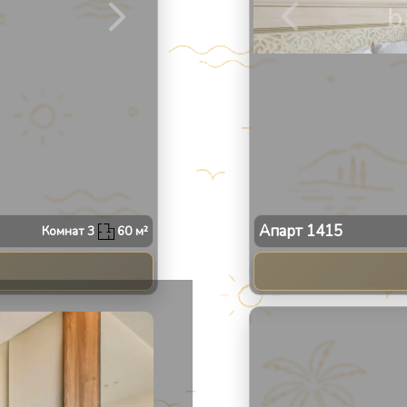
Апарт
1415
Комнат
3
60
м²
2
/