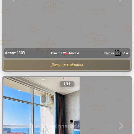
Апарт
1303
Этаж
13
Мест
4
Студия
52
м²
Даты не выбраны
1
/
11