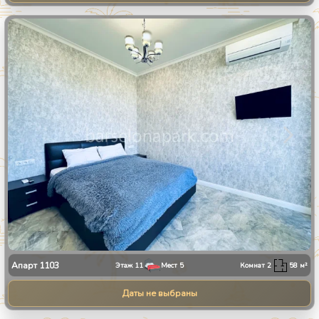
1
/
8
Апарт
1103
Этаж
11
Мест
5
Комнат
2
58
м²
Даты не выбраны