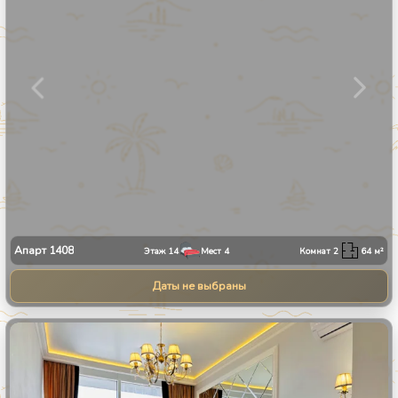
Апарт
1408
Этаж
14
Мест
4
Комнат
2
64
м²
Даты не выбраны
1
/
9