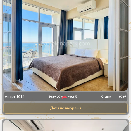
1
/
10
Апарт
1014
Этаж
10
Мест
5
Студия
60
м²
Даты не выбраны
1
/
34