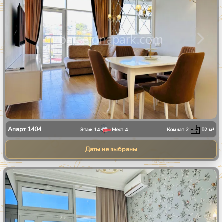
Апарт
1404
Этаж
14
Мест
4
Комнат
2
52
м²
Даты не выбраны
1
/
8