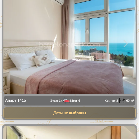
1
/
28
Апарт
1415
Этаж
14
Мест
6
Комнат
3
60
м²
Даты не выбраны
1
/
13