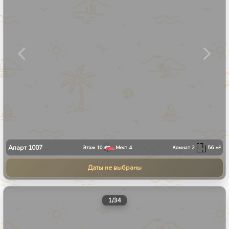
Апарт
1007
Этаж
10
Мест
4
Комнат
2
56
м²
Даты не выбраны
1
/
34