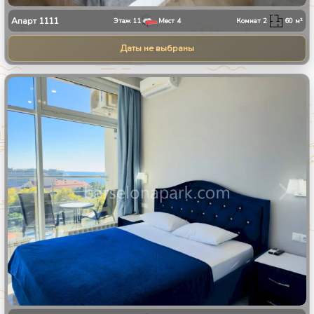
Апарт
1111
Этаж
11
Мест
4
Комнат
2
60
м²
Даты не выбраны
1
/
8