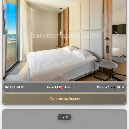
Апарт
1410
Этаж
14
Мест
4
Комнат
2
58
м²
Даты не выбраны
1
/
10