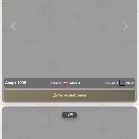
Апарт
1006
Этаж
10
Мест
4
Комнат
1
56
м²
Даты не выбраны
1
/
25