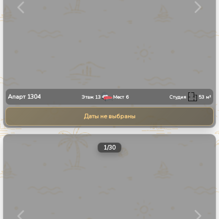
Апарт
1304
Этаж
13
Мест
6
Студия
53
м²
Даты не выбраны
1
/
30