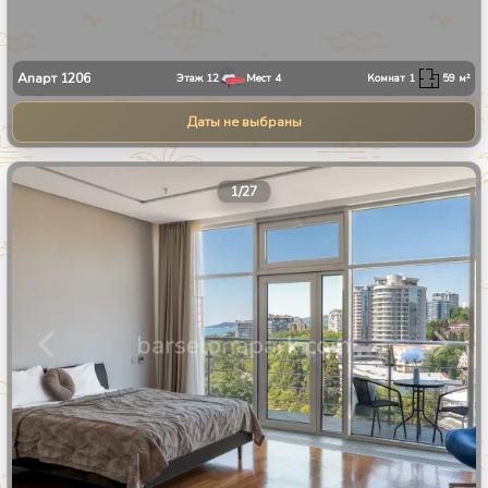
Апарт
1206
Этаж
12
Мест
4
Комнат
1
59
м²
Даты не выбраны
1
/
27