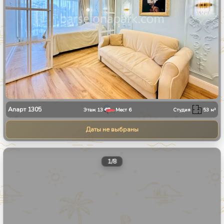
Апарт
1305
Этаж
13
Мест
6
Студия
53
м²
Даты не выбраны
1
/
8