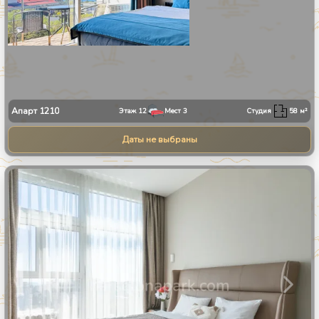
Апарт
1210
Этаж
12
Мест
3
Студия
58
м²
Даты не выбраны
1
/
24