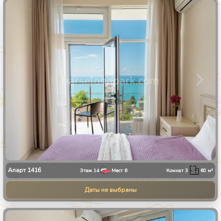
1
/
30
Апарт
1416
Этаж
14
Мест
6
Комнат
3
60
м²
Даты не выбраны