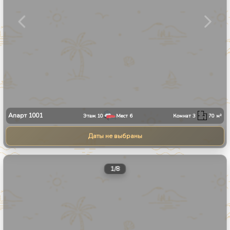
Апарт
1001
Этаж
10
Мест
6
Комнат
3
70
м²
Даты не выбраны
1
/
8