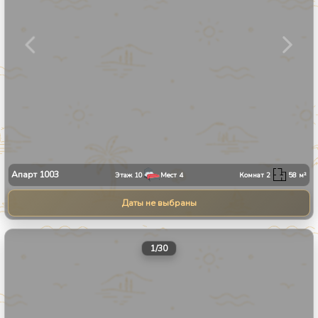
Апарт
1003
Этаж
10
Мест
4
Комнат
2
58
м²
Даты не выбраны
1
/
30