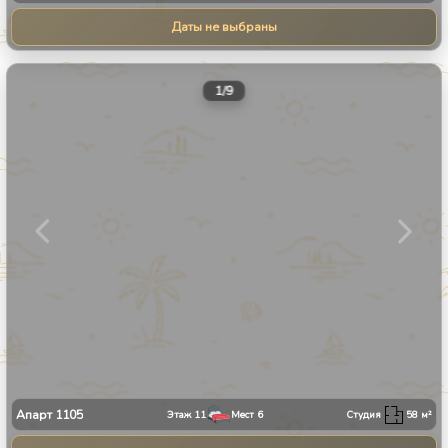
Даты не выбраны
1
/
9
Апарт
1105
Этаж
11
Мест
6
Студия
58
м²