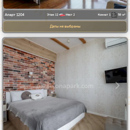
Апарт
1204
Этаж
12
Мест
2
Комнат
1
59
м²
Даты не выбраны
1
/
24