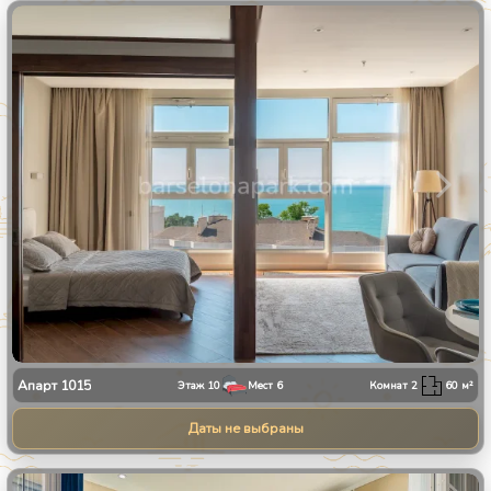
1
/
25
Апарт
1015
Этаж
10
Мест
6
Комнат
2
60
м²
Даты не выбраны