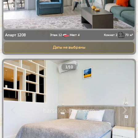
Апарт
1208
Этаж
12
Мест
4
Комнат
2
70
м²
Даты не выбраны
1
/
10