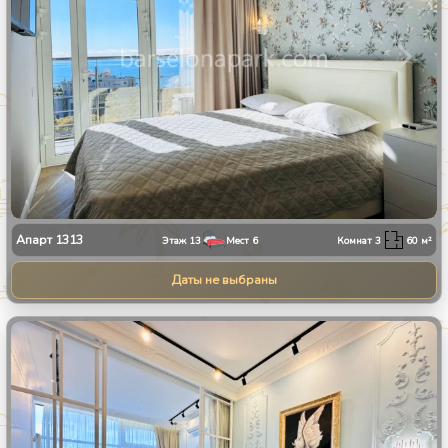
Апарт
1313
Этаж
13
Мест
6
Комнат
3
60
м²
Даты не выбраны
1
/
8