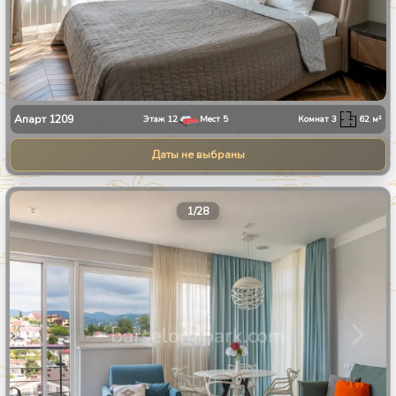
Апарт
1209
Этаж
12
Мест
5
Комнат
3
62
м²
Даты не выбраны
1
/
28