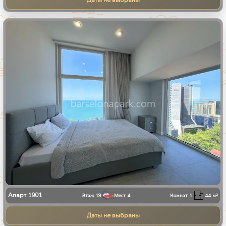
Даты не выбраны
1
/
13
Апарт
1901
Этаж
19
Мест
4
Комнат
1
44
м²
Даты не выбраны