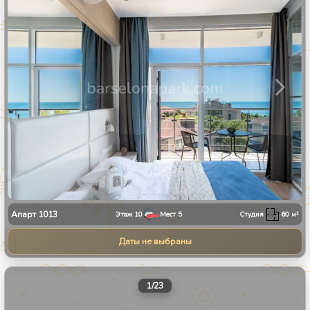
Апарт
1013
Этаж
10
Мест
5
Студия
60
м²
Даты не выбраны
1
/
23