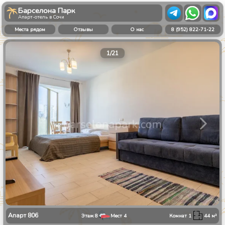
Барселона Парк
Апарт-отель в Сочи
Места рядом
Отзывы
О нас
8 (952) 822-71-22
1
/
21
Апарт
806
Этаж
8
Мест
4
Комнат
1
44
м²