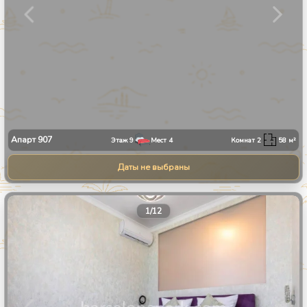
Апарт
907
Этаж
9
Мест
4
Комнат
2
58
м²
Даты не выбраны
1
/
12