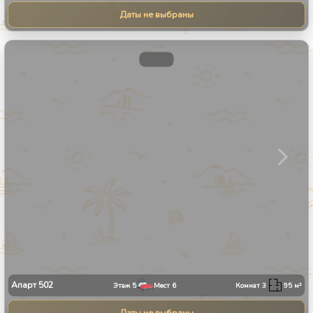
Даты не выбраны
1
/
31
Апарт
502
Этаж
5
Мест
6
Комнат
3
95
м²