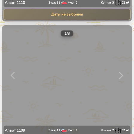
Апарт
1110
Этаж
11
Мест
6
Комнат
3
62
м²
Даты не выбраны
1
/
8
Апарт
1109
Этаж
11
Мест
4
Комнат
2
62
м²