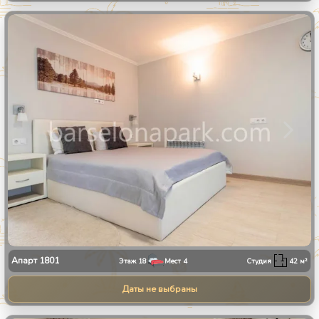
1
/
11
Апарт
1801
Этаж
18
Мест
4
Студия
42
м²
Даты не выбраны