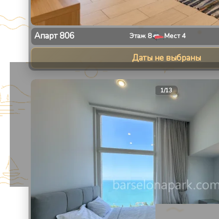
Апарт
806
Этаж
8
Мест
4
Даты не выбраны
1
/
13