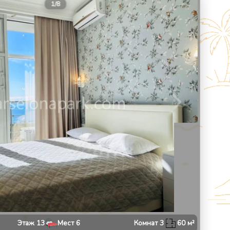
9
1
/
8
Этаж
13
Мест
6
Комнат
3
60
м²