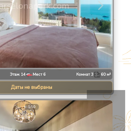
Этаж
14
Мест
6
Комнат
3
60
м²
Даты не выбраны
13
1
/
10