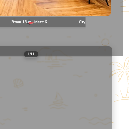
Этаж
13
Мест
6
Студия
53
м²
Даты не выбраны
30
1
/
11