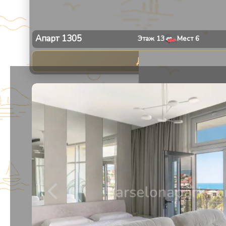
Апарт
1305
Этаж
13
Мест
6
Даты не выбраны
1
/
30