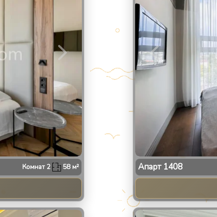
Апарт
1408
Комнат
2
58
м²