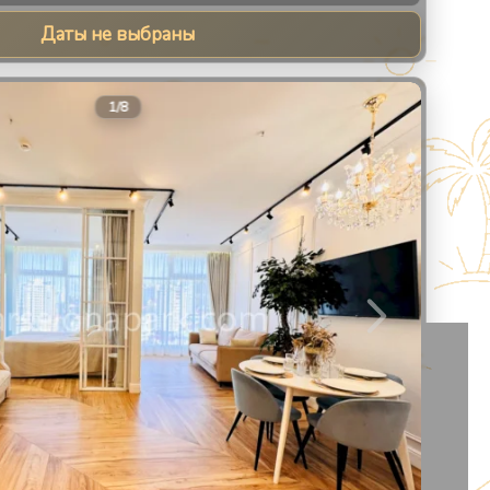
Даты не выбраны
8
1
/
8