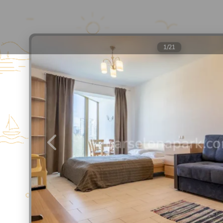
Барселона Парк
Апарт-отель в Сочи
1
/
21