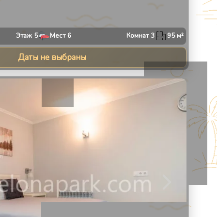
Этаж
5
Мест
6
Комнат
3
95
м²
Даты не выбраны
13
1
/
11