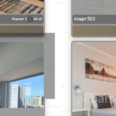
Апарт
502
Комнат
1
44
м²
2
/