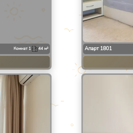
Апарт
1801
Комнат
1
44
м²
2
/