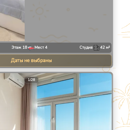
Этаж
18
Мест
4
Студия
42
м²
Даты не выбраны
30
1
/
28