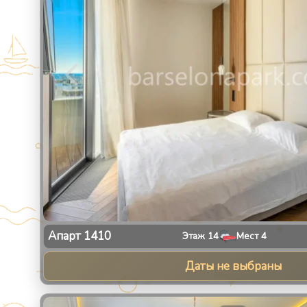
Апарт
1410
Этаж
14
Мест
4
Даты не выбраны