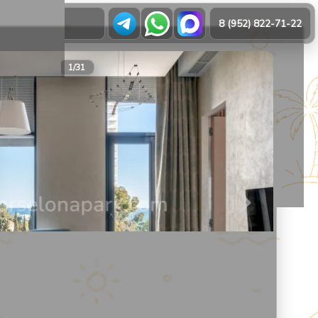
О нас
8 (952) 822-71-22
21
1
/
31