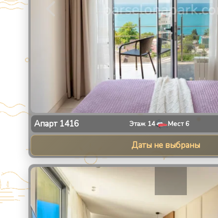
Апарт
1416
Этаж
14
Мест
6
Даты не выбраны
1
/
13