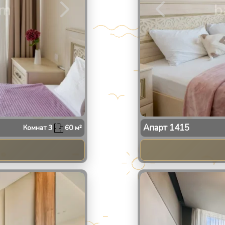
Апарт
1415
Комнат
3
60
м²
2
/