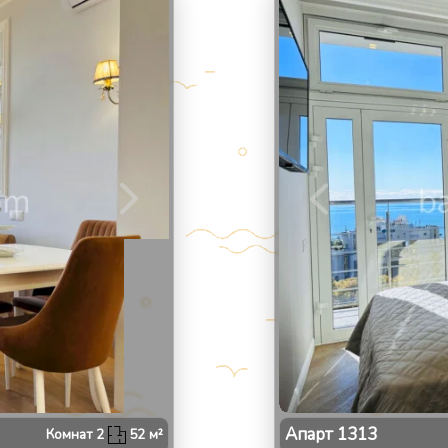
2
/
Апарт
1313
Комнат
2
52
м²