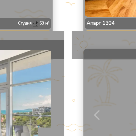
Апарт
1304
Студия
53
м²
2
/