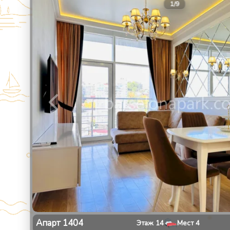
1
/
9
Апарт
1404
Этаж
14
Мест
4