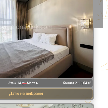
Этаж
14
Мест
4
Комнат
2
64
м²
Даты не выбраны