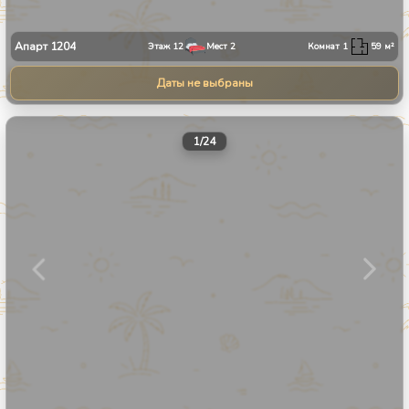
Апарт
1204
Этаж
12
Мест
2
Комнат
1
59
м²
Даты не выбраны
1
/
24