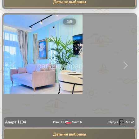
Даты не выбраны
1
/
9
Апарт
1104
Этаж
11
Мест
6
Студия
58
м²
Даты не выбраны