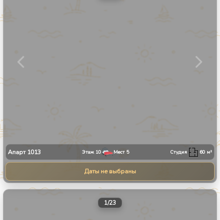
Апарт
1013
Этаж
10
Мест
5
Студия
60
м²
Даты не выбраны
1
/
23