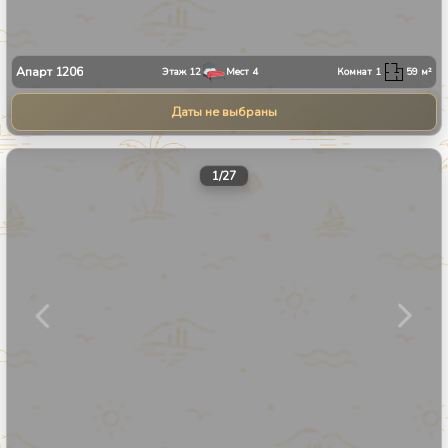
Апарт
1206
Этаж
12
Мест
4
Комнат
1
59
м²
Даты не выбраны
1
/
27