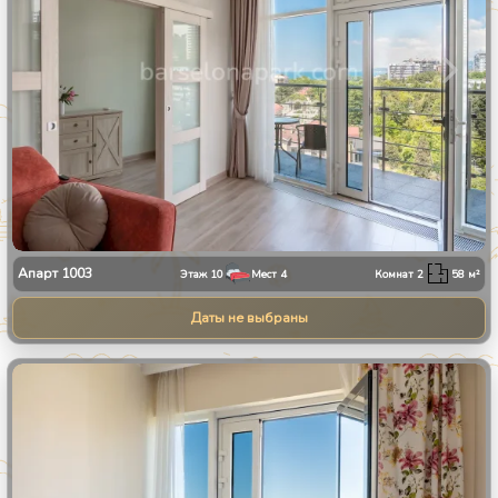
Апарт
1003
Этаж
10
Мест
4
Комнат
2
58
м²
Даты не выбраны
1
/
30