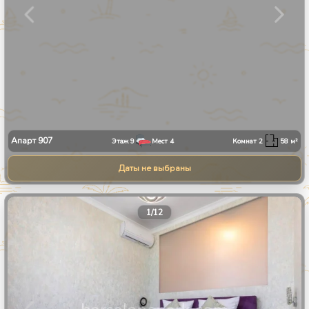
Апарт
907
Этаж
9
Мест
4
Комнат
2
58
м²
Даты не выбраны
1
/
12