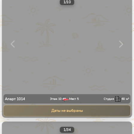
1
/
10
Апарт
1014
Этаж
10
Мест
5
Студия
60
м²
Даты не выбраны
1
/
34