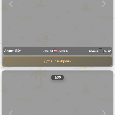
Апарт
1304
Этаж
13
Мест
6
Студия
53
м²
Даты не выбраны
1
/
30