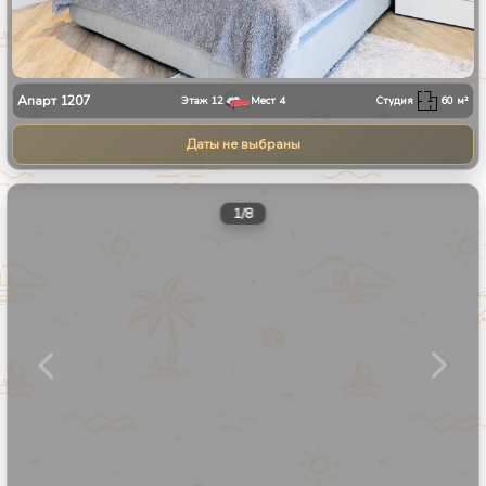
Апарт
1207
Этаж
12
Мест
4
Студия
60
м²
Даты не выбраны
1
/
8