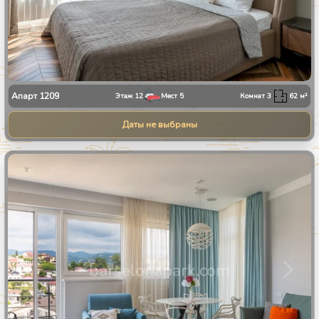
Апарт
1209
Этаж
12
Мест
5
Комнат
3
62
м²
Даты не выбраны
1
/
28