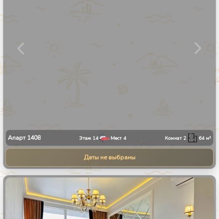
Апарт
1408
Этаж
14
Мест
4
Комнат
2
64
м²
Даты не выбраны
1
/
9