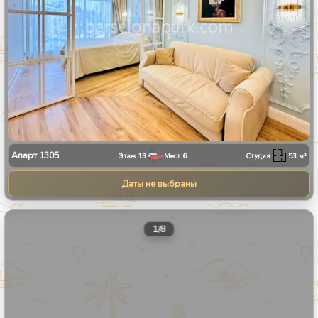
Апарт
1305
Этаж
13
Мест
6
Студия
53
м²
Даты не выбраны
1
/
8