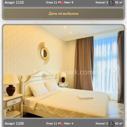
Апарт
1110
Этаж
11
Мест
6
Комнат
3
62
м²
Даты не выбраны
1
/
8
Апарт
1109
Этаж
11
Мест
4
Комнат
2
62
м²