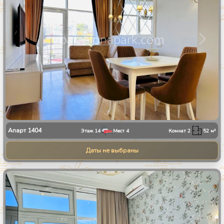
Апарт
1404
Этаж
14
Мест
4
Комнат
2
52
м²
Даты не выбраны
1
/
8