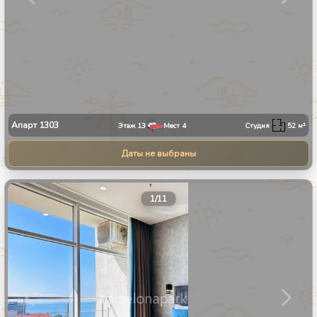
Апарт
1303
Этаж
13
Мест
4
Студия
52
м²
Даты не выбраны
1
/
11