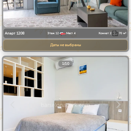
Апарт
1208
Этаж
12
Мест
4
Комнат
2
70
м²
Даты не выбраны
1
/
10