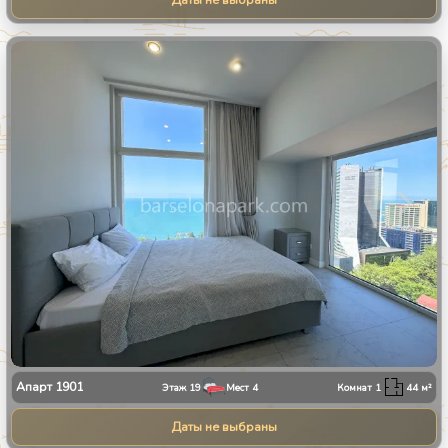
Даты не выбраны
1
/
13
Апарт
1901
Этаж
19
Мест
4
Комнат
1
44
м²
Даты не выбраны