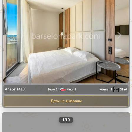
Апарт
1410
Этаж
14
Мест
4
Комнат
2
58
м²
Даты не выбраны
1
/
10