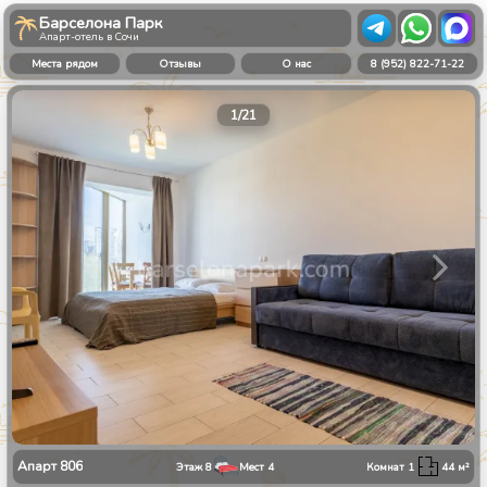
Барселона Парк
Апарт-отель в Сочи
Места рядом
Отзывы
О нас
8 (952) 822-71-22
1
/
21
Апарт
806
Этаж
8
Мест
4
Комнат
1
44
м²