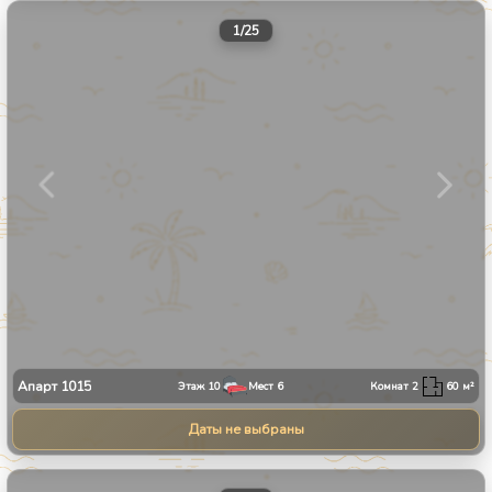
1
/
25
Апарт
1015
Этаж
10
Мест
6
Комнат
2
60
м²
Даты не выбраны