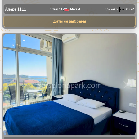
Апарт
1111
Этаж
11
Мест
4
Комнат
2
60
м²
Даты не выбраны
1
/
8