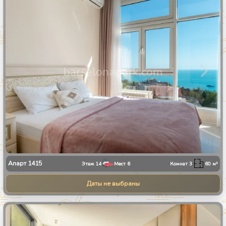
1
/
28
Апарт
1415
Этаж
14
Мест
6
Комнат
3
60
м²
Даты не выбраны
1
/
13