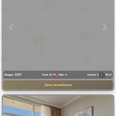
Апарт
1007
Этаж
10
Мест
4
Комнат
2
56
м²
Даты не выбраны
1
/
34