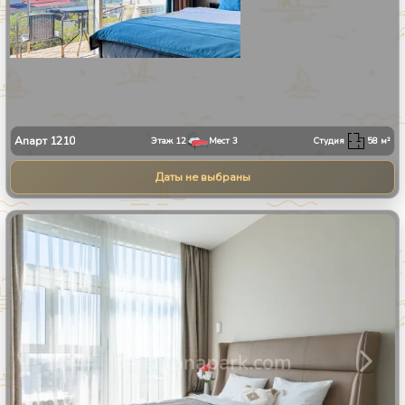
Апарт
1210
Этаж
12
Мест
3
Студия
58
м²
Даты не выбраны
1
/
24