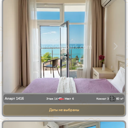
1
/
30
Апарт
1416
Этаж
14
Мест
6
Комнат
3
60
м²
Даты не выбраны