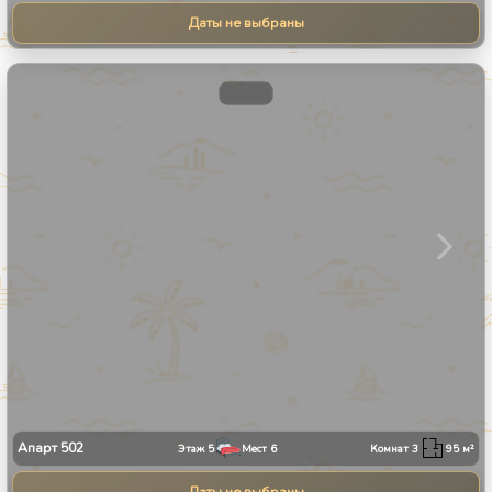
Даты не выбраны
1
/
31
Апарт
502
Этаж
5
Мест
6
Комнат
3
95
м²