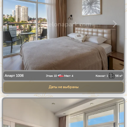
Апарт
1006
Этаж
10
Мест
4
Комнат
1
56
м²
Даты не выбраны
1
/
25