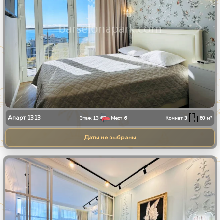
Апарт
1313
Этаж
13
Мест
6
Комнат
3
60
м²
Даты не выбраны
1
/
8