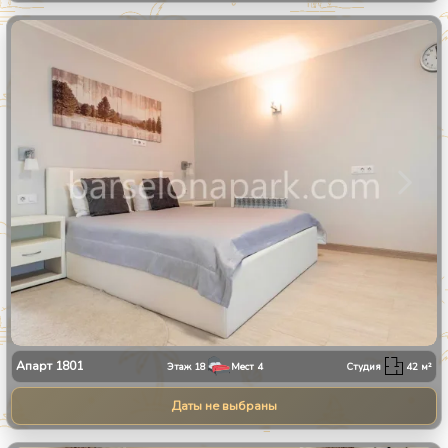
1
/
11
Апарт
1801
Этаж
18
Мест
4
Студия
42
м²
Даты не выбраны