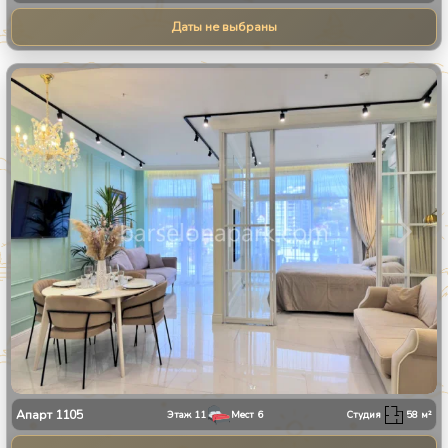
Даты не выбраны
1
/
9
Апарт
1105
Этаж
11
Мест
6
Студия
58
м²