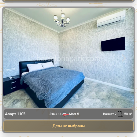
1
/
8
Апарт
1103
Этаж
11
Мест
5
Комнат
2
58
м²
Даты не выбраны