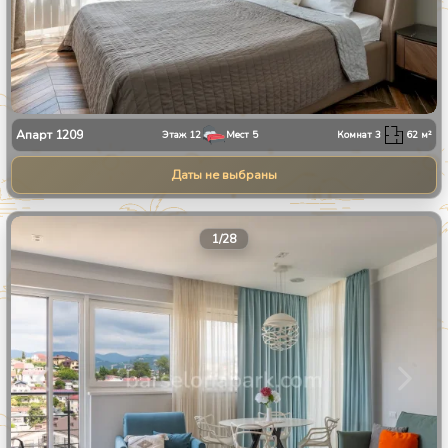
Апарт
1209
Этаж
12
Мест
5
Комнат
3
62
м²
Даты не выбраны
1
/
28