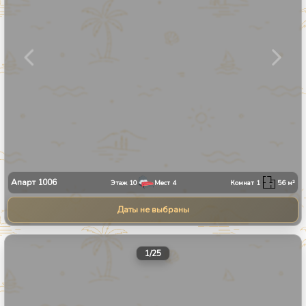
Апарт
1006
Этаж
10
Мест
4
Комнат
1
56
м²
Даты не выбраны
1
/
25