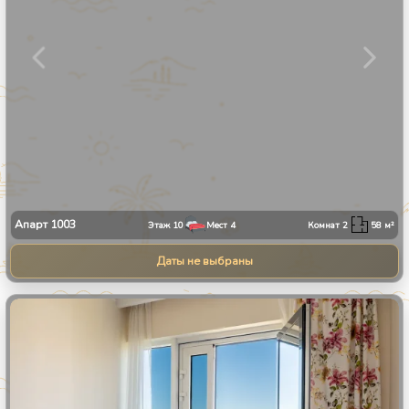
Апарт
1003
Этаж
10
Мест
4
Комнат
2
58
м²
Даты не выбраны
1
/
30