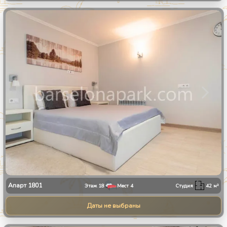
1
/
11
Апарт
1801
Этаж
18
Мест
4
Студия
42
м²
Даты не выбраны