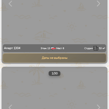
Апарт
1304
Этаж
13
Мест
6
Студия
53
м²
Даты не выбраны
1
/
30