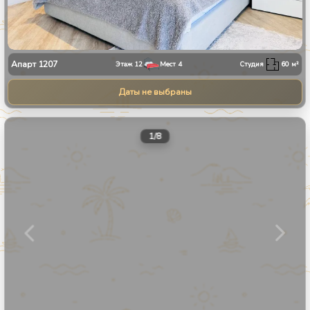
Апарт
1207
Этаж
12
Мест
4
Студия
60
м²
Даты не выбраны
1
/
8