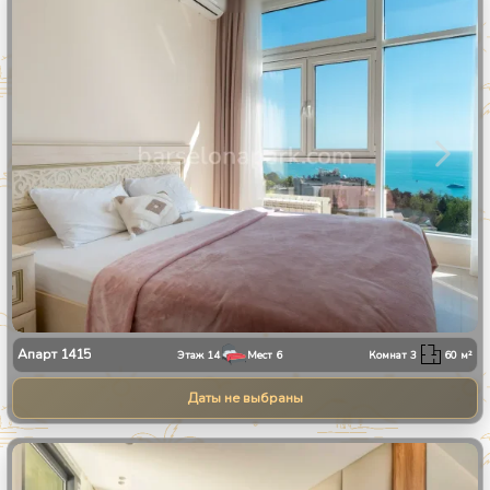
1
/
28
Апарт
1415
Этаж
14
Мест
6
Комнат
3
60
м²
Даты не выбраны
1
/
13