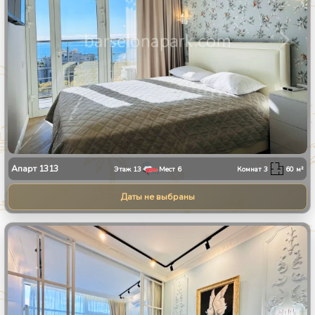
Апарт
1313
Этаж
13
Мест
6
Комнат
3
60
м²
Даты не выбраны
1
/
8