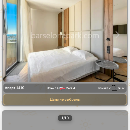
Апарт
1410
Этаж
14
Мест
4
Комнат
2
58
м²
Даты не выбраны
1
/
10