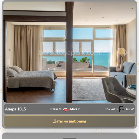
1
/
25
Апарт
1015
Этаж
10
Мест
6
Комнат
2
60
м²
Даты не выбраны