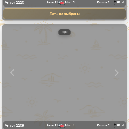
Апарт
1110
Этаж
11
Мест
6
Комнат
3
62
м²
Даты не выбраны
1
/
8
Апарт
1109
Этаж
11
Мест
4
Комнат
2
62
м²