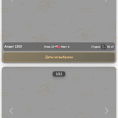
Апарт
1303
Этаж
13
Мест
4
Студия
52
м²
Даты не выбраны
1
/
11