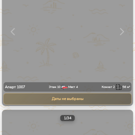
Апарт
1007
Этаж
10
Мест
4
Комнат
2
56
м²
Даты не выбраны
1
/
34