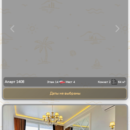
Апарт
1408
Этаж
14
Мест
4
Комнат
2
64
м²
Даты не выбраны
1
/
9