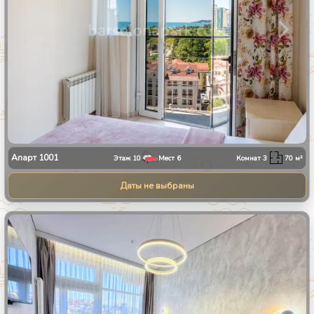
Апарт
1001
Этаж
10
Мест
6
Комнат
3
70
м²
Даты не выбраны
1
/
8