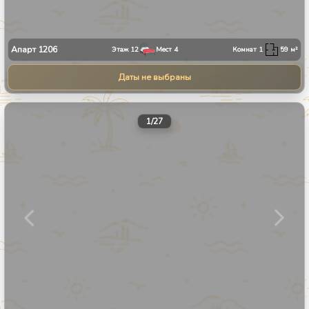
Апарт
1206
Этаж
12
Мест
4
Комнат
1
59
м²
Даты не выбраны
1
/
27