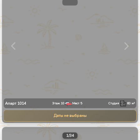
1
/
10
Апарт
1014
Этаж
10
Мест
5
Студия
60
м²
Даты не выбраны
1
/
34