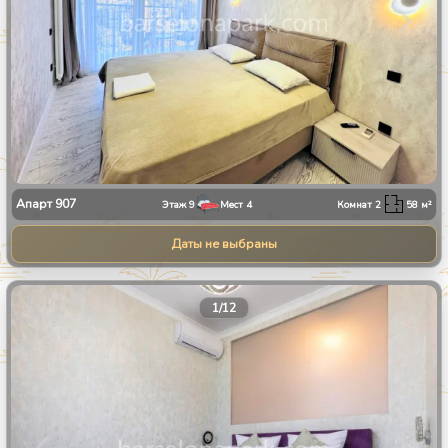
Апарт
907
Этаж
9
Мест
4
Комнат
2
58
м²
Даты не выбраны
1
/
12