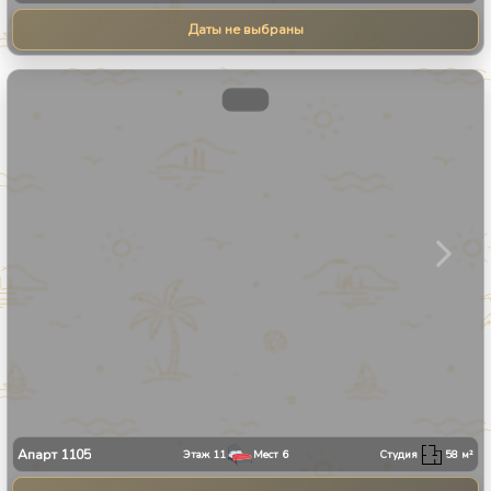
Даты не выбраны
1
/
9
Апарт
1105
Этаж
11
Мест
6
Студия
58
м²