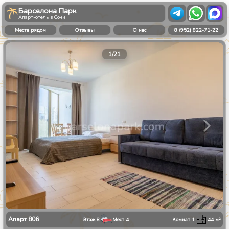
Барселона Парк
Апарт-отель в Сочи
Места рядом
Отзывы
О нас
8 (952) 822-71-22
1
/
21
Апарт
806
Этаж
8
Мест
4
Комнат
1
44
м²