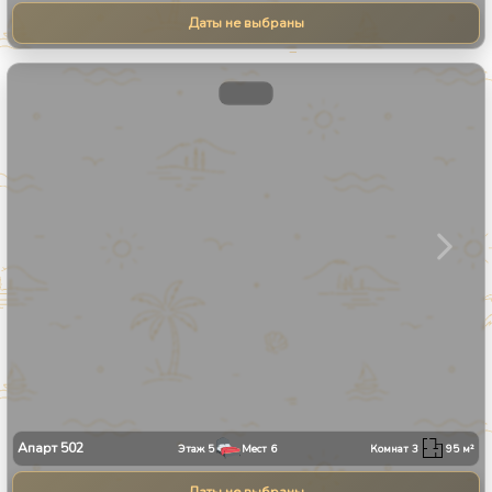
Даты не выбраны
1
/
31
Апарт
502
Этаж
5
Мест
6
Комнат
3
95
м²