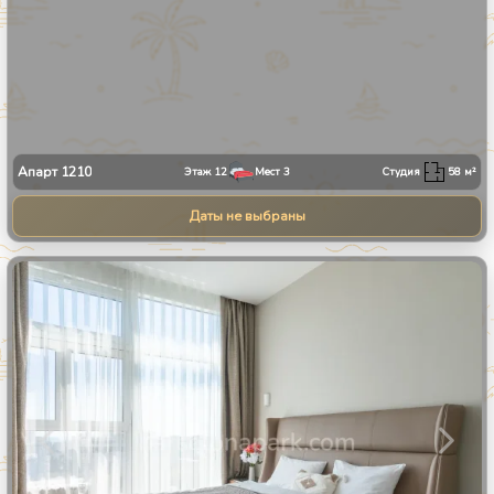
Апарт
1210
Этаж
12
Мест
3
Студия
58
м²
Даты не выбраны
1
/
24