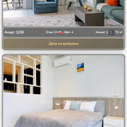
Апарт
1208
Этаж
12
Мест
4
Комнат
2
70
м²
Даты не выбраны
1
/
10