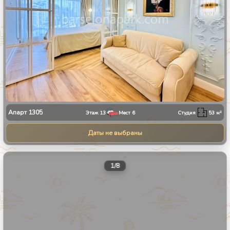
Апарт
1305
Этаж
13
Мест
6
Студия
53
м²
Даты не выбраны
1
/
8