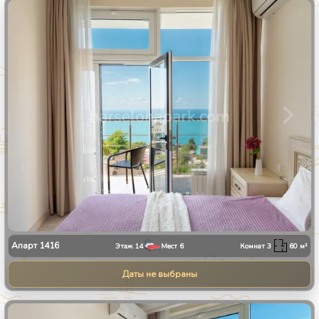
1
/
30
Апарт
1416
Этаж
14
Мест
6
Комнат
3
60
м²
Даты не выбраны