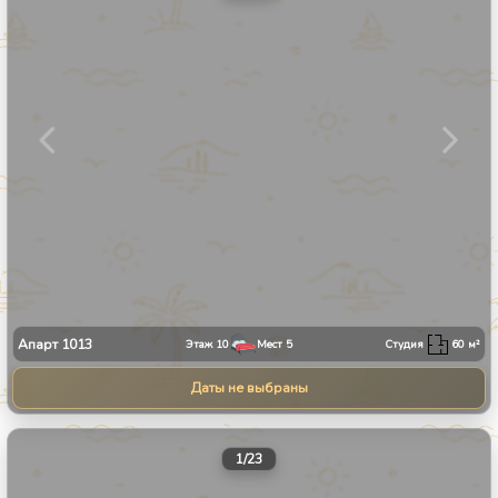
Апарт
1013
Этаж
10
Мест
5
Студия
60
м²
Даты не выбраны
1
/
23