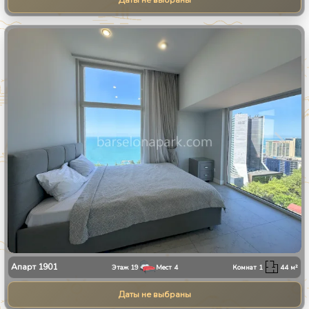
Даты не выбраны
1
/
13
Апарт
1901
Этаж
19
Мест
4
Комнат
1
44
м²
Даты не выбраны