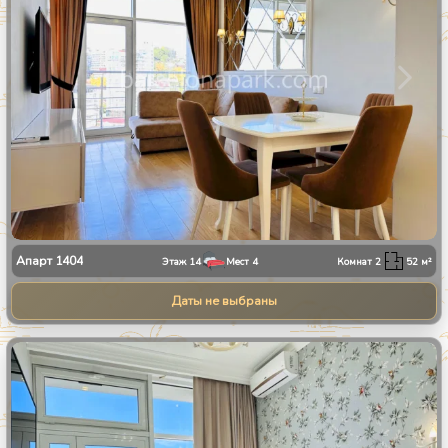
Апарт
1404
Этаж
14
Мест
4
Комнат
2
52
м²
Даты не выбраны
1
/
8