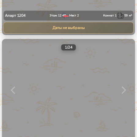
Апарт
1204
Этаж
12
Мест
2
Комнат
1
59
м²
Даты не выбраны
1
/
24