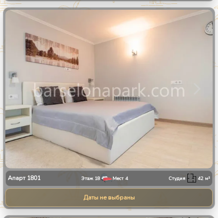
1
/
11
Апарт
1801
Этаж
18
Мест
4
Студия
42
м²
Даты не выбраны