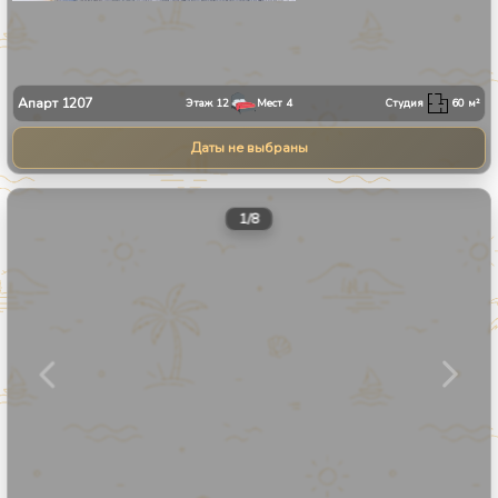
Апарт
1207
Этаж
12
Мест
4
Студия
60
м²
Даты не выбраны
1
/
8