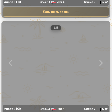
Апарт
1110
Этаж
11
Мест
6
Комнат
3
62
м²
Даты не выбраны
1
/
8
Апарт
1109
Этаж
11
Мест
4
Комнат
2
62
м²