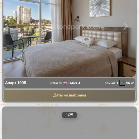
Апарт
1006
Этаж
10
Мест
4
Комнат
1
56
м²
Даты не выбраны
1
/
25