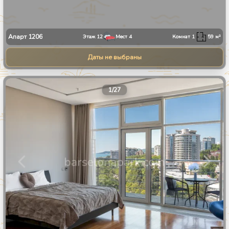
Апарт
1206
Этаж
12
Мест
4
Комнат
1
59
м²
Даты не выбраны
1
/
27