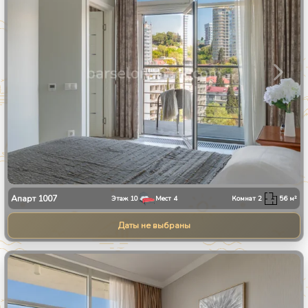
Апарт
1007
Этаж
10
Мест
4
Комнат
2
56
м²
Даты не выбраны
1
/
34