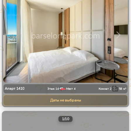
Апарт
1410
Этаж
14
Мест
4
Комнат
2
58
м²
Даты не выбраны
1
/
10