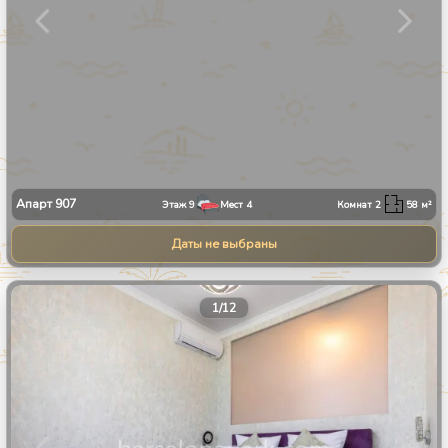
Апарт
907
Этаж
9
Мест
4
Комнат
2
58
м²
Даты не выбраны
1
/
12