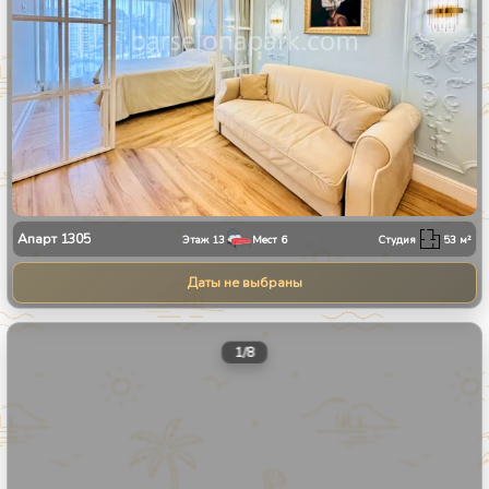
Апарт
1305
Этаж
13
Мест
6
Студия
53
м²
Даты не выбраны
1
/
8