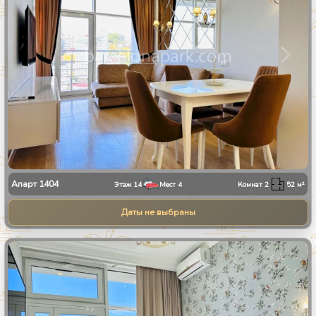
Апарт
1404
Этаж
14
Мест
4
Комнат
2
52
м²
Даты не выбраны
1
/
8