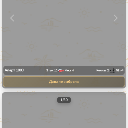
Апарт
1003
Этаж
10
Мест
4
Комнат
2
58
м²
Даты не выбраны
1
/
30