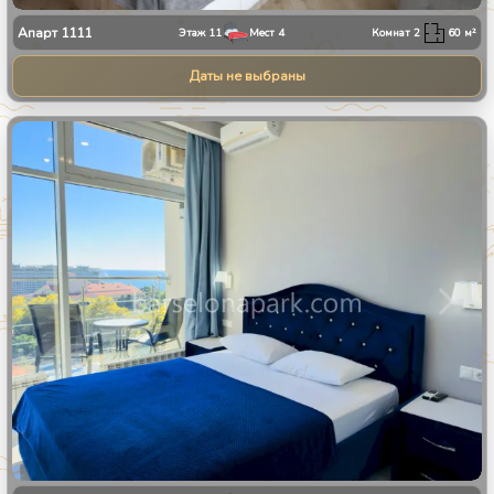
Апарт
1111
Этаж
11
Мест
4
Комнат
2
60
м²
Даты не выбраны
1
/
8