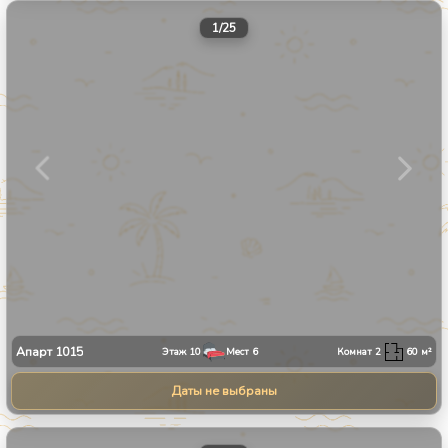
1
/
25
Апарт
1015
Этаж
10
Мест
6
Комнат
2
60
м²
Даты не выбраны