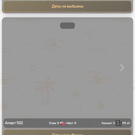
Даты не выбраны
1
/
31
Апарт
502
Этаж
5
Мест
6
Комнат
3
95
м²