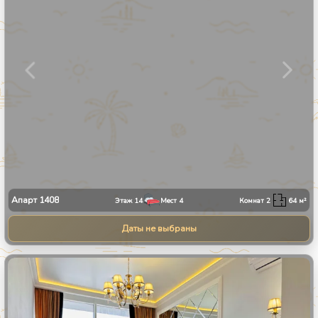
Апарт
1408
Этаж
14
Мест
4
Комнат
2
64
м²
Даты не выбраны
1
/
9