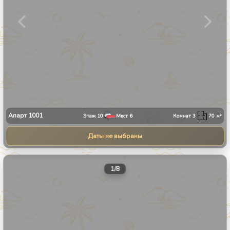
Апарт
1001
Этаж
10
Мест
6
Комнат
3
70
м²
Даты не выбраны
1
/
8