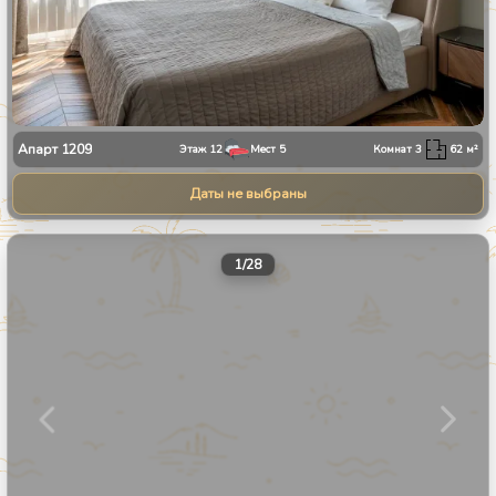
Апарт
1209
Этаж
12
Мест
5
Комнат
3
62
м²
Даты не выбраны
1
/
28