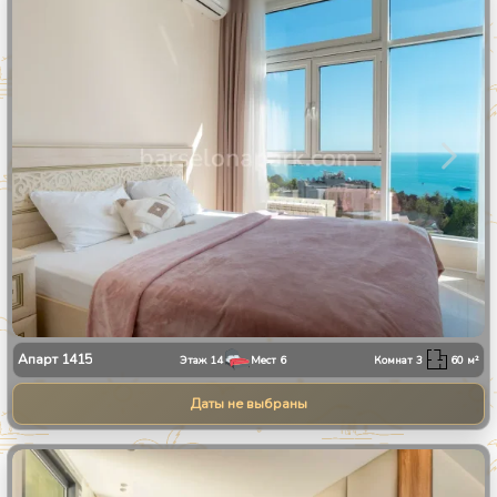
1
/
28
Апарт
1415
Этаж
14
Мест
6
Комнат
3
60
м²
Даты не выбраны
1
/
13