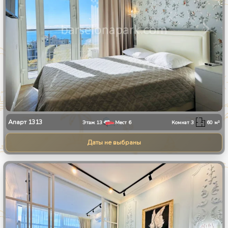
Апарт
1313
Этаж
13
Мест
6
Комнат
3
60
м²
Даты не выбраны
1
/
8