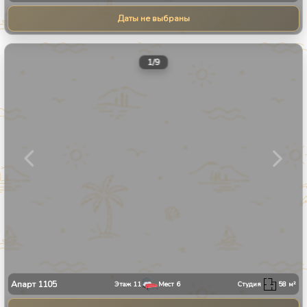
Даты не выбраны
1
/
9
Апарт
1105
Этаж
11
Мест
6
Студия
58
м²