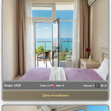
1
/
30
Апарт
1416
Этаж
14
Мест
6
Комнат
3
60
м²
Даты не выбраны