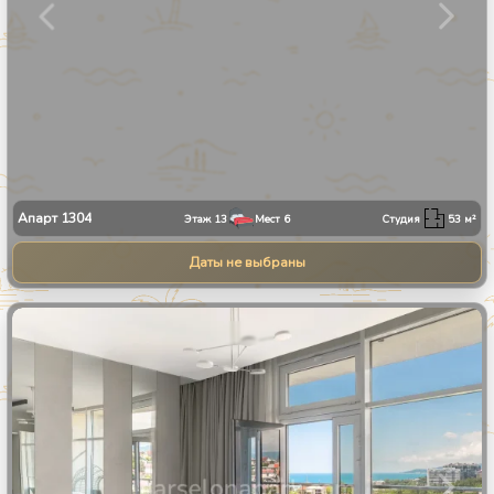
Апарт
1304
Этаж
13
Мест
6
Студия
53
м²
Даты не выбраны
1
/
30