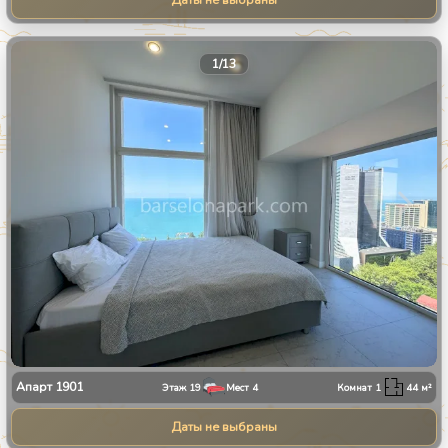
Даты не выбраны
1
/
13
Апарт
1901
Этаж
19
Мест
4
Комнат
1
44
м²
Даты не выбраны