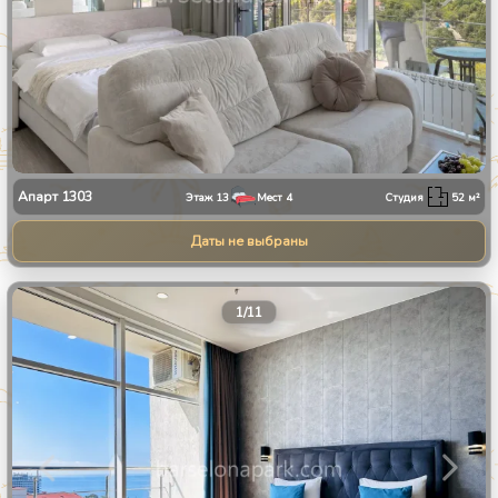
Апарт
1303
Этаж
13
Мест
4
Студия
52
м²
Даты не выбраны
1
/
11