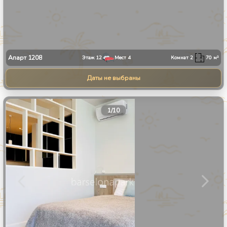
Апарт
1208
Этаж
12
Мест
4
Комнат
2
70
м²
Даты не выбраны
1
/
10