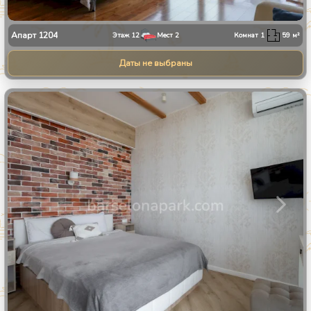
Апарт
1204
Этаж
12
Мест
2
Комнат
1
59
м²
Даты не выбраны
1
/
24