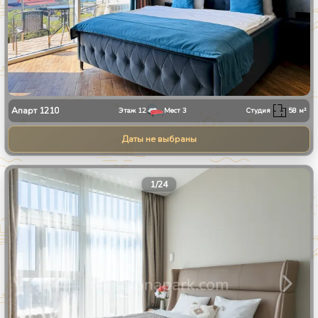
Апарт
1210
Этаж
12
Мест
3
Студия
58
м²
Даты не выбраны
1
/
24