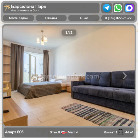
Барселона Парк
Апарт-отель в Сочи
Места рядом
Отзывы
О нас
8 (952) 822-71-22
1
/
21
Апарт
806
Этаж
8
Мест
4
Комнат
1
44
м²