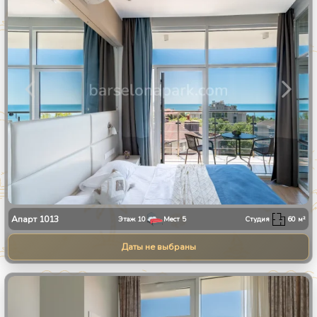
Апарт
1013
Этаж
10
Мест
5
Студия
60
м²
Даты не выбраны
1
/
23