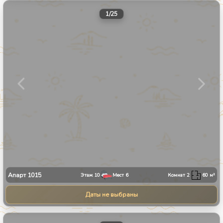
1
/
25
Апарт
1015
Этаж
10
Мест
6
Комнат
2
60
м²
Даты не выбраны