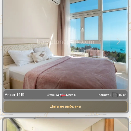
1
/
28
Апарт
1415
Этаж
14
Мест
6
Комнат
3
60
м²
Даты не выбраны
1
/
13