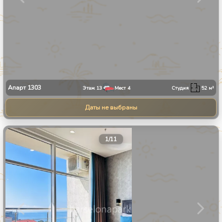
Апарт
1303
Этаж
13
Мест
4
Студия
52
м²
Даты не выбраны
1
/
11