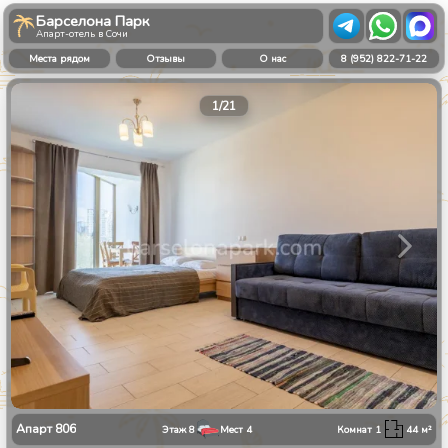
Барселона Парк
Апарт-отель в Сочи
Места рядом
Отзывы
О нас
8 (952) 822-71-22
1
/
21
Апарт
806
Этаж
8
Мест
4
Комнат
1
44
м²