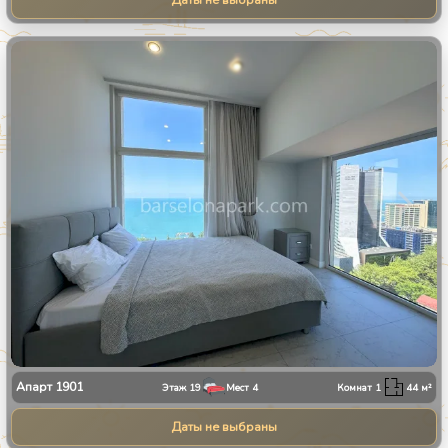
Даты не выбраны
1
/
13
Апарт
1901
Этаж
19
Мест
4
Комнат
1
44
м²
Даты не выбраны