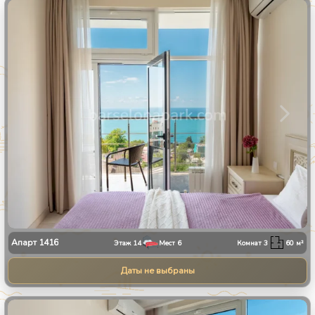
1
/
30
Апарт
1416
Этаж
14
Мест
6
Комнат
3
60
м²
Даты не выбраны