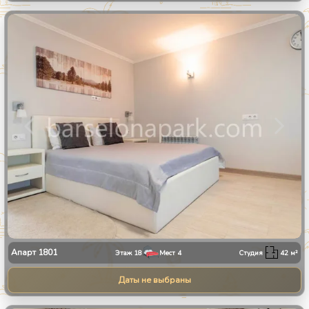
1
/
11
Апарт
1801
Этаж
18
Мест
4
Студия
42
м²
Даты не выбраны