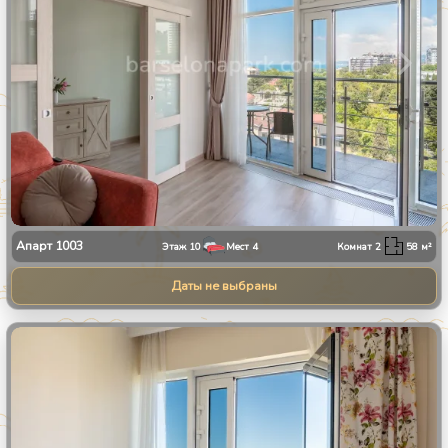
Апарт
1003
Этаж
10
Мест
4
Комнат
2
58
м²
Даты не выбраны
1
/
30