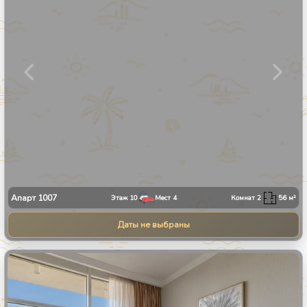
Апарт
1007
Этаж
10
Мест
4
Комнат
2
56
м²
Даты не выбраны
1
/
34