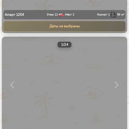
Апарт
1204
Этаж
12
Мест
2
Комнат
1
59
м²
Даты не выбраны
1
/
24