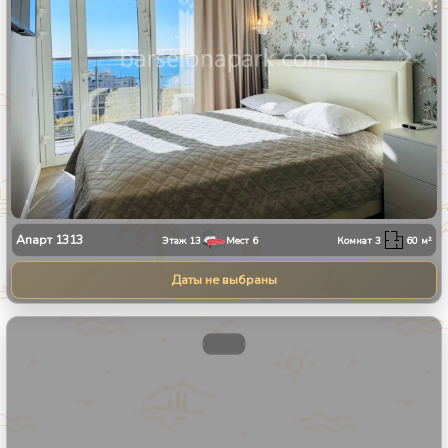
Апарт
1313
Этаж
13
Мест
6
Комнат
3
60
м²
Даты не выбраны
1
/
8