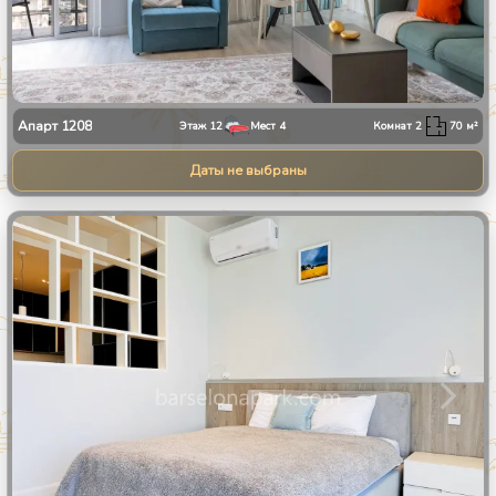
Апарт
1208
Этаж
12
Мест
4
Комнат
2
70
м²
Даты не выбраны
1
/
10