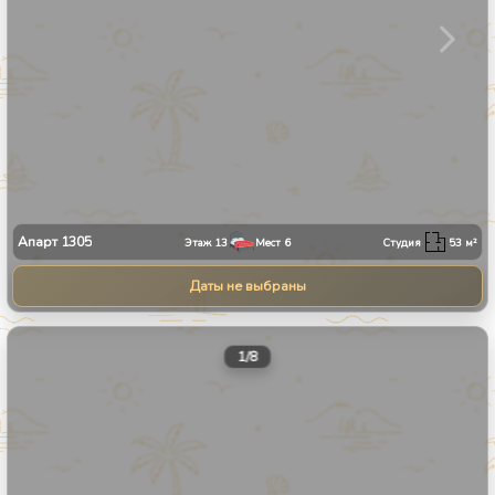
Апарт
1305
Этаж
13
Мест
6
Студия
53
м²
Даты не выбраны
1
/
8