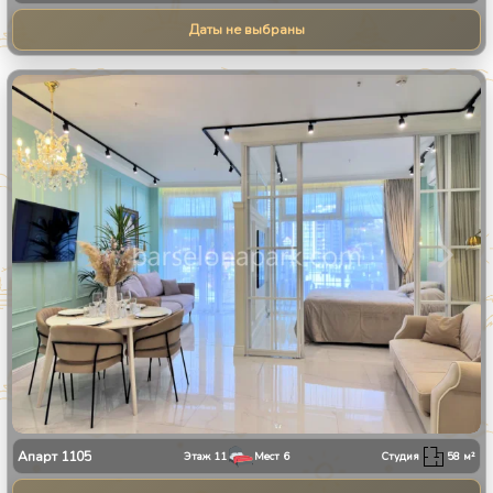
Даты не выбраны
1
/
9
Апарт
1105
Этаж
11
Мест
6
Студия
58
м²