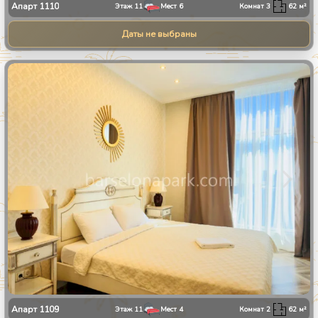
Апарт
1110
Этаж
11
Мест
6
Комнат
3
62
м²
Даты не выбраны
1
/
8
Апарт
1109
Этаж
11
Мест
4
Комнат
2
62
м²