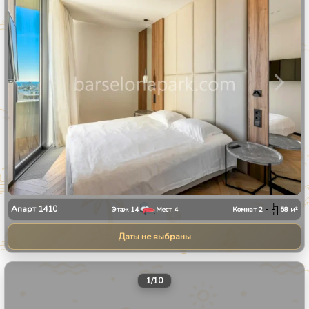
Апарт
1410
Этаж
14
Мест
4
Комнат
2
58
м²
Даты не выбраны
1
/
10