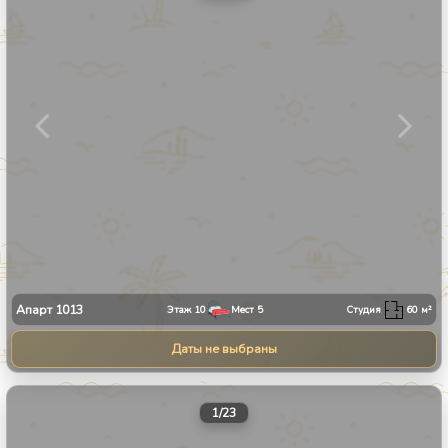
Апарт
1013
Этаж
10
Мест
5
Студия
60
м²
Даты не выбраны
1
/
23