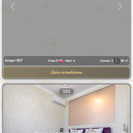
Апарт
907
Этаж
9
Мест
4
Комнат
2
58
м²
Даты не выбраны
1
/
12