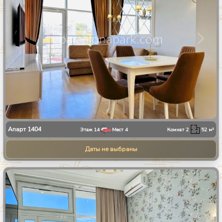
Апарт
1404
Этаж
14
Мест
4
Комнат
2
52
м²
Даты не выбраны
1
/
8