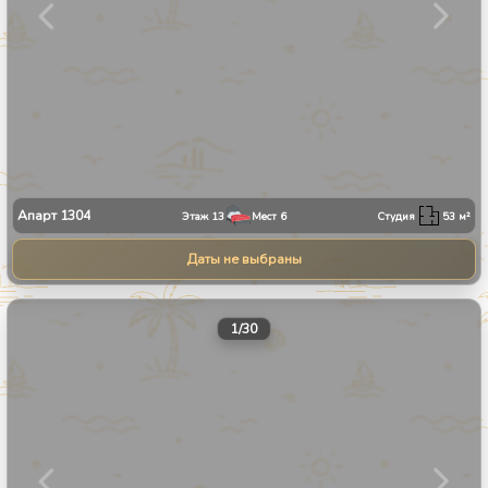
Апарт
1304
Этаж
13
Мест
6
Студия
53
м²
Даты не выбраны
1
/
30