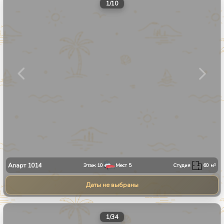
1
/
10
Апарт
1014
Этаж
10
Мест
5
Студия
60
м²
Даты не выбраны
1
/
34