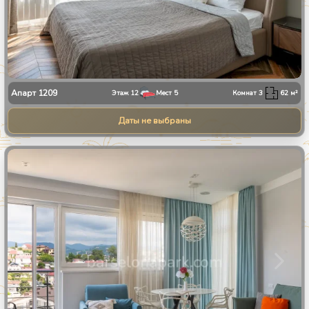
Апарт
1209
Этаж
12
Мест
5
Комнат
3
62
м²
Даты не выбраны
1
/
28