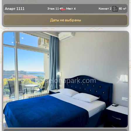
Апарт
1111
Этаж
11
Мест
4
Комнат
2
60
м²
Даты не выбраны
1
/
8