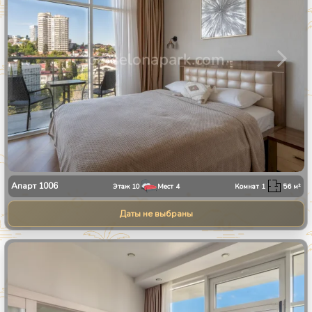
Апарт
1006
Этаж
10
Мест
4
Комнат
1
56
м²
Даты не выбраны
1
/
25