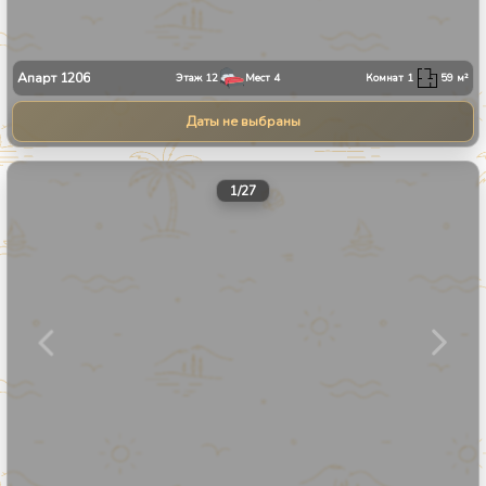
Апарт
1206
Этаж
12
Мест
4
Комнат
1
59
м²
Даты не выбраны
1
/
27