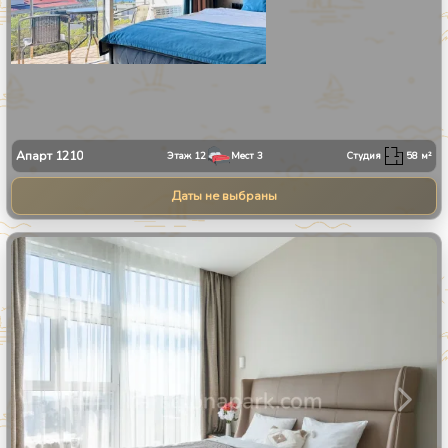
Апарт
1210
Этаж
12
Мест
3
Студия
58
м²
Даты не выбраны
1
/
24