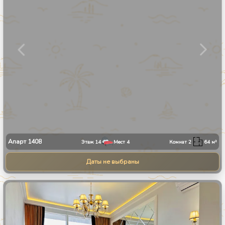
Апарт
1408
Этаж
14
Мест
4
Комнат
2
64
м²
Даты не выбраны
1
/
9