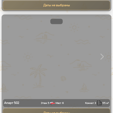
Даты не выбраны
1
/
31
Апарт
502
Этаж
5
Мест
6
Комнат
3
95
м²