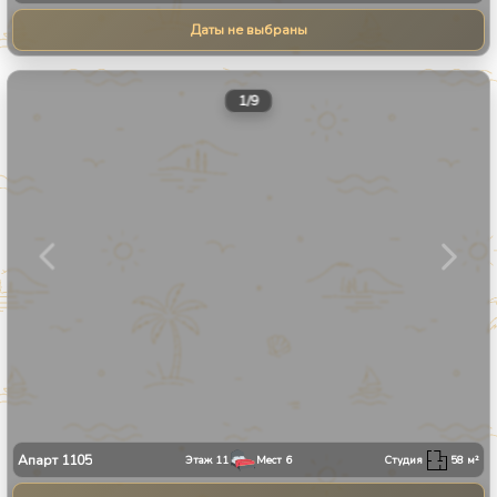
Даты не выбраны
1
/
9
Апарт
1105
Этаж
11
Мест
6
Студия
58
м²