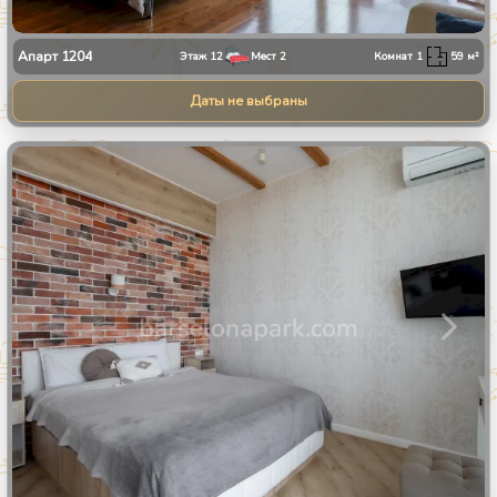
Апарт
1204
Этаж
12
Мест
2
Комнат
1
59
м²
Даты не выбраны
1
/
24