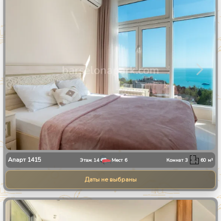
1
/
28
Апарт
1415
Этаж
14
Мест
6
Комнат
3
60
м²
Даты не выбраны
1
/
13