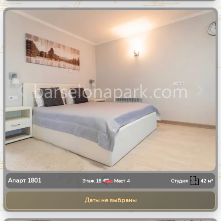
1
/
11
Апарт
1801
Этаж
18
Мест
4
Студия
42
м²
Даты не выбраны