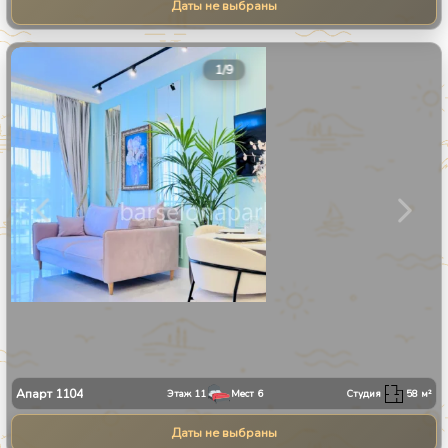
Даты не выбраны
1
/
9
Апарт
1104
Этаж
11
Мест
6
Студия
58
м²
Даты не выбраны