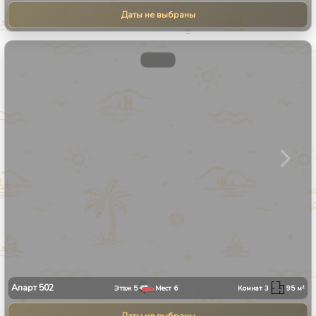
Даты не выбраны
1
/
31
Апарт
502
Этаж
5
Мест
6
Комнат
3
95
м²