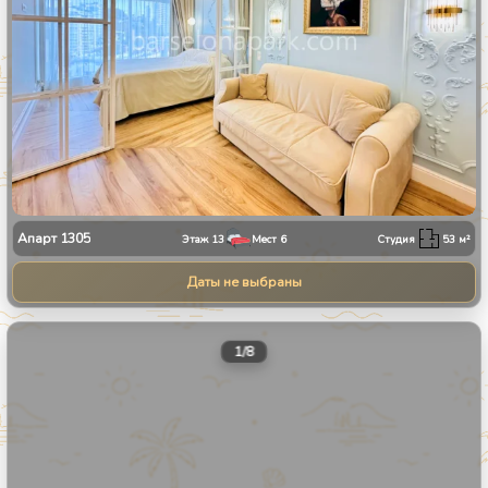
Апарт
1305
Этаж
13
Мест
6
Студия
53
м²
Даты не выбраны
1
/
8