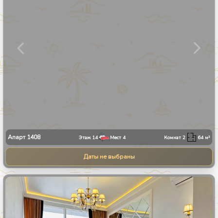
Апарт
1408
Этаж
14
Мест
4
Комнат
2
64
м²
Даты не выбраны
1
/
9