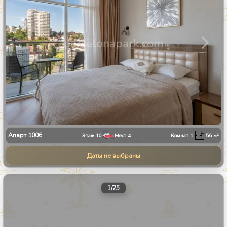
Апарт
1006
Этаж
10
Мест
4
Комнат
1
56
м²
Даты не выбраны
1
/
25