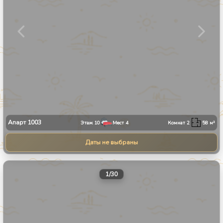
Апарт
1003
Этаж
10
Мест
4
Комнат
2
58
м²
Даты не выбраны
1
/
30