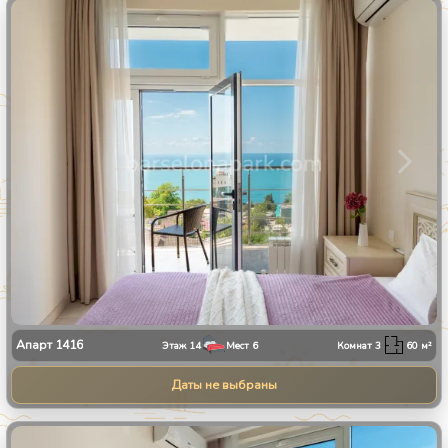
1
/
30
Апарт
1416
Этаж
14
Мест
6
Комнат
3
60
м²
Даты не выбраны