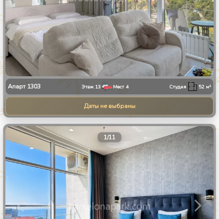
Апарт
1303
Этаж
13
Мест
4
Студия
52
м²
Даты не выбраны
1
/
11