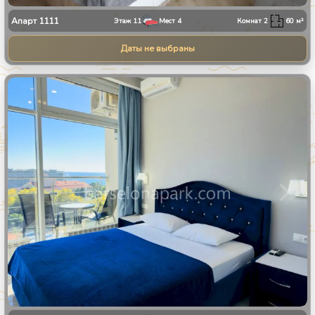
Апарт
1111
Этаж
11
Мест
4
Комнат
2
60
м²
Даты не выбраны
1
/
8