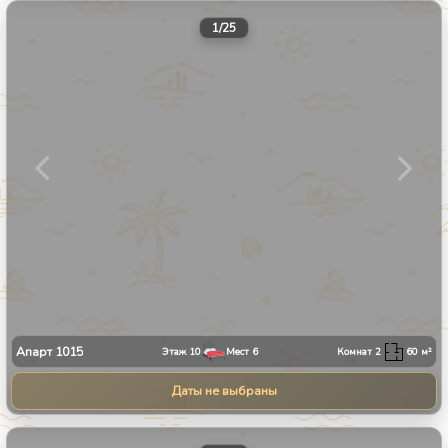
1
/
25
Апарт
1015
Этаж
10
Мест
6
Комнат
2
60
м²
Даты не выбраны