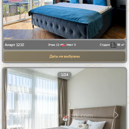
Апарт
1210
Этаж
12
Мест
3
Студия
58
м²
Даты не выбраны
1
/
24