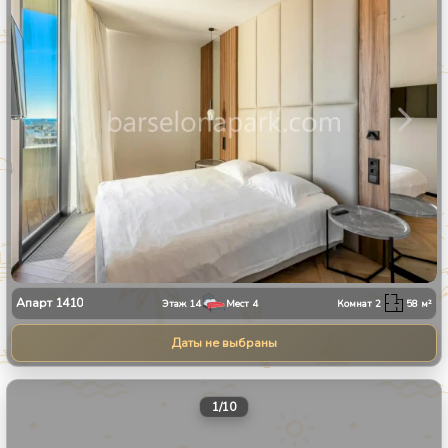
Апарт
1410
Этаж
14
Мест
4
Комнат
2
58
м²
Даты не выбраны
1
/
10