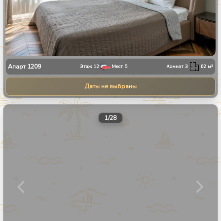
Апарт
1209
Этаж
12
Мест
5
Комнат
3
62
м²
Даты не выбраны
1
/
28