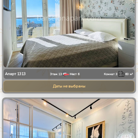
Апарт
1313
Этаж
13
Мест
6
Комнат
3
60
м²
Даты не выбраны
1
/
8