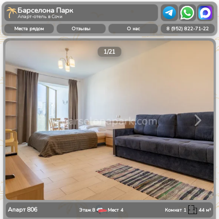
Барселона Парк
Апарт-отель в Сочи
Места рядом
Отзывы
О нас
8 (952) 822-71-22
1
/
21
Апарт
806
Этаж
8
Мест
4
Комнат
1
44
м²