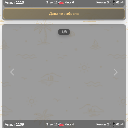
Апарт
1110
Этаж
11
Мест
6
Комнат
3
62
м²
Даты не выбраны
1
/
8
Апарт
1109
Этаж
11
Мест
4
Комнат
2
62
м²