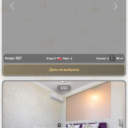
Апарт
907
Этаж
9
Мест
4
Комнат
2
58
м²
Даты не выбраны
1
/
12