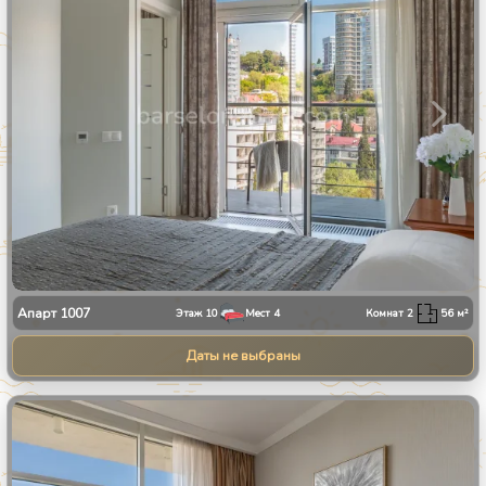
Апарт
1007
Этаж
10
Мест
4
Комнат
2
56
м²
Даты не выбраны
1
/
34