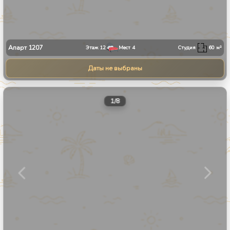
Апарт
1207
Этаж
12
Мест
4
Студия
60
м²
Даты не выбраны
1
/
8