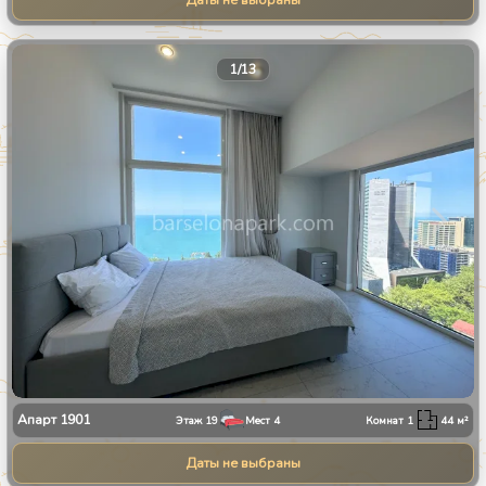
Даты не выбраны
1
/
13
Апарт
1901
Этаж
19
Мест
4
Комнат
1
44
м²
Даты не выбраны