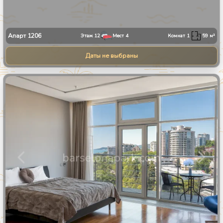
Апарт
1206
Этаж
12
Мест
4
Комнат
1
59
м²
Даты не выбраны
1
/
27