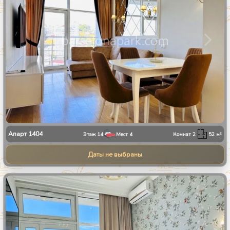
Апарт
1404
Этаж
14
Мест
4
Комнат
2
52
м²
Даты не выбраны
1
/
8