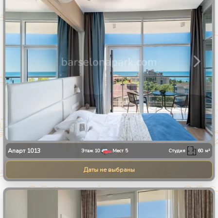
Апарт
1013
Этаж
10
Мест
5
Студия
60
м²
Даты не выбраны
1
/
23