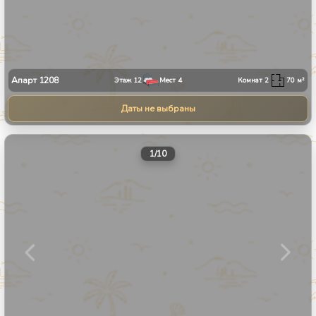
Апарт
1208
Этаж
12
Мест
4
Комнат
2
70
м²
Даты не выбраны
1
/
10