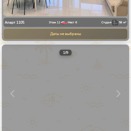
Апарт
1105
Этаж
11
Мест
6
Студия
58
м²
Даты не выбраны
1
/
9