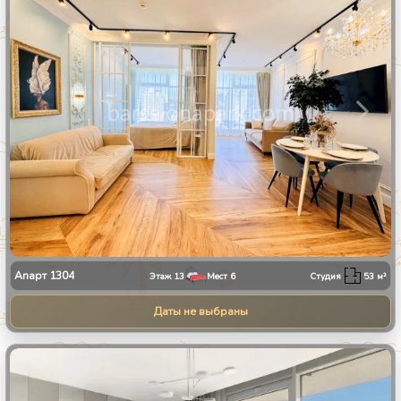
Апарт
1304
Этаж
13
Мест
6
Студия
53
м²
Даты не выбраны
1
/
30