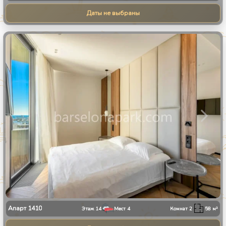
Даты не выбраны
1
/
13
Апарт
1410
Этаж
14
Мест
4
Комнат
2
58
м²