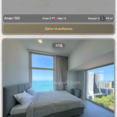
Апарт
502
Этаж
5
Мест
6
Комнат
3
95
м²
Даты не выбраны
1
/
13