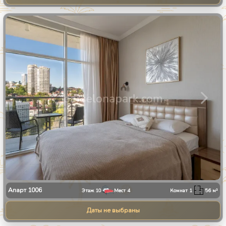
1
/
34
Апарт
1006
Этаж
10
Мест
4
Комнат
1
56
м²
Даты не выбраны