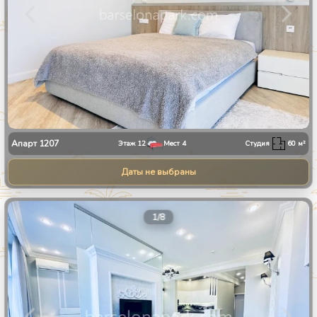
Апарт
1207
Этаж
12
Мест
4
Студия
60
м²
Даты не выбраны
1
/
8