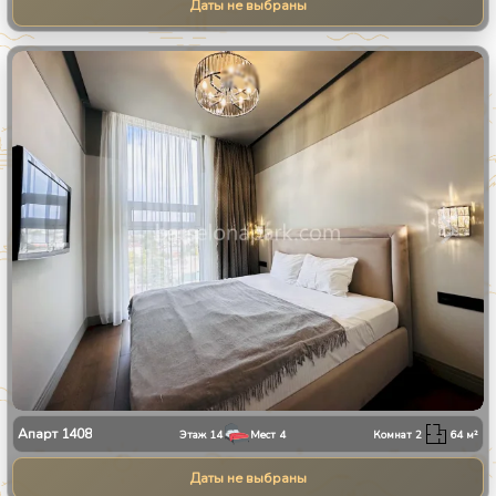
Даты не выбраны
1
/
10
Апарт
1408
Этаж
14
Мест
4
Комнат
2
64
м²
Даты не выбраны