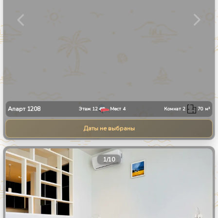
Апарт
1208
Этаж
12
Мест
4
Комнат
2
70
м²
Даты не выбраны
1
/
10