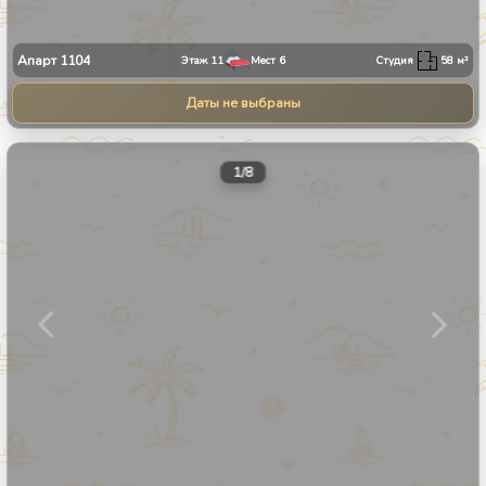
Апарт
1104
Этаж
11
Мест
6
Студия
58
м²
Даты не выбраны
1
/
8