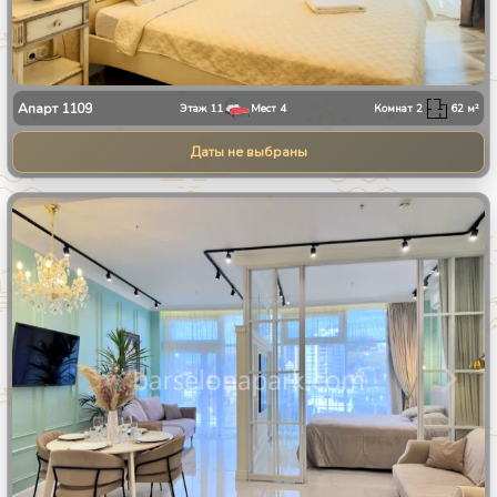
Апарт
1109
Этаж
11
Мест
4
Комнат
2
62
м²
Даты не выбраны
1
/
9