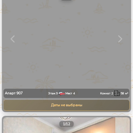
Апарт
907
Этаж
9
Мест
4
Комнат
2
58
м²
Даты не выбраны
1
/
12