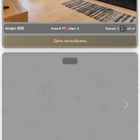
Апарт
806
Этаж
8
Мест
4
Комнат
1
44
м²
Даты не выбраны
1
/
31