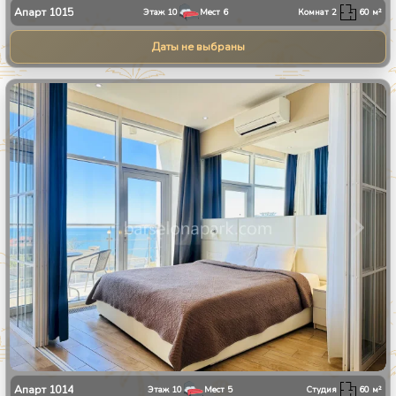
Апарт
1015
Этаж
10
Мест
6
Комнат
2
60
м²
Даты не выбраны
1
/
10
Апарт
1014
Этаж
10
Мест
5
Студия
60
м²