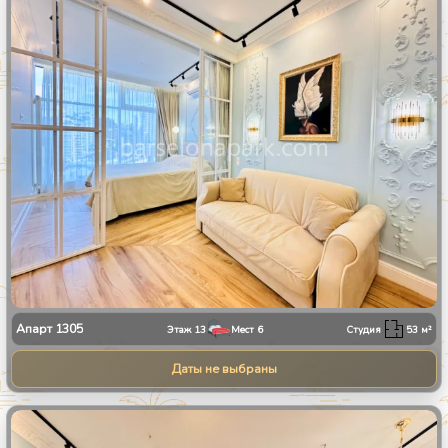
1
/
8
Апарт
1305
Этаж
13
Мест
6
Студия
53
м²
Даты не выбраны
1
/
8