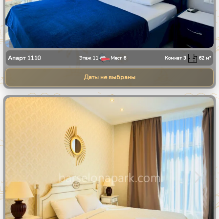
Апарт
1110
Этаж
11
Мест
6
Комнат
3
62
м²
Даты не выбраны
1
/
8