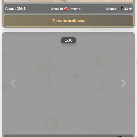
Апарт
1801
Этаж
18
Мест
4
Студия
42
м²
Даты не выбраны
1
/
30