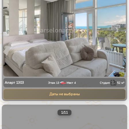
Апарт
1303
Этаж
13
Мест
4
Студия
52
м²
Даты не выбраны
1
/
11