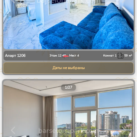
Апарт
1206
Этаж
12
Мест
4
Комнат
1
59
м²
Даты не выбраны
1
/
27