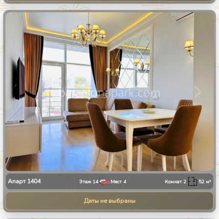
1
/
9
Апарт
1404
Этаж
14
Мест
4
Комнат
2
52
м²
Даты не выбраны