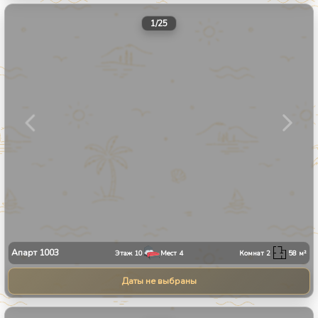
1
/
25
Апарт
1003
Этаж
10
Мест
4
Комнат
2
58
м²
Даты не выбраны