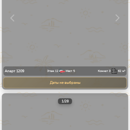
Апарт
1209
Этаж
12
Мест
5
Комнат
3
62
м²
Даты не выбраны
1
/
28