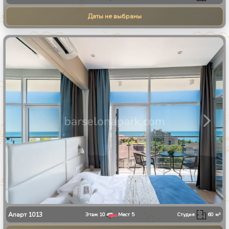
Даты не выбраны
1
/
34
Апарт
1013
Этаж
10
Мест
5
Студия
60
м²