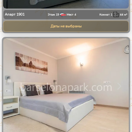
Апарт
1901
Этаж
19
Мест
4
Комнат
1
44
м²
Даты не выбраны
1
/
11