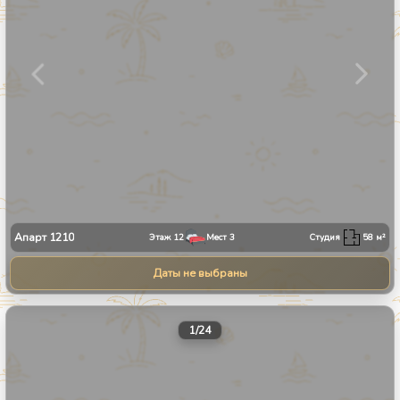
Апарт
1210
Этаж
12
Мест
3
Студия
58
м²
Даты не выбраны
1
/
24