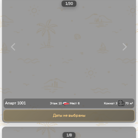
1
/
30
Апарт
1001
Этаж
10
Мест
6
Комнат
3
70
м²
Даты не выбраны
1
/
8