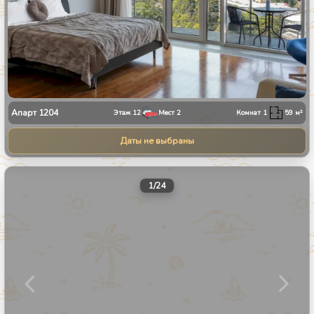
Апарт
1204
Этаж
12
Мест
2
Комнат
1
59
м²
Даты не выбраны
1
/
24