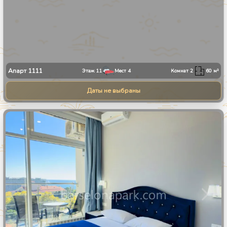
Апарт
1111
Этаж
11
Мест
4
Комнат
2
60
м²
Даты не выбраны
1
/
8