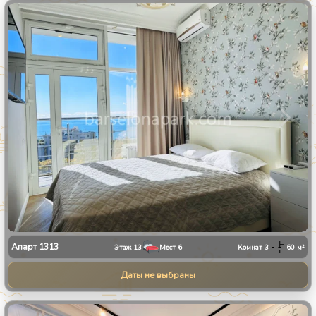
1
/
8
Апарт
1313
Этаж
13
Мест
6
Комнат
3
60
м²
Даты не выбраны