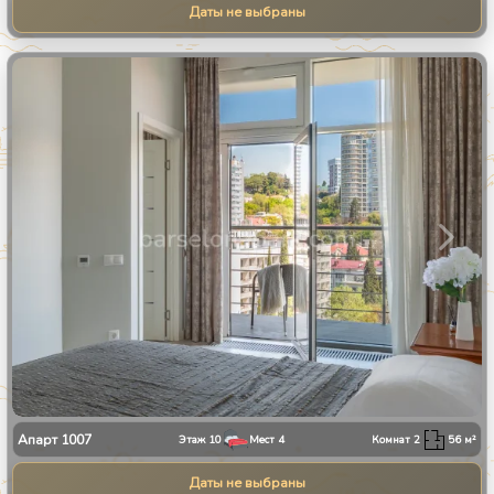
Даты не выбраны
1
/
23
Апарт
1007
Этаж
10
Мест
4
Комнат
2
56
м²
Даты не выбраны