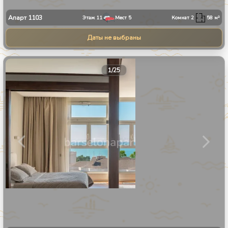
Апарт
1103
Этаж
11
Мест
5
Комнат
2
58
м²
Даты не выбраны
1
/
25