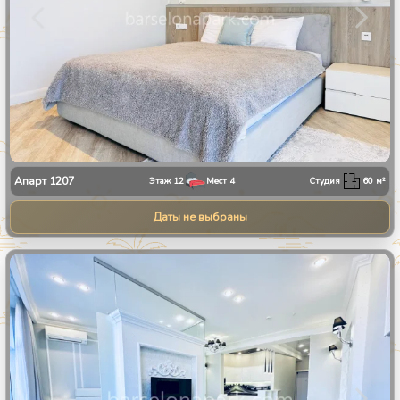
Апарт
1207
Этаж
12
Мест
4
Студия
60
м²
Даты не выбраны
1
/
8