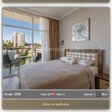
1
/
34
Апарт
1006
Этаж
10
Мест
4
Комнат
1
56
м²
Даты не выбраны