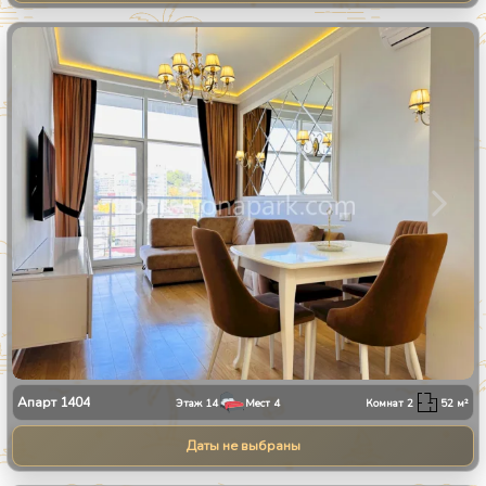
1
/
9
Апарт
1404
Этаж
14
Мест
4
Комнат
2
52
м²
Даты не выбраны