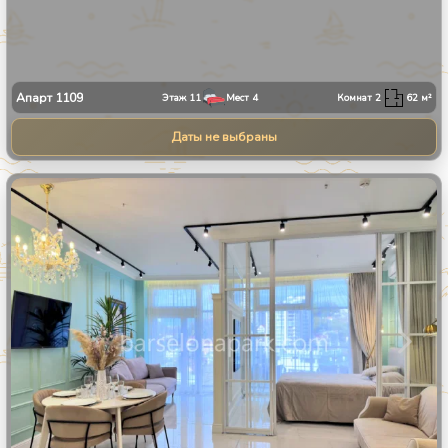
Апарт
1109
Этаж
11
Мест
4
Комнат
2
62
м²
Даты не выбраны
1
/
9