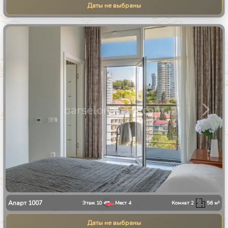
Даты не выбраны
1
/
23
Апарт
1007
Этаж
10
Мест
4
Комнат
2
56
м²
Даты не выбраны