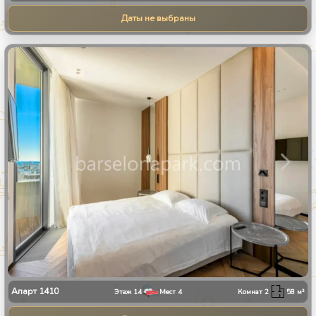
Даты не выбраны
1
/
13
Апарт
1410
Этаж
14
Мест
4
Комнат
2
58
м²