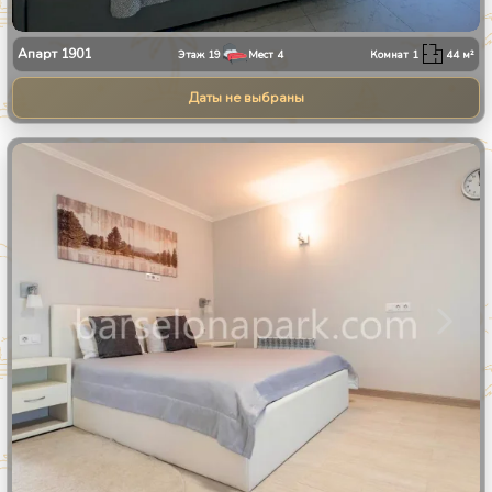
Апарт
1901
Этаж
19
Мест
4
Комнат
1
44
м²
Даты не выбраны
1
/
11