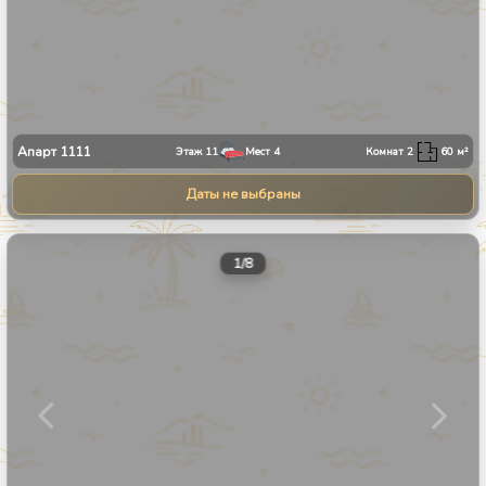
Апарт
1111
Этаж
11
Мест
4
Комнат
2
60
м²
Даты не выбраны
1
/
8