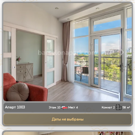
1
/
25
Апарт
1003
Этаж
10
Мест
4
Комнат
2
58
м²
Даты не выбраны