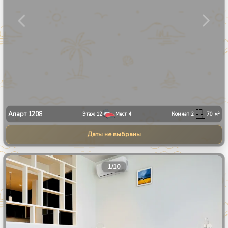
Апарт
1208
Этаж
12
Мест
4
Комнат
2
70
м²
Даты не выбраны
1
/
10