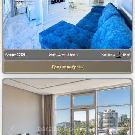
Апарт
1206
Этаж
12
Мест
4
Комнат
1
59
м²
Даты не выбраны
1
/
27