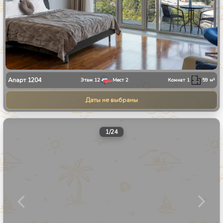
Апарт
1204
Этаж
12
Мест
2
Комнат
1
59
м²
Даты не выбраны
1
/
24