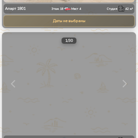
Апарт
1801
Этаж
18
Мест
4
Студия
42
м²
Даты не выбраны
1
/
30