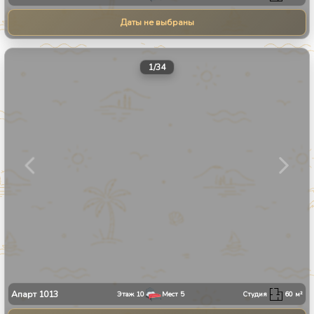
Даты не выбраны
1
/
34
Апарт
1013
Этаж
10
Мест
5
Студия
60
м²