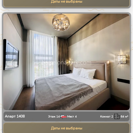
Даты не выбраны
1
/
10
Апарт
1408
Этаж
14
Мест
4
Комнат
2
64
м²
Даты не выбраны