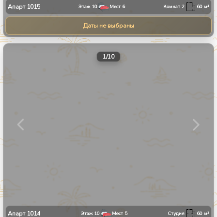
Апарт
1015
Этаж
10
Мест
6
Комнат
2
60
м²
Даты не выбраны
1
/
10
Апарт
1014
Этаж
10
Мест
5
Студия
60
м²