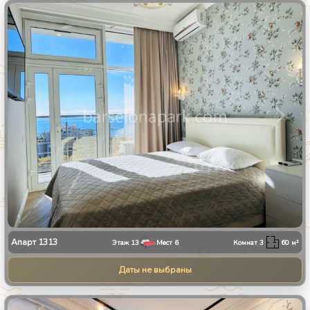
1
/
8
Апарт
1313
Этаж
13
Мест
6
Комнат
3
60
м²
Даты не выбраны