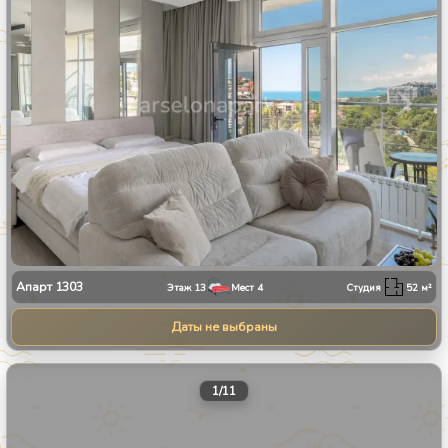
Апарт
1303
Этаж
13
Мест
4
Студия
52
м²
Даты не выбраны
1
/
11