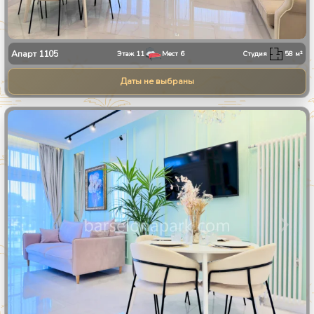
Апарт
1105
Этаж
11
Мест
6
Студия
58
м²
Даты не выбраны
1
/
9