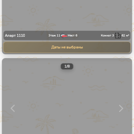
Апарт
1110
Этаж
11
Мест
6
Комнат
3
62
м²
Даты не выбраны
1
/
8