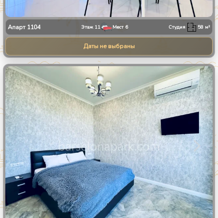
Апарт
1104
Этаж
11
Мест
6
Студия
58
м²
Даты не выбраны
1
/
8