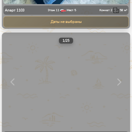
Апарт
1103
Этаж
11
Мест
5
Комнат
2
58
м²
Даты не выбраны
1
/
25