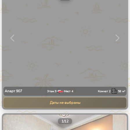
Апарт
907
Этаж
9
Мест
4
Комнат
2
58
м²
Даты не выбраны
1
/
12