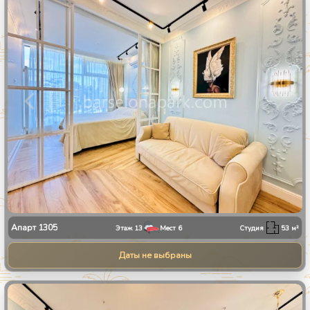
1
/
8
Апарт
1305
Этаж
13
Мест
6
Студия
53
м²
Даты не выбраны
1
/
8