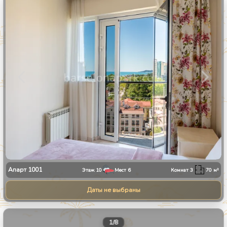
1
/
30
Апарт
1001
Этаж
10
Мест
6
Комнат
3
70
м²
Даты не выбраны
1
/
8