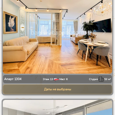
Апарт
1304
Этаж
13
Мест
6
Студия
53
м²
Даты не выбраны
1
/
30