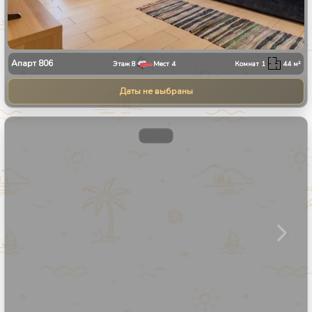
Апарт
806
Этаж
8
Мест
4
Комнат
1
44
м²
Даты не выбраны
1
/
31