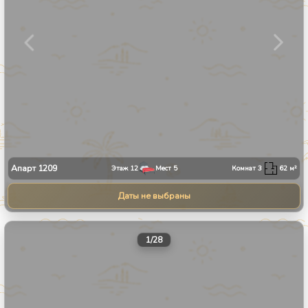
Апарт
1209
Этаж
12
Мест
5
Комнат
3
62
м²
Даты не выбраны
1
/
28