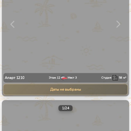
Апарт
1210
Этаж
12
Мест
3
Студия
58
м²
Даты не выбраны
1
/
24