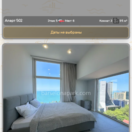
Апарт
502
Этаж
5
Мест
6
Комнат
3
95
м²
Даты не выбраны
1
/
13