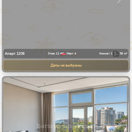
Апарт
1206
Этаж
12
Мест
4
Комнат
1
59
м²
Даты не выбраны
1
/
27