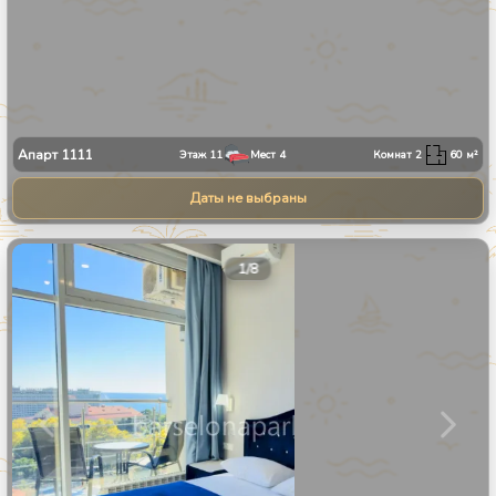
Апарт
1111
Этаж
11
Мест
4
Комнат
2
60
м²
Даты не выбраны
1
/
8