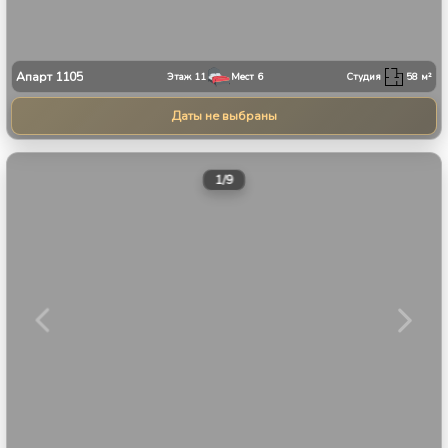
Апарт
1105
Этаж
11
Мест
6
Студия
58
м²
Даты не выбраны
1
/
9