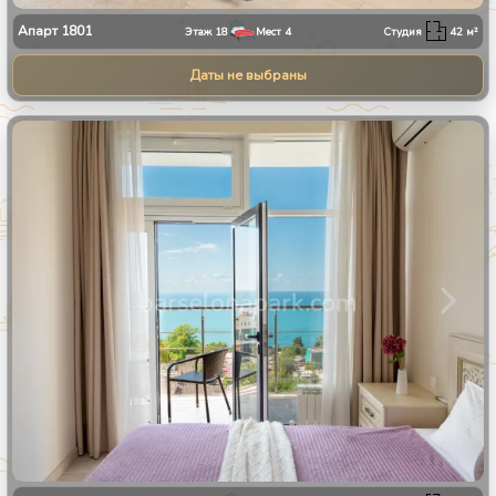
Апарт
1801
Этаж
18
Мест
4
Студия
42
м²
Даты не выбраны
1
/
30