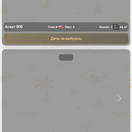
Апарт
806
Этаж
8
Мест
4
Комнат
1
44
м²
Даты не выбраны
1
/
31