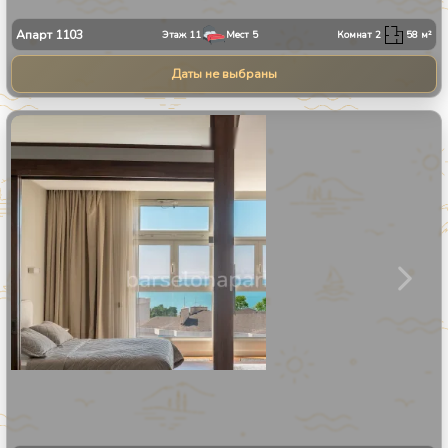
Апарт
1103
Этаж
11
Мест
5
Комнат
2
58
м²
Даты не выбраны
1
/
25