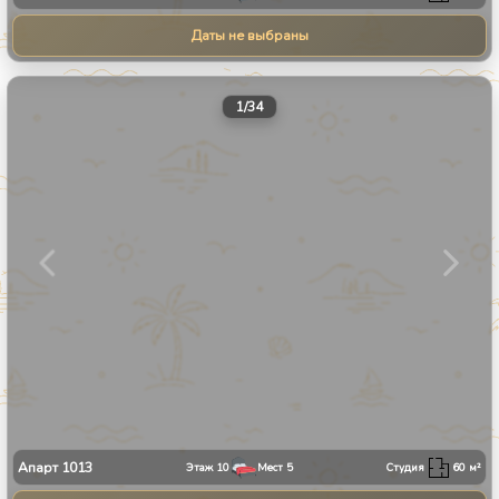
Даты не выбраны
1
/
34
Апарт
1013
Этаж
10
Мест
5
Студия
60
м²