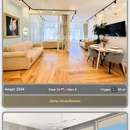
Апарт
1304
Этаж
13
Мест
6
Студия
53
м²
Даты не выбраны
1
/
30