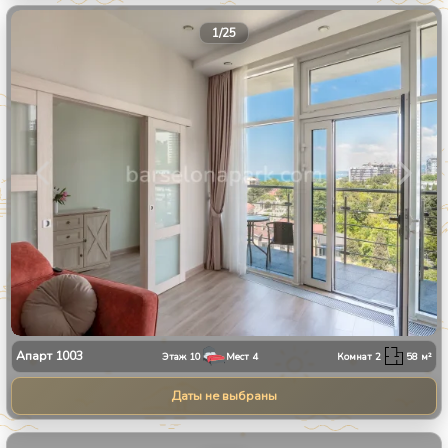
1
/
25
Апарт
1003
Этаж
10
Мест
4
Комнат
2
58
м²
Даты не выбраны