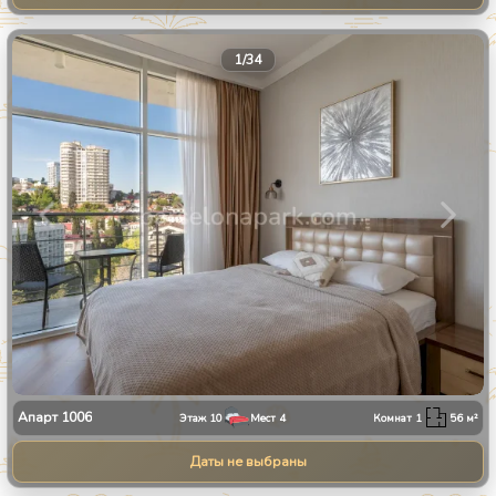
1
/
34
Апарт
1006
Этаж
10
Мест
4
Комнат
1
56
м²
Даты не выбраны