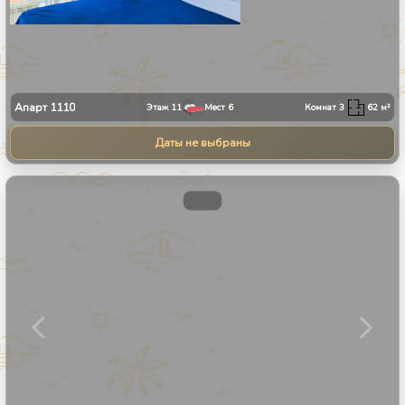
Апарт
1110
Этаж
11
Мест
6
Комнат
3
62
м²
Даты не выбраны
1
/
8