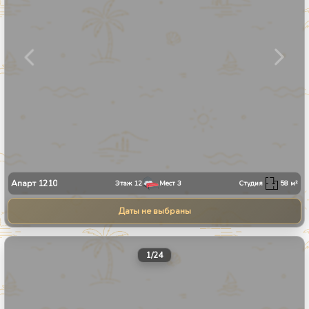
Апарт
1210
Этаж
12
Мест
3
Студия
58
м²
Даты не выбраны
1
/
24