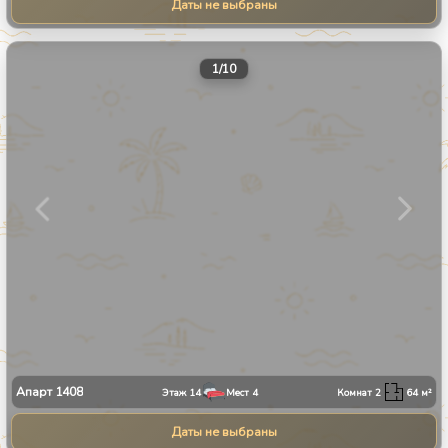
Даты не выбраны
1
/
10
Апарт
1408
Этаж
14
Мест
4
Комнат
2
64
м²
Даты не выбраны