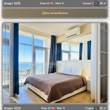
Апарт
1015
Этаж
10
Мест
6
Комнат
2
60
м²
Даты не выбраны
1
/
10
Апарт
1014
Этаж
10
Мест
5
Студия
60
м²