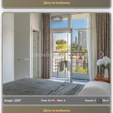
Даты не выбраны
1
/
23
Апарт
1007
Этаж
10
Мест
4
Комнат
2
56
м²
Даты не выбраны