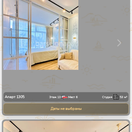
1
/
8
Апарт
1305
Этаж
13
Мест
6
Студия
53
м²
Даты не выбраны
1
/
8