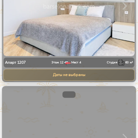
Апарт
1207
Этаж
12
Мест
4
Студия
60
м²
Даты не выбраны
1
/
8