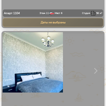
Апарт
1104
Этаж
11
Мест
6
Студия
58
м²
Даты не выбраны
1
/
8