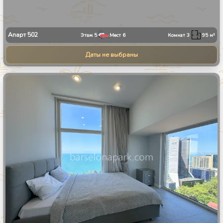
Апарт
502
Этаж
5
Мест
6
Комнат
3
95
м²
Даты не выбраны
1
/
13