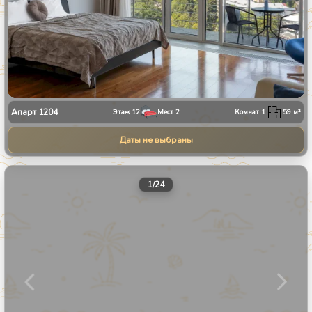
Апарт
1204
Этаж
12
Мест
2
Комнат
1
59
м²
Даты не выбраны
1
/
24