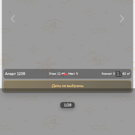
Апарт
1209
Этаж
12
Мест
5
Комнат
3
62
м²
Даты не выбраны
1
/
28