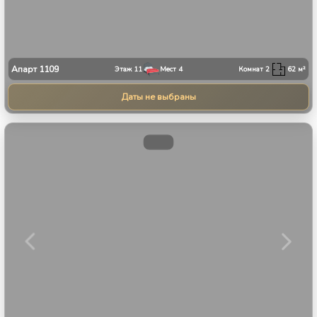
Апарт
1109
Этаж
11
Мест
4
Комнат
2
62
м²
Даты не выбраны
1
/
9