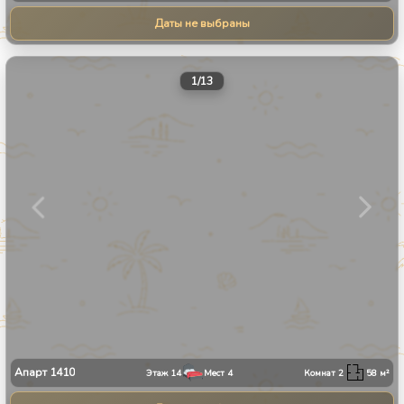
Даты не выбраны
1
/
13
Апарт
1410
Этаж
14
Мест
4
Комнат
2
58
м²