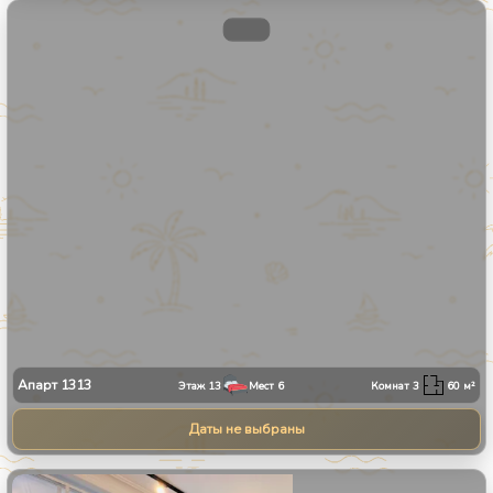
1
/
8
Апарт
1313
Этаж
13
Мест
6
Комнат
3
60
м²
Даты не выбраны