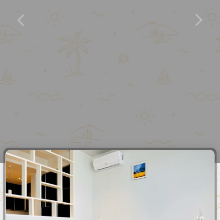
Апарт
1208
Этаж
12
Мест
4
Комнат
2
70
м²
Даты не выбраны
1
/
10