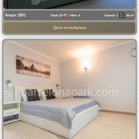
Апарт
1901
Этаж
19
Мест
4
Комнат
1
44
м²
Даты не выбраны
1
/
11