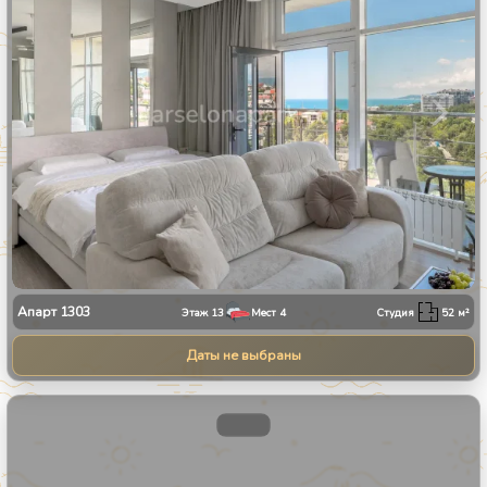
Апарт
1303
Этаж
13
Мест
4
Студия
52
м²
Даты не выбраны
1
/
11