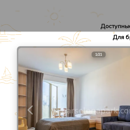
Барселона Парк
Апарт-отель в Сочи
Доступные
Для б
1
/
21