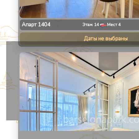
Апарт
1404
Этаж
14
Мест
4
Даты не выбраны
1
/
8