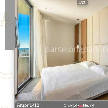
1
/
13
Апарт
1410
Этаж
14
Мест
4