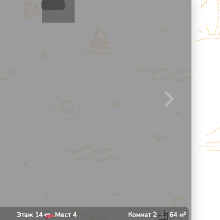
13
1
/
10
Этаж
14
Мест
4
Комнат
2
64
м²