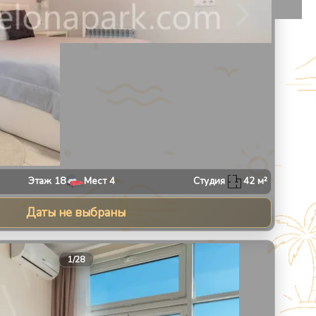
Этаж
18
Мест
4
Студия
42
м²
Даты не выбраны
30
1
/
28