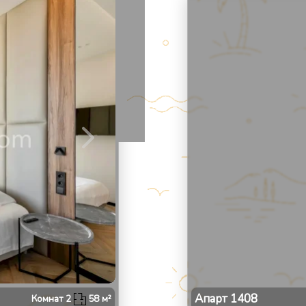
2
/
Апарт
1408
Комнат
2
58
м²