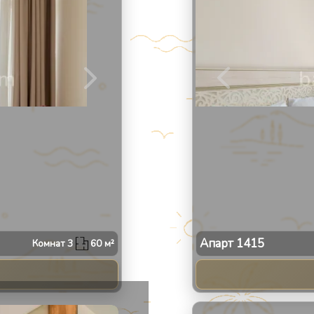
Апарт
1415
Комнат
3
60
м²