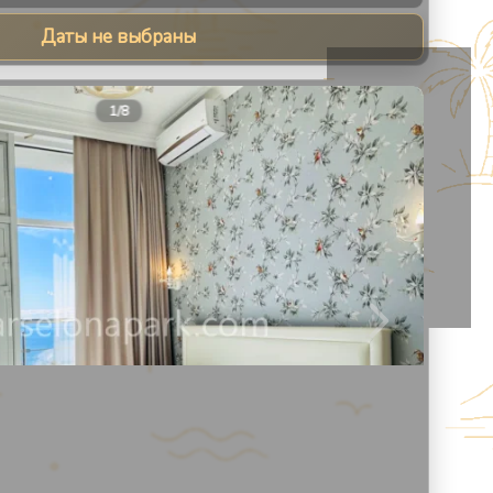
Даты не выбраны
9
1
/
8