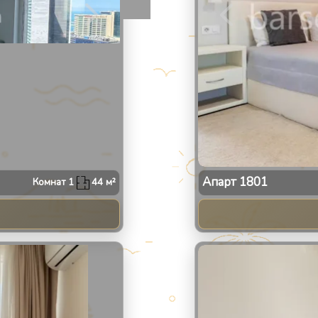
Апарт
1801
Комнат
1
44
м²
2
/