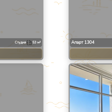
Апарт
1304
Студия
53
м²
2
/