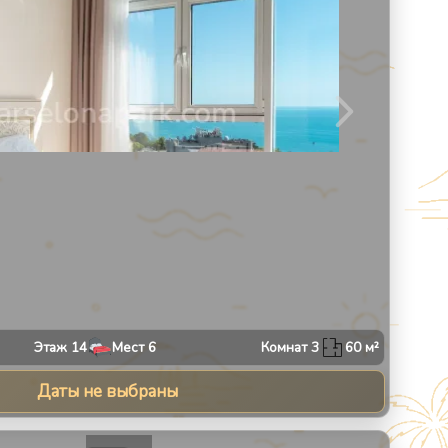
Этаж
14
Мест
6
Комнат
3
60
м²
Даты не выбраны