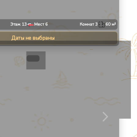
Этаж
13
Мест
6
Комнат
3
60
м²
Даты не выбраны
8
1
/
8