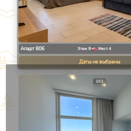
Апарт
806
Этаж
8
Мест
4
Даты не выбраны
1
/
13