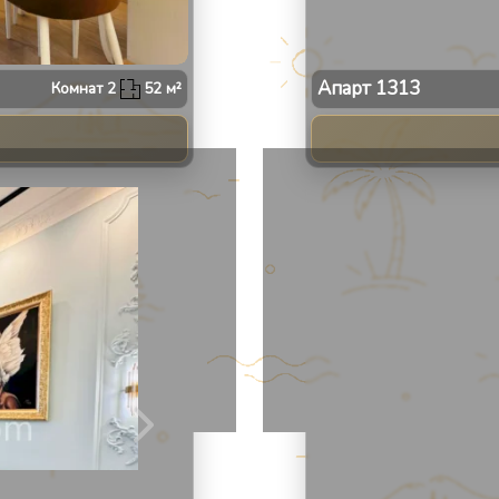
Апарт
1313
Комнат
2
52
м²
2
/