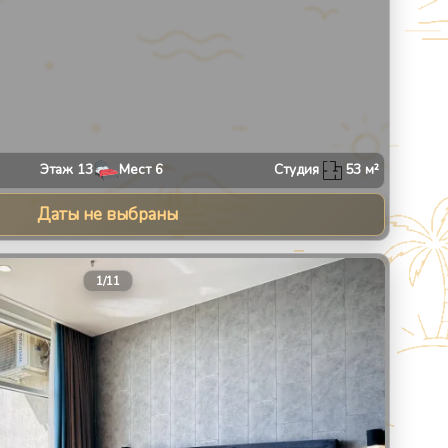
Этаж
13
Мест
6
Студия
53
м²
Даты не выбраны
30
1
/
11