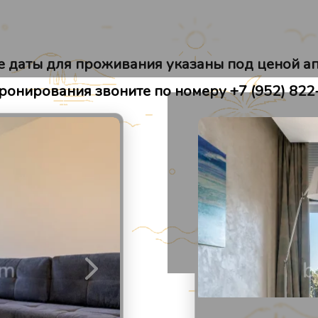
Места рядом
Отзывы
 даты для проживания указаны под ценой а
ронирования звоните по номеру +7 (952) 822
2
/