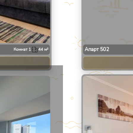
Апарт
502
Комнат
1
44
м²
2
/