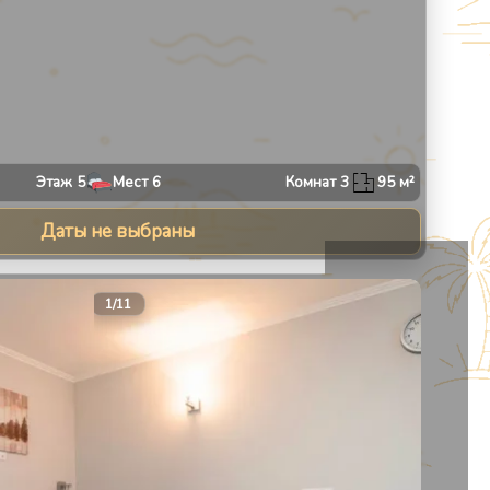
Этаж
5
Мест
6
Комнат
3
95
м²
Даты не выбраны
13
1
/
11