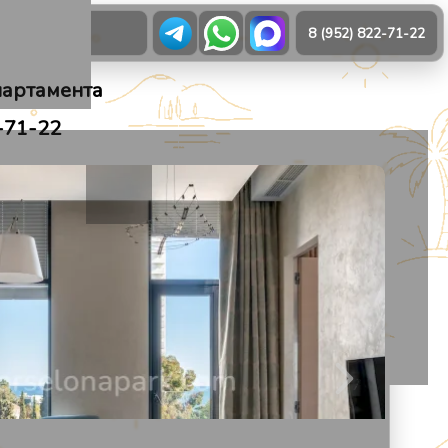
О нас
8 (952) 822-71-22
партамента
-71-22
21
1
/
31