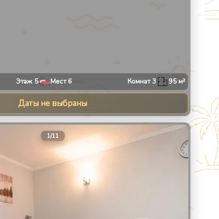
Этаж
5
Мест
6
Комнат
3
95
м²
Даты не выбраны
13
1
/
11