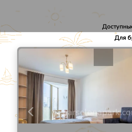
Барселона Парк
Апарт-отель в Сочи
Доступные
Для б
1
/
21