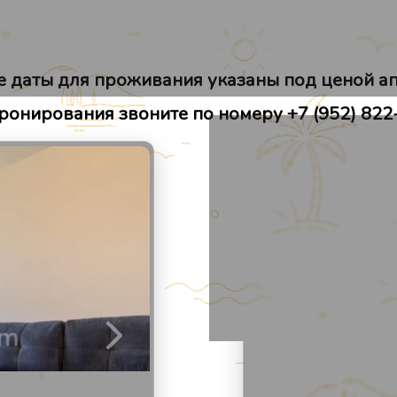
Места рядом
Отзывы
 даты для проживания указаны под ценой а
ронирования звоните по номеру +7 (952) 822
2
/