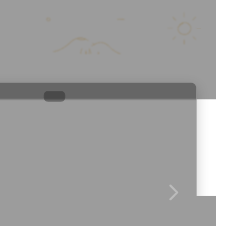
Этаж
13
Мест
6
Комнат
3
60
м²
Даты не выбраны
8
1
/
8