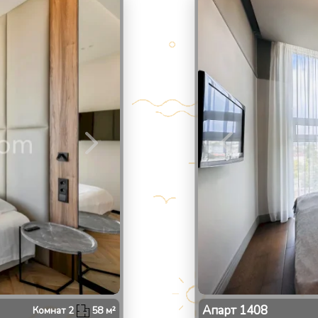
2
/
Апарт
1408
Комнат
2
58
м²