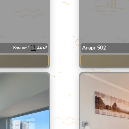
Апарт
502
Комнат
1
44
м²
2
/