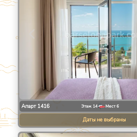
Апарт
1416
Этаж
14
Мест
6
Даты не выбраны