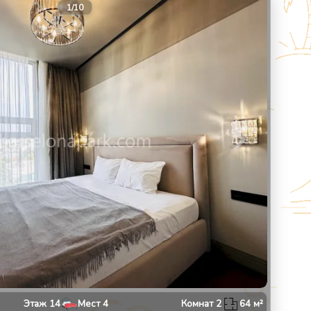
13
1
/
10
Этаж
14
Мест
4
Комнат
2
64
м²