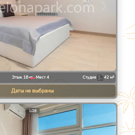
Этаж
18
Мест
4
Студия
42
м²
Даты не выбраны
30
1
/
28