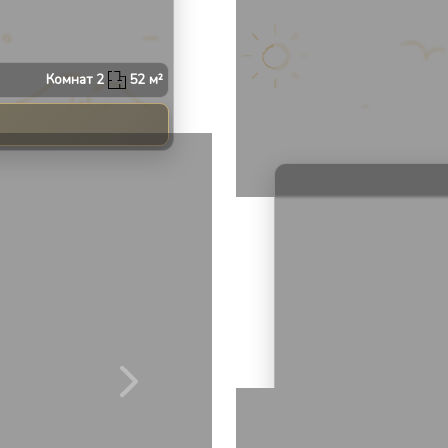
Апарт
1313
Комнат
2
52
м²
2
/