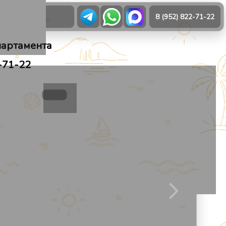
О нас
8 (952) 822-71-22
партамента
-71-22
21
1
/
31