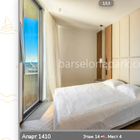
1
/
13
Апарт
1410
Этаж
14
Мест
4