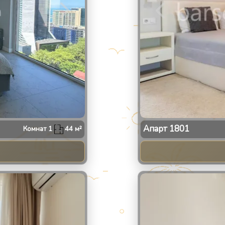
Апарт
1801
Комнат
1
44
м²
2
/