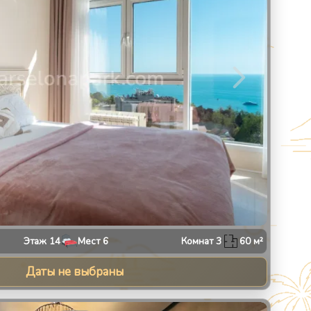
Этаж
14
Мест
6
Комнат
3
60
м²
Даты не выбраны