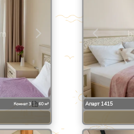
Апарт
1415
Комнат
3
60
м²