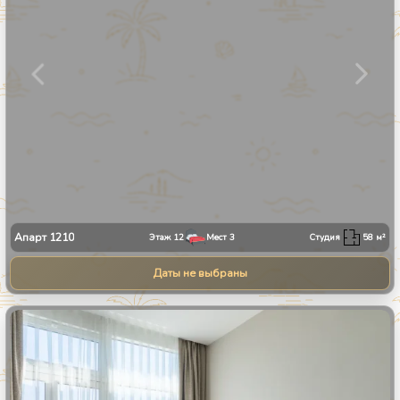
Апарт
1210
Этаж
12
Мест
3
Студия
58
м²
Даты не выбраны
1
/
24