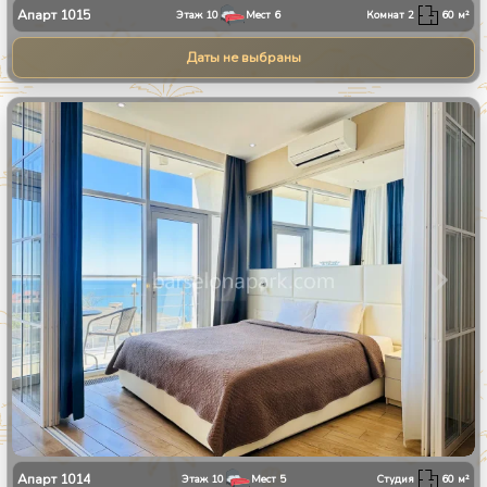
Апарт
1015
Этаж
10
Мест
6
Комнат
2
60
м²
Даты не выбраны
1
/
10
Апарт
1014
Этаж
10
Мест
5
Студия
60
м²