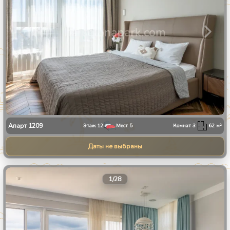
Апарт
1209
Этаж
12
Мест
5
Комнат
3
62
м²
Даты не выбраны
1
/
28