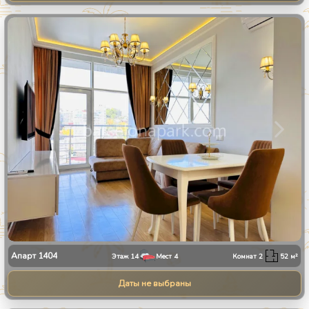
1
/
9
Апарт
1404
Этаж
14
Мест
4
Комнат
2
52
м²
Даты не выбраны