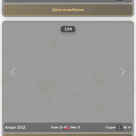
Даты не выбраны
1
/
34
Апарт
1013
Этаж
10
Мест
5
Студия
60
м²