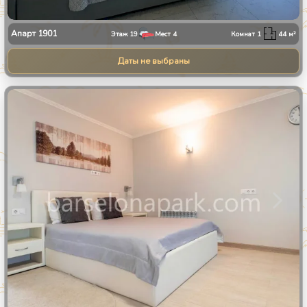
Апарт
1901
Этаж
19
Мест
4
Комнат
1
44
м²
Даты не выбраны
1
/
11