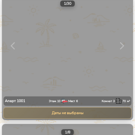
1
/
30
Апарт
1001
Этаж
10
Мест
6
Комнат
3
70
м²
Даты не выбраны
1
/
8