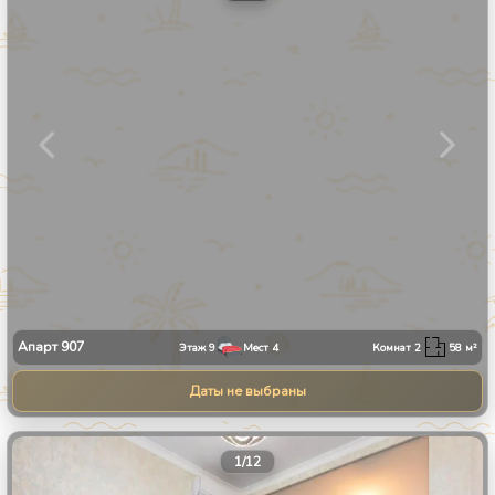
Апарт
907
Этаж
9
Мест
4
Комнат
2
58
м²
Даты не выбраны
1
/
12