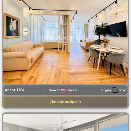
Апарт
1304
Этаж
13
Мест
6
Студия
53
м²
Даты не выбраны
1
/
30