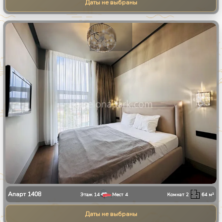
Даты не выбраны
1
/
10
Апарт
1408
Этаж
14
Мест
4
Комнат
2
64
м²
Даты не выбраны