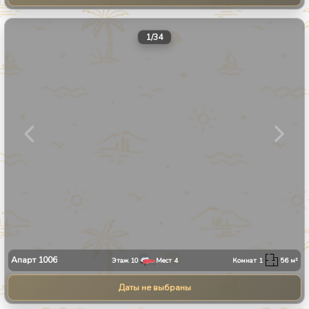
1
/
34
Апарт
1006
Этаж
10
Мест
4
Комнат
1
56
м²
Даты не выбраны