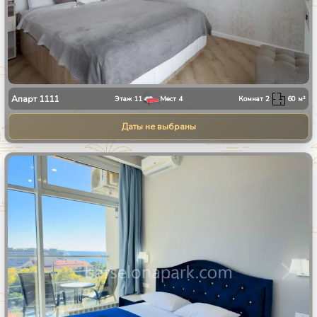
Апарт
1111
Этаж
11
Мест
4
Комнат
2
60
м²
Даты не выбраны
1
/
8