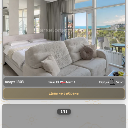
Апарт
1303
Этаж
13
Мест
4
Студия
52
м²
Даты не выбраны
1
/
11