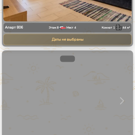
Апарт
806
Этаж
8
Мест
4
Комнат
1
44
м²
Даты не выбраны
1
/
31