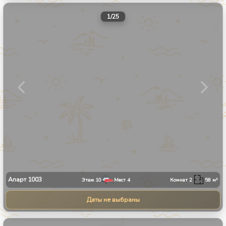
1
/
25
Апарт
1003
Этаж
10
Мест
4
Комнат
2
58
м²
Даты не выбраны