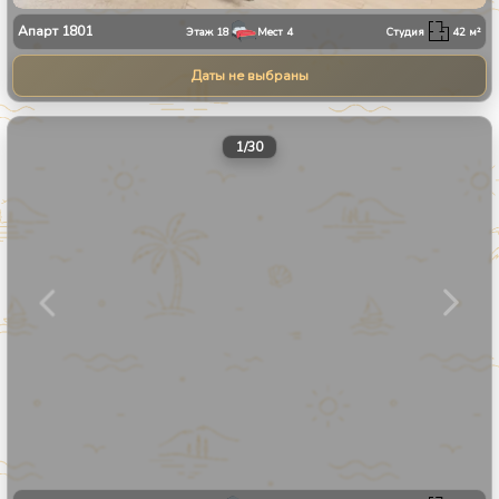
Апарт
1801
Этаж
18
Мест
4
Студия
42
м²
Даты не выбраны
1
/
30