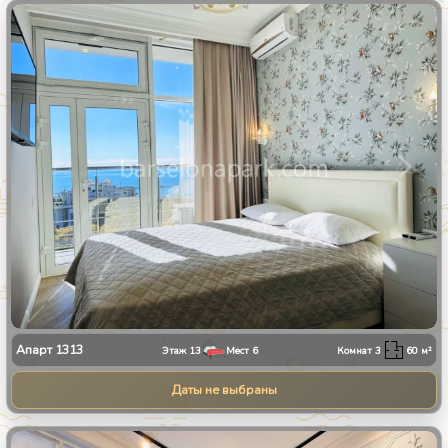
1
/
8
Апарт
1313
Этаж
13
Мест
6
Комнат
3
60
м²
Даты не выбраны