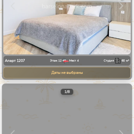
Апарт
1207
Этаж
12
Мест
4
Студия
60
м²
Даты не выбраны
1
/
8