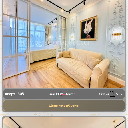
1
/
8
Апарт
1305
Этаж
13
Мест
6
Студия
53
м²
Даты не выбраны
1
/
8