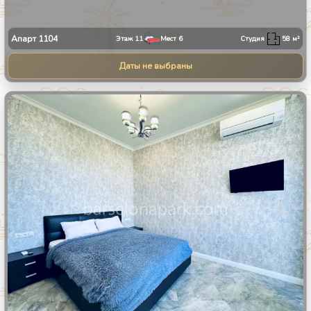
Апарт
1104
Этаж
11
Мест
6
Студия
58
м²
Даты не выбраны
1
/
8