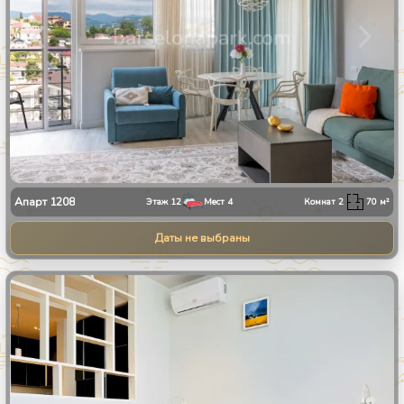
Апарт
1208
Этаж
12
Мест
4
Комнат
2
70
м²
Даты не выбраны
1
/
10