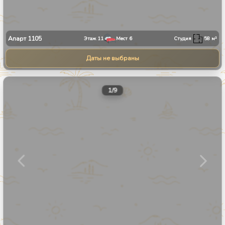
Апарт
1105
Этаж
11
Мест
6
Студия
58
м²
Даты не выбраны
1
/
9