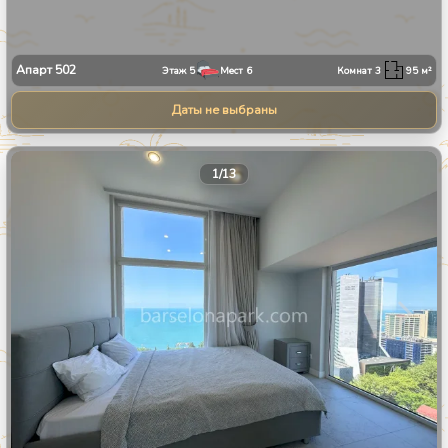
Апарт
502
Этаж
5
Мест
6
Комнат
3
95
м²
Даты не выбраны
1
/
13