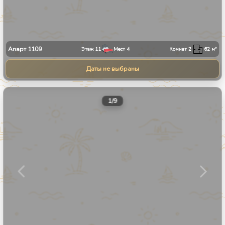
Апарт
1109
Этаж
11
Мест
4
Комнат
2
62
м²
Даты не выбраны
1
/
9