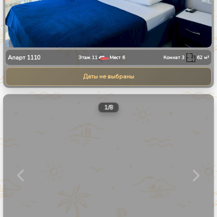
Апарт
1110
Этаж
11
Мест
6
Комнат
3
62
м²
Даты не выбраны
1
/
8