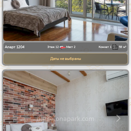
Апарт
1204
Этаж
12
Мест
2
Комнат
1
59
м²
Даты не выбраны
1
/
24