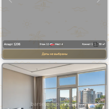
Апарт
1206
Этаж
12
Мест
4
Комнат
1
59
м²
Даты не выбраны
1
/
27