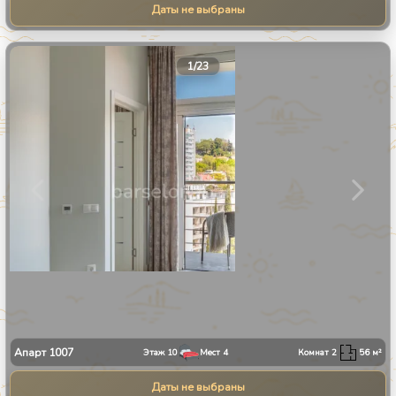
Даты не выбраны
1
/
23
Апарт
1007
Этаж
10
Мест
4
Комнат
2
56
м²
Даты не выбраны