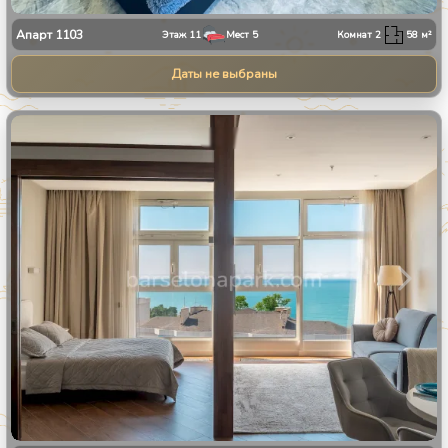
Апарт
1103
Этаж
11
Мест
5
Комнат
2
58
м²
Даты не выбраны
1
/
25