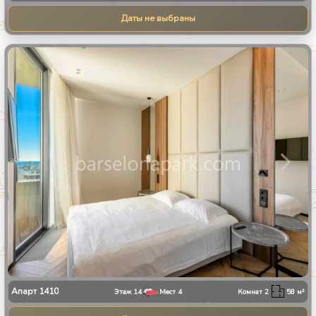
Даты не выбраны
1
/
13
Апарт
1410
Этаж
14
Мест
4
Комнат
2
58
м²