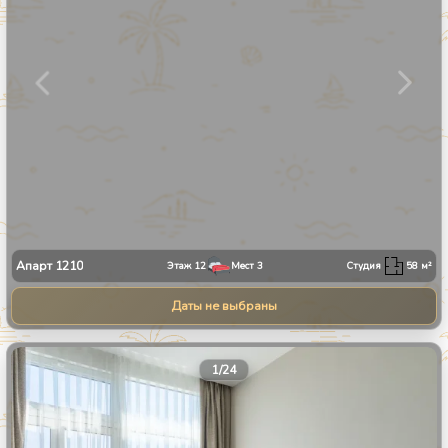
Апарт
1210
Этаж
12
Мест
3
Студия
58
м²
Даты не выбраны
1
/
24